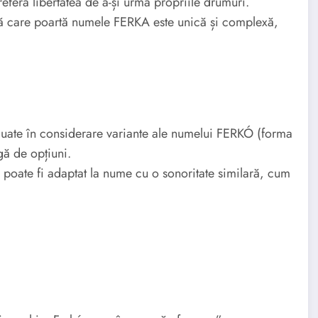
prefera libertatea de a-și urma propriile drumuri.
oană care poartă numele FERKA este unică și complexă,
 luate în considerare variante ale numelui FERKÓ (forma
ă de opțiuni.
poate fi adaptat la nume cu o sonoritate similară, cum