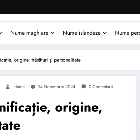
Nume maghiare
Nume islandeze
Nume per
ție, origine, trăsături și personalitate
Nume
14 Noiembrie 2024
0 Comentarii
ficație, origine,
tate