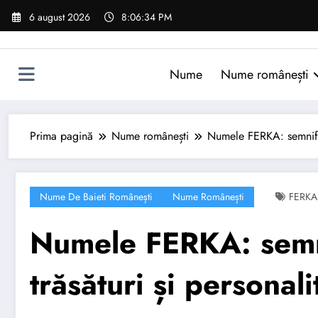
Sari
6 august 2026
8:06:35 PM
la
conținut
Nume
Nume românești
Prima pagină
Nume românești
Numele FERKA: semnifica
Nume De Baieti Românești
Nume Românești
FERKA
Numele FERKA: semni
trăsături și personali