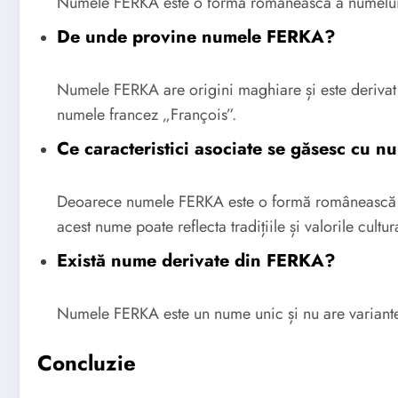
Numele FERKA este o formă românească a numelui 
De unde provine numele FERKA?
Numele FERKA are origini maghiare și este derivat 
numele francez „François”.
Ce caracteristici asociate se găsesc cu
Deoarece numele FERKA este o formă românească a
acest nume poate reflecta tradițiile și valorile cultu
Există nume derivate din FERKA?
Numele FERKA este un nume unic și nu are variant
Concluzie