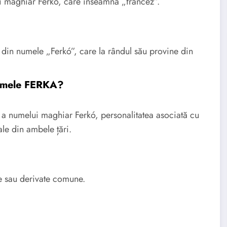
maghiar Ferkó, care înseamnă „francez”.
din numele „Ferkó”, care la rândul său provine din
 numele FERKA?
 numelui maghiar Ferkó, personalitatea asociată cu
rale din ambele țări.
e sau derivate comune.