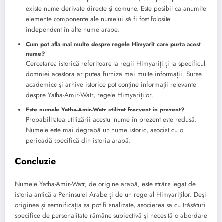
existe nume derivate directe și comune. Este posibil ca anumite
elemente componente ale numelui să fi fost folosite
independent în alte nume arabe.
Cum pot afla mai multe despre regele Himyarit care purta acest
nume?
Cercetarea istorică referitoare la regii Himyariți și la specificul
domniei acestora ar putea furniza mai multe informații. Surse
academice și arhive istorice pot conține informații relevante
despre Yatha-Amir-Watr, regele Himyariților.
Este numele Yatha-Amir-Watr utilizat frecvent în prezent?
Probabilitatea utilizării acestui nume în prezent este redusă.
Numele este mai degrabă un nume istoric, asociat cu o
perioadă specifică din istoria arabă.
Concluzie
Numele Yatha-Amir-Watr, de origine arabă, este strâns legat de
istoria antică a Peninsulei Arabe și de un rege al Himyariților. Deși
originea și semnificația sa pot fi analizate, asocierea sa cu trăsături
specifice de personalitate rămâne subiectivă și necesită o abordare