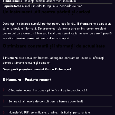
Simbolismul
și influența numelui asupra vieții individului.
Popularitatea
numelui în diferite regiuni și perioade de timp.
Un instrument util pentru părinți și curioși
Dacă ești în căutarea numelui perfect pentru copilul tău,
E-Nume.ro
te poate ajuta
să iei o decizie informată. De asemenea, platforma este un instrument excelent
pentru cei care doresc să înțeleagă mai bine semnificația numelui pe care îl poartă
sau să exploreze
nume
noi pentru diverse scopuri.
Optimizare constantă și informații de actualitate
E-Nume.ro
este actualizat frecvent, adăugând constant noi nume și informații
pentru a rămâne relevant și complet.
Descoperă povestea numelui tău cu
E-Nume.ro
!
E-Nume.ro - Postate recent
Când este necesară a doua opinie în chirurgie oncologică?
Semne că ai nevoie de consult pentru hernie abdominală
Numele YUSUF: semnificație, origine, trăsături și personalitate