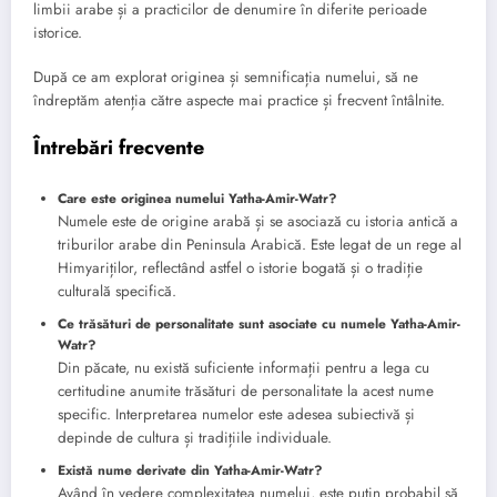
limbii arabe și a practicilor de denumire în diferite perioade
istorice.
După ce am explorat originea și semnificația numelui, să ne
îndreptăm atenția către aspecte mai practice și frecvent întâlnite.
Întrebări frecvente
Care este originea numelui Yatha-Amir-Watr?
Numele este de origine arabă și se asociază cu istoria antică a
triburilor arabe din Peninsula Arabică. Este legat de un rege al
Himyariților, reflectând astfel o istorie bogată și o tradiție
culturală specifică.
Ce trăsături de personalitate sunt asociate cu numele Yatha-Amir-
Watr?
Din păcate, nu există suficiente informații pentru a lega cu
certitudine anumite trăsături de personalitate la acest nume
specific. Interpretarea numelor este adesea subiectivă și
depinde de cultura și tradițiile individuale.
Există nume derivate din Yatha-Amir-Watr?
Având în vedere complexitatea numelui, este puțin probabil să