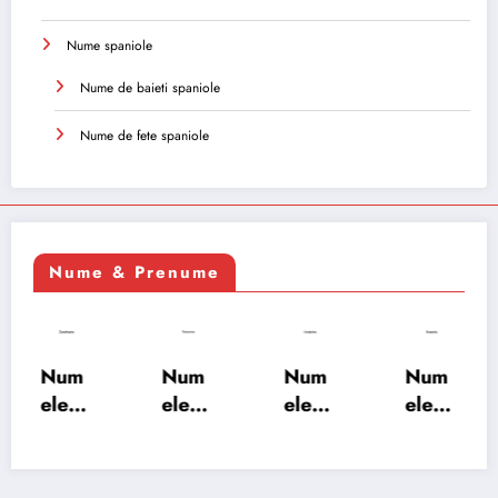
Nume spaniole
Nume de baieti spaniole
Nume de fete spaniole
Nume & Prenume
Num
Num
Num
Num
ele
ele
ele
ele
XSAY
URV
SRA
SOH
ARS
AKS
OSH
RAB:
A:
HA:
A:
semn