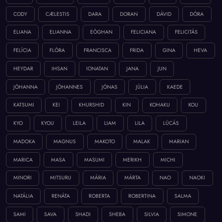
CODY
CÆLESTIS
DARA
DORAN
DÁVID
DÓRA
ELIANA
ELIANNA
EÓGHAN
FELICIANA
FELICITÁS
FELÍCIA
FLÓRA
FRANCISCA
FRIDA
GINA
HEVA
HEYDAR
IHSAN
IONATAN
JANA
JUN
JÓHANNA
JÓHANNES
JÓNAS
JÚLIA
KAEDE
KATSUMI
KEI
KHURSHID
KIN
KOHAKU
KOU
KYO
KYOU
LEILA
LIAM
LILA
LÚCÁS
MADOKA
MAGNUS
MAKOTO
MALAK
MARIAN
MARICA
MASA
MASUMI
MERIKH
MICHI
MINORI
MITSURU
MÁRIA
MÁRTA
NAO
NAOKI
NATÁLIA
RENÁTA
ROBERTA
ROBERTINA
SALMA
SAMI
SAVA
SHADI
SHEBA
SILVIA
SIMONE