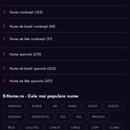
Nume românești
(125)
Nume de baieti românești
(88)
Nume de fete românești
(37)
Nume spaniole
(570)
Nume de baieti spaniole
(263)
Nume de fete spaniole
(307)
E-Nume.ro - Cele mai populare nume
ADRIANA
AILBHE
AKI
AKIRA
ALEXIS
ALEXUS
ANTONIA
ANTONIETTA
AOI
AYA
BROGAN
BÉLA
CALLISTO
CARLIN
CAROL
CARY
CLARA