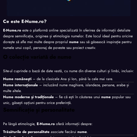
Ce este E-Nume.ro?
E-Nume.ro
este o platformă online specializată în oferirea de informații detaliate
despre semnificația, originea și etimologia numelor. Este locul ideal pentru oricine
dorește să afle mai multe despre propriul
nume
sau să găsească inspirație pentru
numele unui copil, personaj de poveste sau proiect creativ.
O colecție variată de nume
Site-ul cuprinde o bază de date vastă, cu nume din diverse culturi și limbi, inclusiv:
Nume românești
– de la clasicele Ana și Ion, până la cele mai rare.
Nume internaționale
– incluzând nume maghiare, islandeze, persane, arabe și
multe altele.
Nume moderne și tradiționale
– fie că ești în căutarea unui
nume
popular sau
unic, găsești opțiuni pentru orice preferință.
Semnificație și personalitate
Pe lângă etimologie,
E-Nume.ro
oferă informații despre:
Trăsăturile de personalitate
asociate fiecărui
nume
.