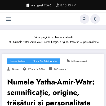
Sari
6 august 2026
8:15:14 PM
la
conținut
Prima pagină
Nume arabesti
Numele Yatha-Amir-Watr: semnificație, origine, trăsături și personalitate
Nume Arabesti
Nume De Baieti Arabe
Yatha-Amir-Watr
Nume
27 Martie 2026
0 Comentarii
Numele Yatha-Amir-Watr:
semnificație, origine,
trăsături și personalitate