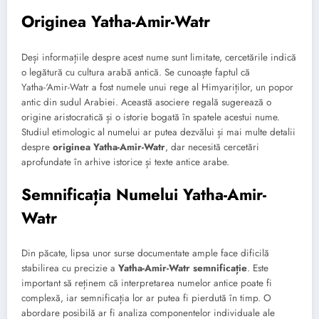
Originea Yatha-Amir-Watr
Deși informațiile despre acest nume sunt limitate, cercetările indică
o legătură cu cultura arabă antică. Se cunoaște faptul că
Yatha-‘Amir-Watr a fost numele unui rege al Himyariților, un popor
antic din sudul Arabiei. Această asociere regală sugerează o
origine aristocratică și o istorie bogată în spatele acestui nume.
Studiul etimologic al numelui ar putea dezvălui și mai multe detalii
despre
originea Yatha-Amir-Watr
, dar necesită cercetări
aprofundate în arhive istorice și texte antice arabe.
Semnificația Numelui Yatha-Amir-
Watr
Din păcate, lipsa unor surse documentate ample face dificilă
stabilirea cu precizie a
Yatha-Amir-Watr semnificație
. Este
important să reținem că interpretarea numelor antice poate fi
complexă, iar semnificația lor ar putea fi pierdută în timp. O
abordare posibilă ar fi analiza componentelor individuale ale