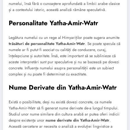
numelui, însă fără o cunoaștere aprofundată a limbii arabe clasice
și a contextului istoric, această analiză rămâne speculativă.
Personalitate Yatha-Amir-Watr
Legătura numelui cu un rege al Himyariților poate sugera anumite
trăsături de personalitate Yatha-Amir-Watr
. Se poate specula că
numele ar fi putut fi asociat cu calități de conducere, curaj,
înțelepciune și autoritate. Însă, este important să se sublinieze că
aceste interpretări sunt pur speculative și nu se bazează pe dovezi
concrete. Influența numelui asupra personalității este un subiect
complex și nu poate fi determinat cu exactitate.
Nume Derivate din Yatha-Amir-Watr
Există o posibilitate, deși nu există dovezi concrete, ca numele
Yatha-Amir-Watr să fi generat nume derivate de-a lungul timpului.
Studiul unor nume similare din cultura arabă ar putea oferi indicii
despre existența unor
nume derivate din Yatha-Amir-Watr
.
Această cercetare ar necesita o analiză a evoluției lingvistice a