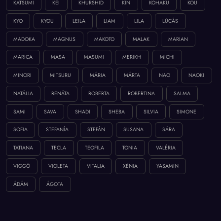
KATSUMI
KEI
KHURSHID
KIN
KOHAKU
KOU
KYO
KYOU
LEILA
LIAM
LILA
LÚCÁS
MADOKA
MAGNUS
MAKOTO
MALAK
MARIAN
MARICA
MASA
MASUMI
MERIKH
MICHI
MINORI
MITSURU
MÁRIA
MÁRTA
NAO
NAOKI
NATÁLIA
RENÁTA
ROBERTA
ROBERTINA
SALMA
SAMI
SAVA
SHADI
SHEBA
SILVIA
SIMONE
SOFIA
STEFANÍA
STEFÁN
SUSANA
SÁRA
TATIANA
TECLA
TEOFILA
TONIA
VALÉRIA
VIGGÓ
VIOLETA
VITALIA
XÉNIA
YASAMIN
ÁDÁM
ÁGOTA