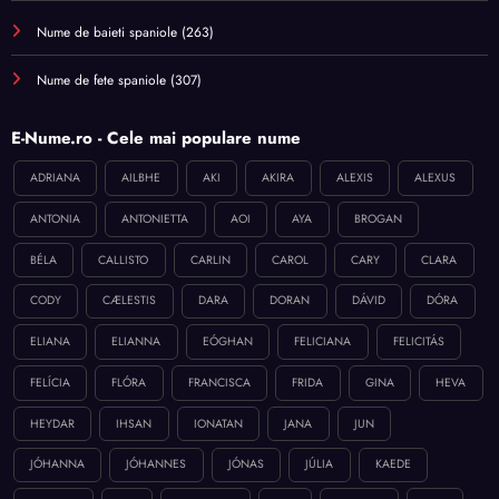
Nume de baieti spaniole
(263)
Nume de fete spaniole
(307)
E-Nume.ro - Cele mai populare nume
ADRIANA
AILBHE
AKI
AKIRA
ALEXIS
ALEXUS
ANTONIA
ANTONIETTA
AOI
AYA
BROGAN
BÉLA
CALLISTO
CARLIN
CAROL
CARY
CLARA
CODY
CÆLESTIS
DARA
DORAN
DÁVID
DÓRA
ELIANA
ELIANNA
EÓGHAN
FELICIANA
FELICITÁS
FELÍCIA
FLÓRA
FRANCISCA
FRIDA
GINA
HEVA
HEYDAR
IHSAN
IONATAN
JANA
JUN
JÓHANNA
JÓHANNES
JÓNAS
JÚLIA
KAEDE