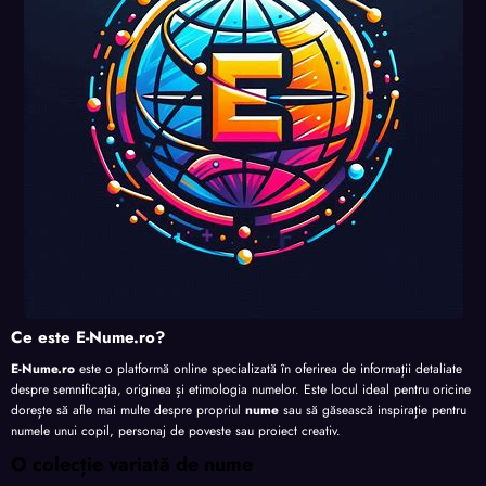
Ce este E-Nume.ro?
E-Nume.ro
este o platformă online specializată în oferirea de informații detaliate
despre semnificația, originea și etimologia numelor. Este locul ideal pentru oricine
dorește să afle mai multe despre propriul
nume
sau să găsească inspirație pentru
numele unui copil, personaj de poveste sau proiect creativ.
O colecție variată de nume