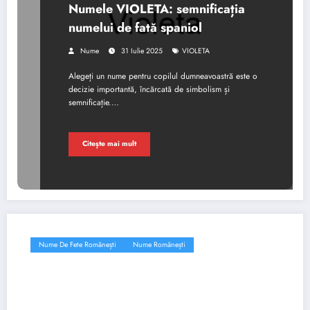
Numele VIOLETA: semnificația
numelui de fată spaniol
Nume
31 Iulie 2025
VIOLETA
Alegeți un nume pentru copilul dumneavoastră este o
decizie importantă, încărcată de simbolism și
semnificație.…
Citește mai mult
Nume De Fete Românești
Nume Românești