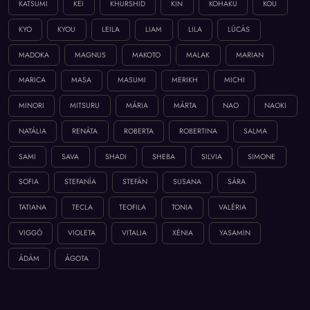
KATSUMI
KEI
KHURSHID
KIN
KOHAKU
KOU
KYO
KYOU
LEILA
LIAM
LILA
LÚCÁS
MADOKA
MAGNUS
MAKOTO
MALAK
MARIAN
MARICA
MASA
MASUMI
MERIKH
MICHI
MINORI
MITSURU
MÁRIA
MÁRTA
NAO
NAOKI
NATÁLIA
RENÁTA
ROBERTA
ROBERTINA
SALMA
SAMI
SAVA
SHADI
SHEBA
SILVIA
SIMONE
SOFIA
STEFANÍA
STEFÁN
SUSANA
SÁRA
TATIANA
TECLA
TEOFILA
TONIA
VALÉRIA
VIGGÓ
VIOLETA
VITALIA
XÉNIA
YASAMIN
ÁDÁM
ÁGOTA