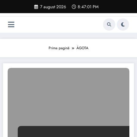
Sari
7 august 2026
8:47:02 PM
la
conținut
Prima pagină
ÁGOTA