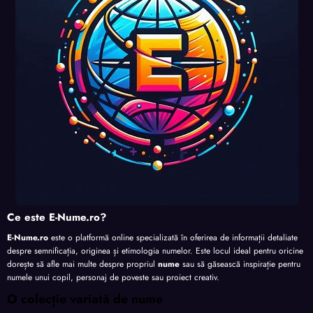
Ce este E-Nume.ro?
E-Nume.ro
este o platformă online specializată în oferirea de informații detaliate
despre semnificația, originea și etimologia numelor. Este locul ideal pentru oricine
dorește să afle mai multe despre propriul
nume
sau să găsească inspirație pentru
numele unui copil, personaj de poveste sau proiect creativ.
O colecție variată de nume