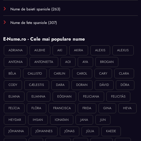
Nume de baieti spaniole
(263)
Nume de fete spaniole
(307)
E-Nume.ro - Cele mai populare nume
ADRIANA
AILBHE
AKI
AKIRA
ALEXIS
ALEXUS
ANTONIA
ANTONIETTA
AOI
AYA
BROGAN
BÉLA
CALLISTO
CARLIN
CAROL
CARY
CLARA
CODY
CÆLESTIS
DARA
DORAN
DÁVID
DÓRA
ELIANA
ELIANNA
EÓGHAN
FELICIANA
FELICITÁS
FELÍCIA
FLÓRA
FRANCISCA
FRIDA
GINA
HEVA
HEYDAR
IHSAN
IONATAN
JANA
JUN
JÓHANNA
JÓHANNES
JÓNAS
JÚLIA
KAEDE