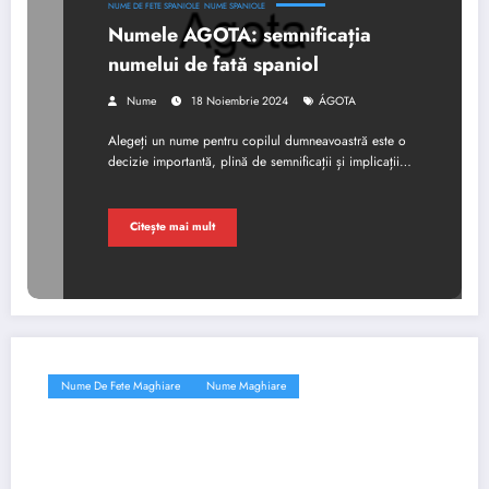
NUME DE FETE SPANIOLE
NUME SPANIOLE
Numele AGOTA: semnificația
numelui de fată spaniol
Nume
18 Noiembrie 2024
ÁGOTA
Alegeți un nume pentru copilul dumneavoastră este o
decizie importantă, plină de semnificații și implicații…
Citește mai mult
Nume De Fete Maghiare
Nume Maghiare