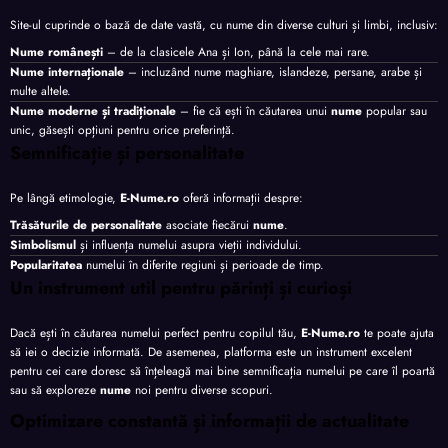
Site-ul cuprinde o bază de date vastă, cu nume din diverse culturi și limbi, inclusiv:
Nume românești
– de la clasicele Ana și Ion, până la cele mai rare.
Nume internaționale
– incluzând nume maghiare, islandeze, persane, arabe și
multe altele.
Nume moderne și tradiționale
– fie că ești în căutarea unui
nume
popular sau
unic, găsești opțiuni pentru orice preferință.
Semnificație și personalitate
Pe lângă etimologie,
E-Nume.ro
oferă informații despre:
Trăsăturile de personalitate
asociate fiecărui
nume
.
Simbolismul
și influența numelui asupra vieții individului.
Popularitatea
numelui în diferite regiuni și perioade de timp.
Un instrument util pentru părinți și curioși
Dacă ești în căutarea numelui perfect pentru copilul tău,
E-Nume.ro
te poate ajuta
să iei o decizie informată. De asemenea, platforma este un instrument excelent
pentru cei care doresc să înțeleagă mai bine semnificația numelui pe care îl poartă
sau să exploreze
nume
noi pentru diverse scopuri.
Optimizare constantă și informații de actualitate