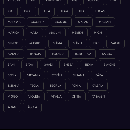
KATSUMI
KEI
KHURSHID
KIN
KOHAKU
KOU
KYO
KYOU
LEILA
LIAM
LILA
LÚCÁS
MADOKA
MAGNUS
MAKOTO
MALAK
MARIAN
MARICA
MASA
MASUMI
MERIKH
MICHI
MINORI
MITSURU
MÁRIA
MÁRTA
NAO
NAOKI
NATÁLIA
RENÁTA
ROBERTA
ROBERTINA
SALMA
SAMI
SAVA
SHADI
SHEBA
SILVIA
SIMONE
SOFIA
STEFANÍA
STEFÁN
SUSANA
SÁRA
TATIANA
TECLA
TEOFILA
TONIA
VALÉRIA
VIGGÓ
VIOLETA
VITALIA
XÉNIA
YASAMIN
ÁDÁM
ÁGOTA