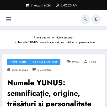
Sari
7 august 2026
5:42:26 AM
la
conținut
Prima pagină
Nume arabesti
Numele YUNUS: semnificație, origine, trăsături și personalitate
Nume Arabesti
Nume De Baieti Arabe
YUNUS
Nume
2 Aprilie 2026
0 Comentarii
Numele YUNUS:
semnificație, origine,
trăsături și personalitate