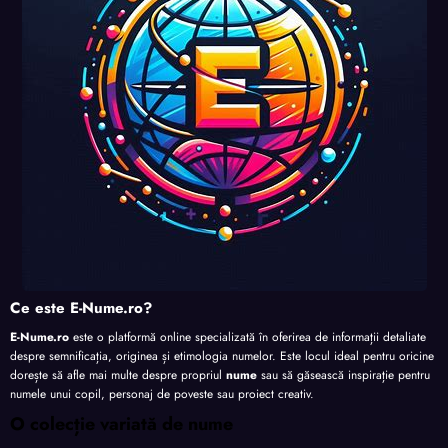
nalita
nalita
nalita
te
te
te
te
Ce este E-Nume.ro?
E-Nume.ro
este o platformă online specializată în oferirea de informații detaliate
despre semnificația, originea și etimologia numelor. Este locul ideal pentru oricine
dorește să afle mai multe despre propriul
nume
sau să găsească inspirație pentru
numele unui copil, personaj de poveste sau proiect creativ.
O colecție variată de nume