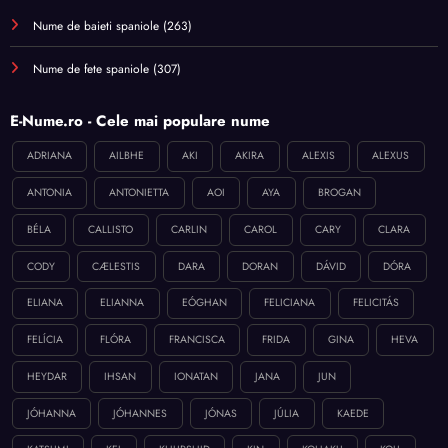
Nume de baieti spaniole
(263)
Nume de fete spaniole
(307)
E-Nume.ro - Cele mai populare nume
ADRIANA
AILBHE
AKI
AKIRA
ALEXIS
ALEXUS
ANTONIA
ANTONIETTA
AOI
AYA
BROGAN
BÉLA
CALLISTO
CARLIN
CAROL
CARY
CLARA
CODY
CÆLESTIS
DARA
DORAN
DÁVID
DÓRA
ELIANA
ELIANNA
EÓGHAN
FELICIANA
FELICITÁS
FELÍCIA
FLÓRA
FRANCISCA
FRIDA
GINA
HEVA
HEYDAR
IHSAN
IONATAN
JANA
JUN
JÓHANNA
JÓHANNES
JÓNAS
JÚLIA
KAEDE