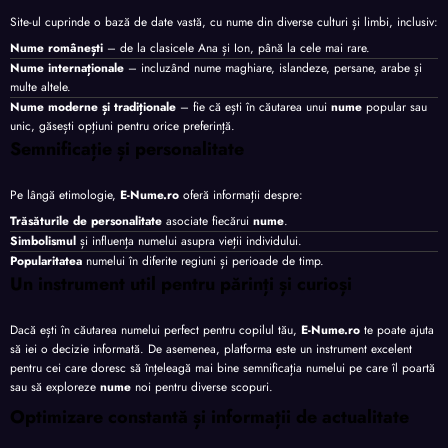
Site-ul cuprinde o bază de date vastă, cu nume din diverse culturi și limbi, inclusiv:
Nume românești
– de la clasicele Ana și Ion, până la cele mai rare.
Nume internaționale
– incluzând nume maghiare, islandeze, persane, arabe și
multe altele.
Nume moderne și tradiționale
– fie că ești în căutarea unui
nume
popular sau
unic, găsești opțiuni pentru orice preferință.
Semnificație și personalitate
Pe lângă etimologie,
E-Nume.ro
oferă informații despre:
Trăsăturile de personalitate
asociate fiecărui
nume
.
Simbolismul
și influența numelui asupra vieții individului.
Popularitatea
numelui în diferite regiuni și perioade de timp.
Un instrument util pentru părinți și curioși
Dacă ești în căutarea numelui perfect pentru copilul tău,
E-Nume.ro
te poate ajuta
să iei o decizie informată. De asemenea, platforma este un instrument excelent
pentru cei care doresc să înțeleagă mai bine semnificația numelui pe care îl poartă
sau să exploreze
nume
noi pentru diverse scopuri.
Optimizare constantă și informații de actualitate