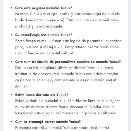
Care este originea numelui Yunus?
Numele Yunus are origini arabe și este strâns legat de numele
biblic Iona (Jonah în engleză). Este un nume cu o semnificație
profundă și o istorie bogată.
Ce semnificație are numele Yunus?
Semnificația numelui Yunus este legată de porumbel, sugerând
pace, puritate și mesaj divin. Interpretarea exactă poate varia
ușor în funcție de contextul cultural.
Care sunt trăsăturile de personalitate asociate cu numele Yunus?
Deși nu există o legătură științifică directă între un nume și
trăsăturile de personalitate, numele Yunus este adesea asociat
cu persoane spirituale, compasivate și cu un puternic simț al
justiției.
Există nume derivate din Yunus?
Există variații ale numelui Yunus în diferite limbi și culturi, dar
nu există derivate directe foarte răspândite. Similaritatea cu
Iona/Jonah este o legătură importantă lingvistică și culturală.
Cum se pronunță corect numele Yunus?
Pronunția corectă a numelui Yunus depinde de dialectul