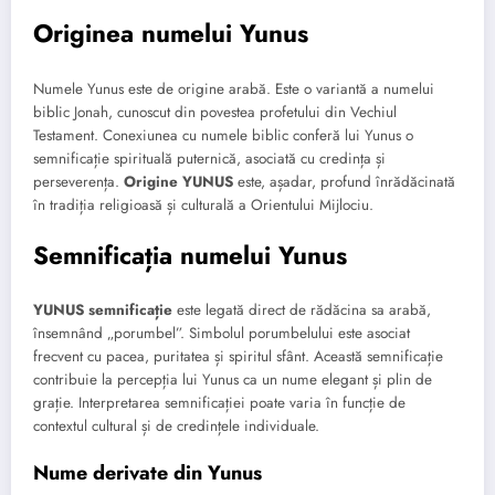
Originea numelui Yunus
Numele Yunus este de origine arabă. Este o variantă a numelui
biblic Jonah, cunoscut din povestea profetului din Vechiul
Testament. Conexiunea cu numele biblic conferă lui Yunus o
semnificație spirituală puternică, asociată cu credința și
perseverența.
Origine YUNUS
este, așadar, profund înrădăcinată
în tradiția religioasă și culturală a Orientului Mijlociu.
Semnificația numelui Yunus
YUNUS semnificație
este legată direct de rădăcina sa arabă,
însemnând „porumbel”. Simbolul porumbelului este asociat
frecvent cu pacea, puritatea și spiritul sfânt. Această semnificație
contribuie la percepția lui Yunus ca un nume elegant și plin de
grație. Interpretarea semnificației poate varia în funcție de
contextul cultural și de credințele individuale.
Nume derivate din Yunus