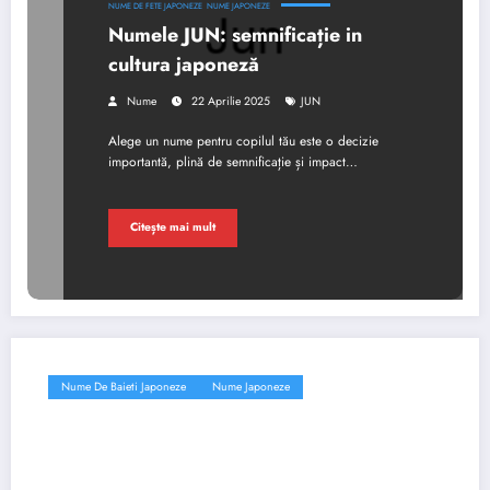
NUME DE FETE JAPONEZE
NUME JAPONEZE
Numele JUN: semnificație in
cultura japoneză
Nume
22 Aprilie 2025
JUN
Alege un nume pentru copilul tău este o decizie
importantă, plină de semnificație și impact…
Citește mai mult
Nume De Baieti Japoneze
Nume Japoneze