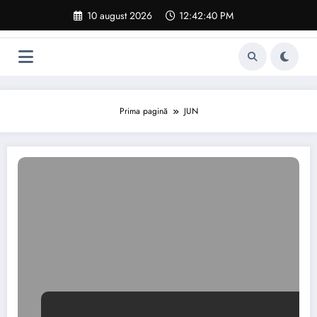
Sari
10 august 2026
12:42:41 PM
la
conținut
Prima pagină
JUN