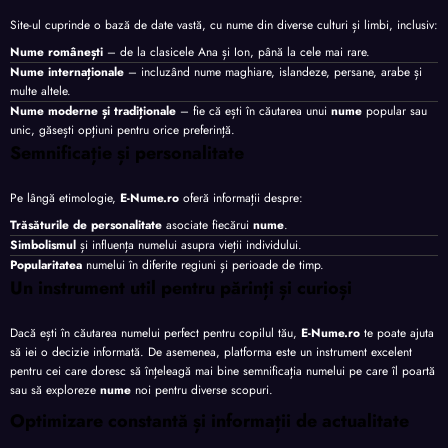
Site-ul cuprinde o bază de date vastă, cu nume din diverse culturi și limbi, inclusiv:
Nume românești
– de la clasicele Ana și Ion, până la cele mai rare.
Nume internaționale
– incluzând nume maghiare, islandeze, persane, arabe și
multe altele.
Nume moderne și tradiționale
– fie că ești în căutarea unui
nume
popular sau
unic, găsești opțiuni pentru orice preferință.
Semnificație și personalitate
Pe lângă etimologie,
E-Nume.ro
oferă informații despre:
Trăsăturile de personalitate
asociate fiecărui
nume
.
Simbolismul
și influența numelui asupra vieții individului.
Popularitatea
numelui în diferite regiuni și perioade de timp.
Un instrument util pentru părinți și curioși
Dacă ești în căutarea numelui perfect pentru copilul tău,
E-Nume.ro
te poate ajuta
să iei o decizie informată. De asemenea, platforma este un instrument excelent
pentru cei care doresc să înțeleagă mai bine semnificația numelui pe care îl poartă
sau să exploreze
nume
noi pentru diverse scopuri.
Optimizare constantă și informații de actualitate