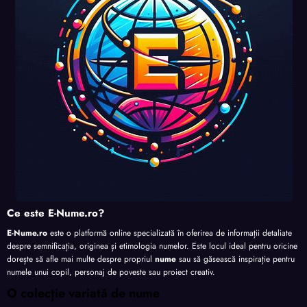
Ce este E-Nume.ro?
E-Nume.ro
este o platformă online specializată în oferirea de informații detaliate
despre semnificația, originea și etimologia numelor. Este locul ideal pentru oricine
dorește să afle mai multe despre propriul
nume
sau să găsească inspirație pentru
numele unui copil, personaj de poveste sau proiect creativ.
O colecție variată de nume