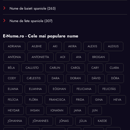
Nume de baieti spaniole
(263)
Nume de fete spaniole
(307)
E-Nume.ro - Cele mai populare nume
ADRIANA
AILBHE
AKI
AKIRA
ALEXIS
ALEXUS
ANTONIA
ANTONIETTA
AOI
AYA
BROGAN
BÉLA
CALLISTO
CARLIN
CAROL
CARY
CLARA
CODY
CÆLESTIS
DARA
DORAN
DÁVID
DÓRA
ELIANA
ELIANNA
EÓGHAN
FELICIANA
FELICITÁS
FELÍCIA
FLÓRA
FRANCISCA
FRIDA
GINA
HEVA
HEYDAR
IHSAN
IONATAN
JANA
JUN
JÓHANNA
JÓHANNES
JÓNAS
JÚLIA
KAEDE