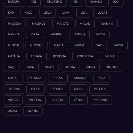
KATSUMI
KEI
KHURSHID
KIN
KOHAKU
KOU
KYO
KYOU
LEILA
LIAM
LILA
LÚCÁS
MADOKA
MAGNUS
MAKOTO
MALAK
MARIAN
MARICA
MASA
MASUMI
MERIKH
MICHI
MINORI
MITSURU
MÁRIA
MÁRTA
NAO
NAOKI
NATÁLIA
RENÁTA
ROBERTA
ROBERTINA
SALMA
SAMI
SAVA
SHADI
SHEBA
SILVIA
SIMONE
SOFIA
STEFANÍA
STEFÁN
SUSANA
SÁRA
TATIANA
TECLA
TEOFILA
TONIA
VALÉRIA
VIGGÓ
VIOLETA
VITALIA
XÉNIA
YASAMIN
ÁDÁM
ÁGOTA