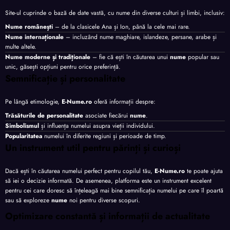
Site-ul cuprinde o bază de date vastă, cu nume din diverse culturi și limbi, inclusiv:
Nume românești
– de la clasicele Ana și Ion, până la cele mai rare.
Nume internaționale
– incluzând nume maghiare, islandeze, persane, arabe și
multe altele.
Nume moderne și tradiționale
– fie că ești în căutarea unui
nume
popular sau
unic, găsești opțiuni pentru orice preferință.
Semnificație și personalitate
Pe lângă etimologie,
E-Nume.ro
oferă informații despre:
Trăsăturile de personalitate
asociate fiecărui
nume
.
Simbolismul
și influența numelui asupra vieții individului.
Popularitatea
numelui în diferite regiuni și perioade de timp.
Un instrument util pentru părinți și curioși
Dacă ești în căutarea numelui perfect pentru copilul tău,
E-Nume.ro
te poate ajuta
să iei o decizie informată. De asemenea, platforma este un instrument excelent
pentru cei care doresc să înțeleagă mai bine semnificația numelui pe care îl poartă
sau să exploreze
nume
noi pentru diverse scopuri.
Optimizare constantă și informații de actualitate