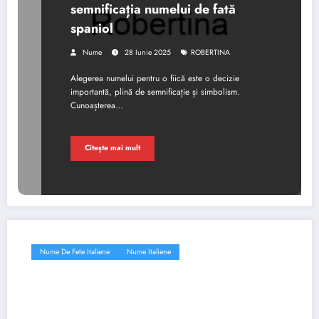
semnificația numelui de fată
spaniol
Nume
28 Iunie 2025
ROBERTINA
Alegerea numelui pentru o fiică este o decizie
importantă, plină de semnificație și simbolism.
Cunoașterea…
Citește mai mult
Nume De Fete Italiene
Nume Italiene