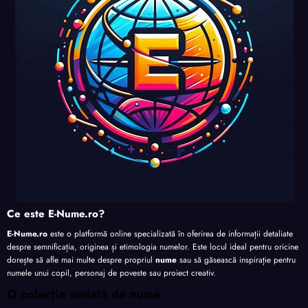
Ce este E-Nume.ro?
E-Nume.ro
este o platformă online specializată în oferirea de informații detaliate
despre semnificația, originea și etimologia numelor. Este locul ideal pentru oricine
dorește să afle mai multe despre propriul
nume
sau să găsească inspirație pentru
numele unui copil, personaj de poveste sau proiect creativ.
O colecție variată de nume