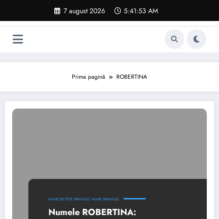
Sari
7 august 2026
5:41:54 AM
la
conținut
Prima pagină
ROBERTINA
NUME DE FETE SPANIOLE
NUME SPANIOLE
Numele ROBERTINA: