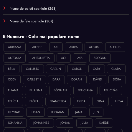
Nume de baieti spaniole
(263)
Nume de fete spaniole
(307)
E-Nume.ro - Cele mai populare nume
ADRIANA
AILBHE
AKI
AKIRA
ALEXIS
ALEXUS
ANTONIA
ANTONIETTA
AOI
AYA
BROGAN
BÉLA
CALLISTO
CARLIN
CAROL
CARY
CLARA
CODY
CÆLESTIS
DARA
DORAN
DÁVID
DÓRA
ELIANA
ELIANNA
EÓGHAN
FELICIANA
FELICITÁS
FELÍCIA
FLÓRA
FRANCISCA
FRIDA
GINA
HEVA
HEYDAR
IHSAN
IONATAN
JANA
JUN
JÓHANNA
JÓHANNES
JÓNAS
JÚLIA
KAEDE