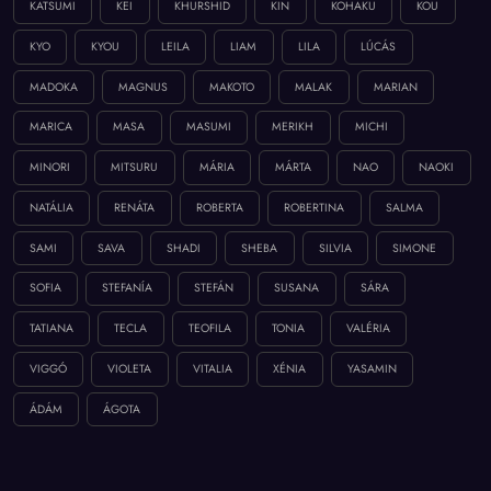
KATSUMI
KEI
KHURSHID
KIN
KOHAKU
KOU
KYO
KYOU
LEILA
LIAM
LILA
LÚCÁS
MADOKA
MAGNUS
MAKOTO
MALAK
MARIAN
MARICA
MASA
MASUMI
MERIKH
MICHI
MINORI
MITSURU
MÁRIA
MÁRTA
NAO
NAOKI
NATÁLIA
RENÁTA
ROBERTA
ROBERTINA
SALMA
SAMI
SAVA
SHADI
SHEBA
SILVIA
SIMONE
SOFIA
STEFANÍA
STEFÁN
SUSANA
SÁRA
TATIANA
TECLA
TEOFILA
TONIA
VALÉRIA
VIGGÓ
VIOLETA
VITALIA
XÉNIA
YASAMIN
ÁDÁM
ÁGOTA