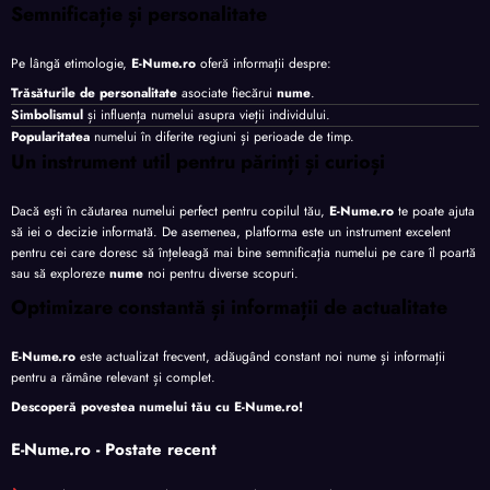
Semnificație și personalitate
Pe lângă etimologie,
E-Nume.ro
oferă informații despre:
Trăsăturile de personalitate
asociate fiecărui
nume
.
Simbolismul
și influența numelui asupra vieții individului.
Popularitatea
numelui în diferite regiuni și perioade de timp.
Un instrument util pentru părinți și curioși
Dacă ești în căutarea numelui perfect pentru copilul tău,
E-Nume.ro
te poate ajuta
să iei o decizie informată. De asemenea, platforma este un instrument excelent
pentru cei care doresc să înțeleagă mai bine semnificația numelui pe care îl poartă
sau să exploreze
nume
noi pentru diverse scopuri.
Optimizare constantă și informații de actualitate
E-Nume.ro
este actualizat frecvent, adăugând constant noi nume și informații
pentru a rămâne relevant și complet.
Descoperă povestea numelui tău cu
E-Nume.ro
!
E-Nume.ro - Postate recent