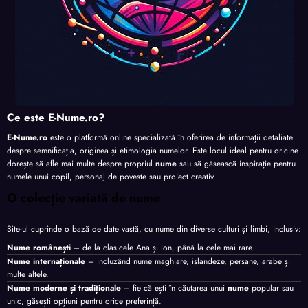
Ce este E-Nume.ro?
E-Nume.ro
este o platformă online specializată în oferirea de informații detaliate
despre semnificația, originea și etimologia numelor. Este locul ideal pentru oricine
dorește să afle mai multe despre propriul
nume
sau să găsească inspirație pentru
numele unui copil, personaj de poveste sau proiect creativ.
O colecție variată de nume
Site-ul cuprinde o bază de date vastă, cu nume din diverse culturi și limbi, inclusiv:
Nume românești
– de la clasicele Ana și Ion, până la cele mai rare.
Nume internaționale
– incluzând nume maghiare, islandeze, persane, arabe și
multe altele.
Nume moderne și tradiționale
– fie că ești în căutarea unui
nume
popular sau
unic, găsești opțiuni pentru orice preferință.