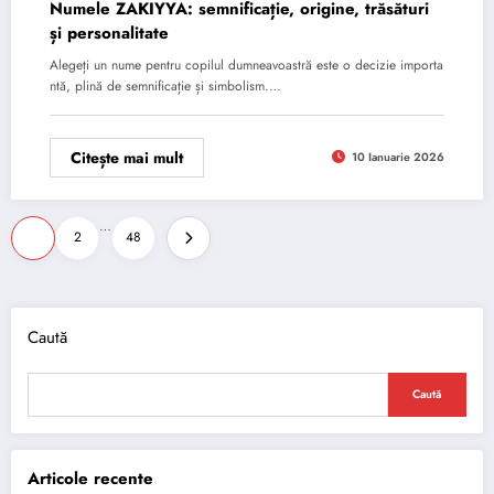
Numele ZAKIYYA: semnificație, origine, trăsături
și personalitate
Alegeți un nume pentru copilul dumneavoastră este o decizie importa
ntă, plină de semnificație și simbolism.…
Citește mai mult
10 Ianuarie 2026
Paginație
…
1
2
48
articole
Caută
Caută
Articole recente