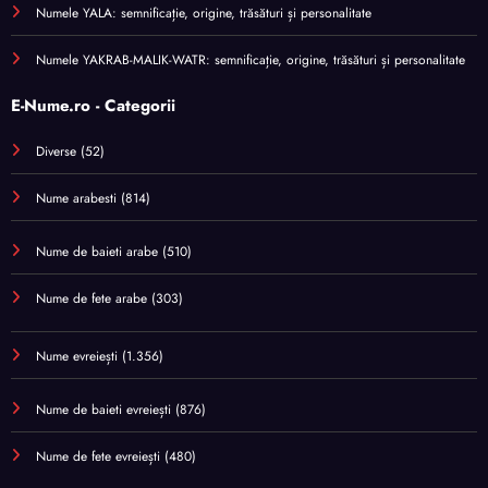
Numele YALA: semnificație, origine, trăsături și personalitate
Numele YAKRAB-MALIK-WATR: semnificație, origine, trăsături și personalitate
E-Nume.ro - Categorii
Diverse
(52)
Nume arabesti
(814)
Nume de baieti arabe
(510)
Nume de fete arabe
(303)
Nume evreiești
(1.356)
Nume de baieti evreiești
(876)
Nume de fete evreiești
(480)