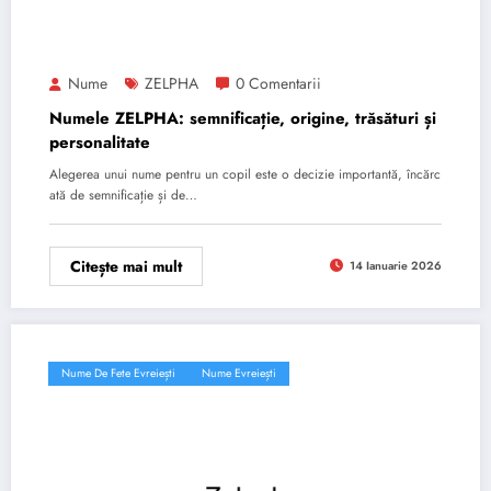
Nume
ZELPHA
0 Comentarii
Numele ZELPHA: semnificație, origine, trăsături și
personalitate
Alegerea unui nume pentru un copil este o decizie importantă, încărc
ată de semnificație și de…
Citește mai mult
14 Ianuarie 2026
Nume De Fete Evreiești
Nume Evreiești