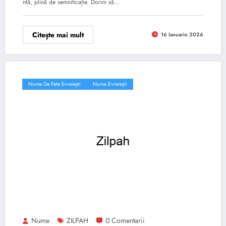
ntă, plină de semnificație. Dorim să…
Citește mai mult
16 Ianuarie 2026
Nume De Fete Evreiești
Nume Evreiești
Nume
ZILPAH
0 Comentarii