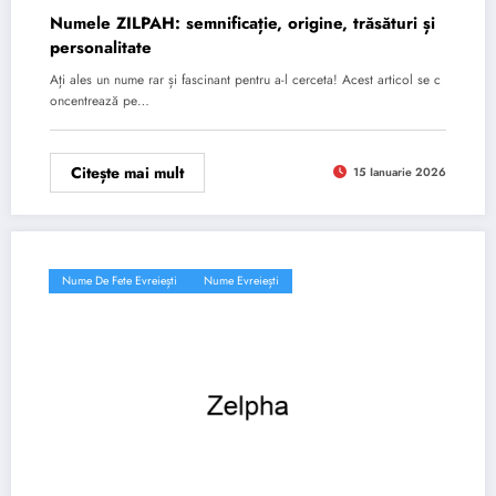
Numele ZILPAH: semnificație, origine, trăsături și
personalitate
Ați ales un nume rar și fascinant pentru a-l cerceta! Acest articol se c
oncentrează pe…
Citește mai mult
15 Ianuarie 2026
Nume De Fete Evreiești
Nume Evreiești