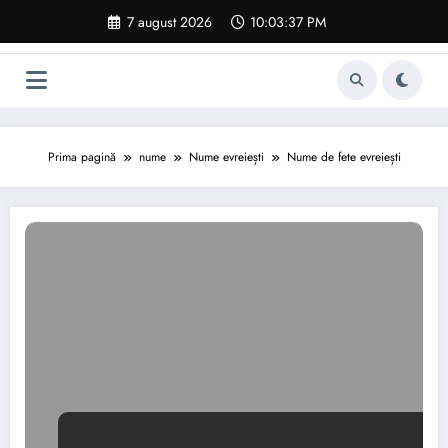
Sari
7 august 2026
10:03:37 PM
la
conținut
Prima pagină
nume
Nume evreiești
Nume de fete evreiești