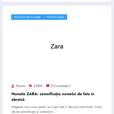
Nume De Fete Evreiești
Nume Evreiești
Nume
ZARA
0 Comentarii
Numele ZARA: semnificația numelui de fata in
ebraică
Alegerea unui nume pentru un copil este o decizie importantă, încărc
ată de semnificație și simbolism.…