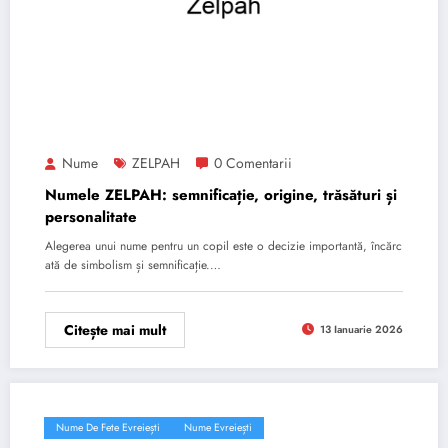
Nume
ZELPAH
0 Comentarii
Numele ZELPAH: semnificație, origine, trăsături și
personalitate
Alegerea unui nume pentru un copil este o decizie importantă, încărc
ată de simbolism și semnificație.…
Citește mai mult
13 Ianuarie 2026
Nume De Fete Evreiești
Nume Evreiești