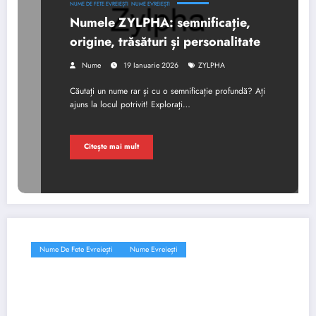
NUME DE FETE EVREIEȘTI
NUME EVREIEȘTI
Numele ZYLPHA: semnificație,
origine, trăsături și personalitate
Nume
19 Ianuarie 2026
ZYLPHA
Căutați un nume rar și cu o semnificație profundă? Ați
ajuns la locul potrivit! Explorați…
Citește mai mult
Nume De Fete Evreiești
Nume Evreiești