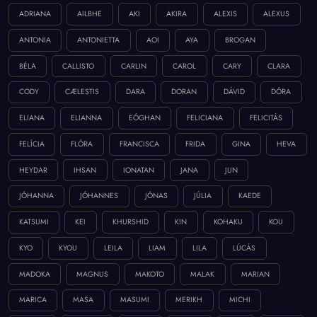
ADRIANA
AILBHE
AKI
AKIRA
ALEXIS
ALEXUS
ANTONIA
ANTONIETTA
AOI
AYA
BROGAN
BÉLA
CALLISTO
CARLIN
CAROL
CARY
CLARA
CODY
CÆLESTIS
DARA
DORAN
DÁVID
DÓRA
ELIANA
ELIANNA
EÓGHAN
FELICIANA
FELICITÁS
FELÍCIA
FLÓRA
FRANCISCA
FRIDA
GINA
HEVA
HEYDAR
IHSAN
IONATAN
JANA
JUN
JÓHANNA
JÓHANNES
JÓNAS
JÚLIA
KAEDE
KATSUMI
KEI
KHURSHID
KIN
KOHAKU
KOU
KYO
KYOU
LEILA
LIAM
LILA
LÚCÁS
MADOKA
MAGNUS
MAKOTO
MALAK
MARIAN
MARICA
MASA
MASUMI
MERIKH
MICHI