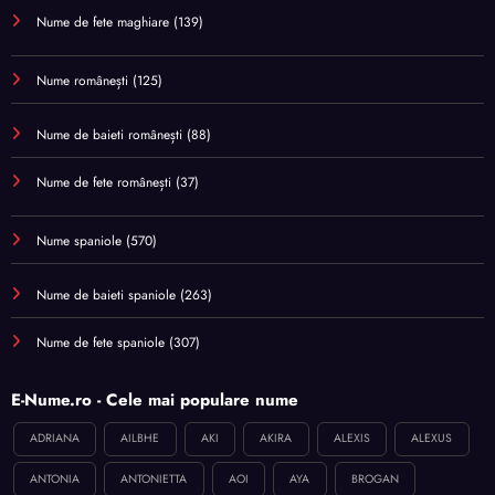
Nume de fete maghiare
(139)
Nume românești
(125)
Nume de baieti românești
(88)
Nume de fete românești
(37)
Nume spaniole
(570)
Nume de baieti spaniole
(263)
Nume de fete spaniole
(307)
E-Nume.ro - Cele mai populare nume
ADRIANA
AILBHE
AKI
AKIRA
ALEXIS
ALEXUS
ANTONIA
ANTONIETTA
AOI
AYA
BROGAN