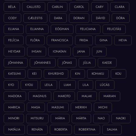
BÉLA
CALLISTO
CARLIN
CAROL
CARY
CLARA
CODY
CÆLESTIS
DARA
DORAN
DÁVID
DÓRA
ELIANA
ELIANNA
EÓGHAN
FELICIANA
FELICITÁS
FELÍCIA
FLÓRA
FRANCISCA
FRIDA
GINA
HEVA
HEYDAR
IHSAN
IONATAN
JANA
JUN
JÓHANNA
JÓHANNES
JÓNAS
JÚLIA
KAEDE
KATSUMI
KEI
KHURSHID
KIN
KOHAKU
KOU
KYO
KYOU
LEILA
LIAM
LILA
LÚCÁS
MADOKA
MAGNUS
MAKOTO
MALAK
MARIAN
MARICA
MASA
MASUMI
MERIKH
MICHI
MINORI
MITSURU
MÁRIA
MÁRTA
NAO
NAOKI
NATÁLIA
RENÁTA
ROBERTA
ROBERTINA
SALMA