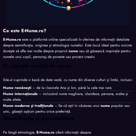
Ce este E-Nume.ro?
E-Nume.ro
este o platformă online specializată în oferirea de informații detaliate
despre semnificația, originea și etimologia numelor. Este locul ideal pentru oricine
dorește să afle mai multe despre propriul
nume
sau să găsească inspirație pentru
numele unui copil, personaj de poveste sau proiect creativ.
O colecție variată de nume
Site-ul cuprinde o bază de date vastă, cu nume din diverse culturi și limbi, inclusiv:
Nume românești
– de la clasicele Ana și Ion, până la cele mai rare.
Nume internaționale
– incluzând nume maghiare, islandeze, persane, arabe și
multe altele.
Nume moderne și tradiționale
– fie că ești în căutarea unui
nume
popular sau
unic, găsești opțiuni pentru orice preferință.
Semnificație și personalitate
Pe lângă etimologie,
E-Nume.ro
oferă informații despre: