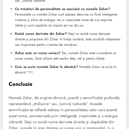
sau „lumină radiantă”.
Ce trăsături de personalitate se asociază cu numele Zohar?
Persoanele cu numele Zohar sunt adesea descrise ca fiind inteligente,
creative și pline de energie. Au o capacitate mare de a-și exprima
ideile și sunt capabile să inspire pe cei din jur.
Există nume derivate din Zohar?
Deși nu există nume derivate
directe și populare din Zohar în limba română, este posibilă adaptarea
sau inspirarea pentru crearea de variațiuni.
Zohar este un nume unisex?
Da, numele Zohar este considerat un
nume unisex, fiind utilizat atât pentru fete, cât și pentru băieți.
Cum se scrie numele Zohar în ebraică?
Numele Zohar se scrie în
ebraică זוהר.
Concluzie
Numele Zohar, de origine ebraică, poartă o semnificație profundă,
reprezentând „strălucire” sau „lumină radiantă”. Această
semnificație se reflectă adesea în personalitatea celor care poartă
acest nume, caracterizată prin inteligență, creativitate și o energie
vibrantă. Deși nu există nume derivate directe și răspândite din
Zohar, numele în sine rămâne un nume unic și memorabil, cu o