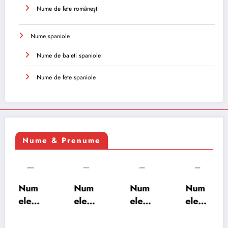
Nume de fete românești
Nume spaniole
Nume de baieti spaniole
Nume de fete spaniole
Nume & Prenume
Num
Num
Num
Num
ele
ele
ele
ele
XSAY
URV
SRA
SOH
ARS
AKS
OSH
RAB: