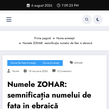
Sari
6 august 2026
7:09:25 PM
la
conținut
Prima pagină
Nume evreiești
Numele ZOHAR: semnificația numelui de fata in ebraică
Nume De Fete Evreiești
Nume Evreiești
ZOHAR
Nume
18 Ianuarie 2026
0 Comentarii
Numele ZOHAR:
semnificația numelui de
fata in ebraică