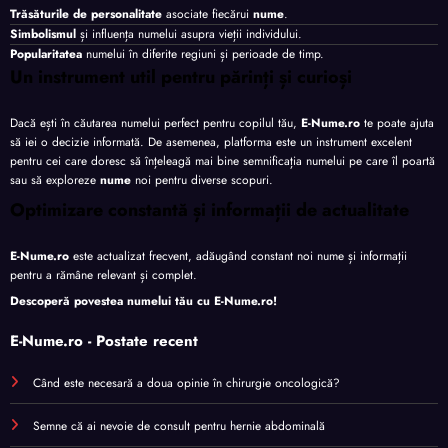
Trăsăturile de personalitate
asociate fiecărui
nume
.
Simbolismul
și influența numelui asupra vieții individului.
Popularitatea
numelui în diferite regiuni și perioade de timp.
Un instrument util pentru părinți și curioși
Dacă ești în căutarea numelui perfect pentru copilul tău,
E-Nume.ro
te poate ajuta
să iei o decizie informată. De asemenea, platforma este un instrument excelent
pentru cei care doresc să înțeleagă mai bine semnificația numelui pe care îl poartă
sau să exploreze
nume
noi pentru diverse scopuri.
Optimizare constantă și informații de actualitate
E-Nume.ro
este actualizat frecvent, adăugând constant noi nume și informații
pentru a rămâne relevant și complet.
Descoperă povestea numelui tău cu
E-Nume.ro
!
E-Nume.ro - Postate recent
Când este necesară a doua opinie în chirurgie oncologică?
Semne că ai nevoie de consult pentru hernie abdominală