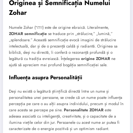
Originea și Semnificația Numelui
Zohar
Numele Zohar (זוהר) este de origine ebraică. Literalmente,
ZOHAR semnificație
se traduce prin „strălucire,” „lumină,”
„splendoare.” Această semnificație evocă imagini de strălucire
intelectuală, dar și de o prezență caldă și radiantă. Originea sa
biblică, deși nu directă, îi conferă o rezonanță profundă și o
legătură cu tradiția evreiască. Înțelegerea
origine ZOHAR
ne
ajută să apreciem mai profund bogăția semnificației sale.
Influența asupra Personalității
Deși nu există o legătură științifică directă între un nume și
personalitatea unei persoane, se crede că un nume poate influența
percepția pe care o au alții asupra individului, precum și modul în
care acesta se percepe pe sine.
Personalitate ZOHAR
este
adesea asociată cu inteligență, creativitate, și o capacitate de a
ilumina viețile celor din jur. Persoanele cu acest nume ar putea fi
caracterizate de o energie pozitivă și un optimism radiant.