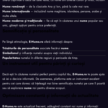
Site-ul cuprinde o bază de date vastă, cu nume din diverse culturi și limbi, inclusiv:
Nume românești
– de la clasicele Ana și Ion, până la cele mai rare.
Nume internaționale
– incluzând nume maghiare, islandeze, persane, arabe și
multe altele.
Nume moderne și tradiționale
– fie că ești în căutarea unui
nume
popular sau
unic, găsești opțiuni pentru orice preferință.
Semnificație și personalitate
Pe lângă etimologie,
E-Nume.ro
oferă informații despre:
Trăsăturile de personalitate
asociate fiecărui
nume
.
Simbolismul
și influența numelui asupra vieții individului.
Popularitatea
numelui în diferite regiuni și perioade de timp.
Un instrument util pentru părinți și curioși
Dacă ești în căutarea numelui perfect pentru copilul tău,
E-Nume.ro
te poate ajuta
să iei o decizie informată. De asemenea, platforma este un instrument excelent
pentru cei care doresc să înțeleagă mai bine semnificația numelui pe care îl poartă
sau să exploreze
nume
noi pentru diverse scopuri.
Optimizare constantă și informații de actualitate
E-Nume.ro
este actualizat frecvent, adăugând constant noi nume și informații