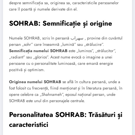
despre semnificația sa, originea sa, caracteristicile persoanelor
care îl poartă și numele derivate din el.
SOHRAB: Semnificație și origine
Numele SOHRAB, scris în persană سهراب , provine din cuvântul
persan „sohr” care înseamnă „lumină” sau „strălucire”.
Semnificația numelui SOHRAB
este „luminos”, „strălucitor”,
„radiant” sau „glorios”. Acest nume evocă o imagine a unei
persoane cu o personalitate luminoasă, care emană energie
pozitivă și optimism.
Originea numelui SOHRAB
se află în cultura persană, unde a
fost folosit cu frecvență, fiind menționat și în literatura persană, în
opere celebre ca „Shahnameh”, eposul național persan, unde
SOHRAB este unul din personajele centrale.
Personalitatea SOHRAB: Trăsături și
caracteristici