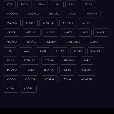
KYO
KYOU
LEILA
LIAM
LILA
LÚCÁS
MADOKA
MAGNUS
MAKOTO
MALAK
MARIAN
MARICA
MASA
MASUMI
MERIKH
MICHI
MINORI
MITSURU
MÁRIA
MÁRTA
NAO
NAOKI
NATÁLIA
RENÁTA
ROBERTA
ROBERTINA
SALMA
SAMI
SAVA
SHADI
SHEBA
SILVIA
SIMONE
SOFIA
STEFANÍA
STEFÁN
SUSANA
SÁRA
TATIANA
TECLA
TEOFILA
TONIA
VALÉRIA
VIGGÓ
VIOLETA
VITALIA
XÉNIA
YASAMIN
ÁDÁM
ÁGOTA