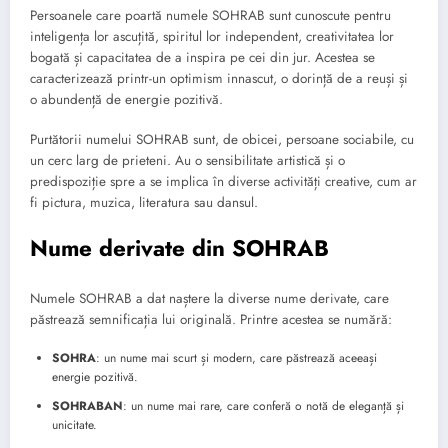
Persoanele care poartă numele SOHRAB sunt cunoscute pentru
inteligența lor ascuțită, spiritul lor independent, creativitatea lor
bogată și capacitatea de a inspira pe cei din jur. Acestea se
caracterizează printr-un optimism innascut, o dorință de a reuși și
o abundență de energie pozitivă.
Purtătorii numelui SOHRAB sunt, de obicei, persoane sociabile, cu
un cerc larg de prieteni. Au o sensibilitate artistică și o
predispoziție spre a se implica în diverse activități creative, cum ar
fi pictura, muzica, literatura sau dansul.
Nume derivate din SOHRAB
Numele SOHRAB a dat naștere la diverse nume derivate, care
păstrează semnificația lui originală. Printre acestea se numără:
SOHRA
: un nume mai scurt și modern, care păstrează aceeași
energie pozitivă.
SOHRABAN
: un nume mai rare, care conferă o notă de eleganță și
unicitate.