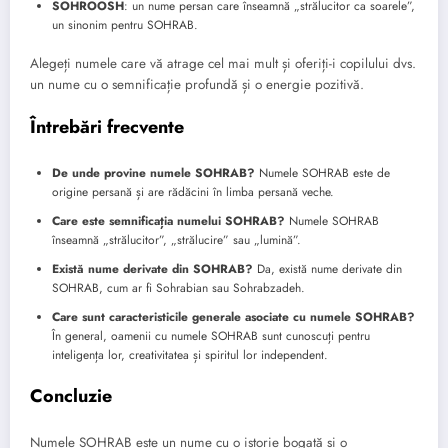
SOHROOSH
: un nume persan care înseamnă „strălucitor ca soarele”,
un sinonim pentru SOHRAB.
Alegeți numele care vă atrage cel mai mult și oferiți-i copilului dvs.
un nume cu o semnificație profundă și o energie pozitivă.
Întrebări frecvente
De unde provine numele SOHRAB?
Numele SOHRAB este de
origine persană și are rădăcini în limba persană veche.
Care este semnificația numelui SOHRAB?
Numele SOHRAB
înseamnă „strălucitor”, „strălucire” sau „lumină”.
Există nume derivate din SOHRAB?
Da, există nume derivate din
SOHRAB, cum ar fi Sohrabian sau Sohrabzadeh.
Care sunt caracteristicile generale asociate cu numele SOHRAB?
În general, oamenii cu numele SOHRAB sunt cunoscuți pentru
inteligența lor, creativitatea și spiritul lor independent.
Concluzie
Numele SOHRAB este un nume cu o istorie bogată și o