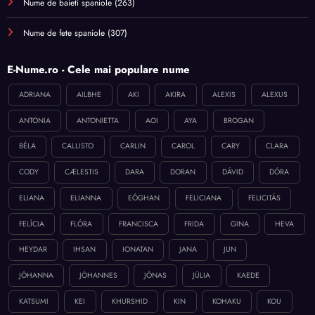
Nume de baieti spaniole
(263)
Nume de fete spaniole
(307)
E-Nume.ro - Cele mai populare nume
ADRIANA
AILBHE
AKI
AKIRA
ALEXIS
ALEXUS
ANTONIA
ANTONIETTA
AOI
AYA
BROGAN
BÉLA
CALLISTO
CARLIN
CAROL
CARY
CLARA
CODY
CÆLESTIS
DARA
DORAN
DÁVID
DÓRA
ELIANA
ELIANNA
EÓGHAN
FELICIANA
FELICITÁS
FELÍCIA
FLÓRA
FRANCISCA
FRIDA
GINA
HEVA
HEYDAR
IHSAN
IONATAN
JANA
JUN
JÓHANNA
JÓHANNES
JÓNAS
JÚLIA
KAEDE
KATSUMI
KEI
KHURSHID
KIN
KOHAKU
KOU