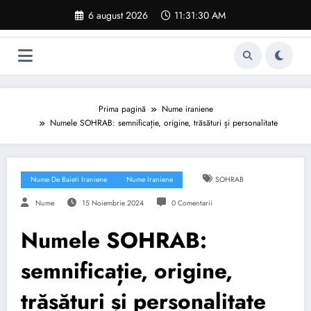
Sari
6 august 2026
11:31:31 AM
la
conținut
Prima pagină
Nume iraniene
Numele SOHRAB: semnificație, origine, trăsături și personalitate
Nume De Baieti Iraniene
Nume Iraniene
SOHRAB
Nume
15 Noiembrie 2024
0 Comentarii
Numele SOHRAB:
semnificație, origine,
trăsături și personalitate