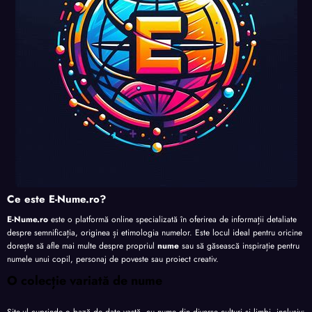
te
te
te
Ce este E-Nume.ro?
E-Nume.ro
este o platformă online specializată în oferirea de informații detaliate
despre semnificația, originea și etimologia numelor. Este locul ideal pentru oricine
dorește să afle mai multe despre propriul
nume
sau să găsească inspirație pentru
numele unui copil, personaj de poveste sau proiect creativ.
O colecție variată de nume