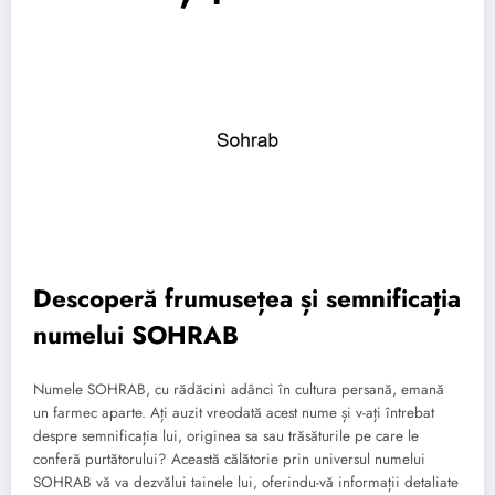
Descoperă frumusețea și semnificația
numelui SOHRAB
Numele SOHRAB, cu rădăcini adânci în cultura persană, emană
un farmec aparte. Ați auzit vreodată acest nume și v-ați întrebat
despre semnificația lui, originea sa sau trăsăturile pe care le
conferă purtătorului? Această călătorie prin universul numelui
SOHRAB vă va dezvălui tainele lui, oferindu-vă informații detaliate