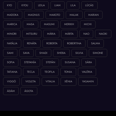
KYO
KYOU
LEILA
LIAM
LILA
LÚCÁS
MADOKA
MAGNUS
MAKOTO
MALAK
MARIAN
MARICA
MASA
MASUMI
MERIKH
MICHI
MINORI
MITSURU
MÁRIA
MÁRTA
NAO
NAOKI
NATÁLIA
RENÁTA
ROBERTA
ROBERTINA
SALMA
SAMI
SAVA
SHADI
SHEBA
SILVIA
SIMONE
SOFIA
STEFANÍA
STEFÁN
SUSANA
SÁRA
TATIANA
TECLA
TEOFILA
TONIA
VALÉRIA
VIGGÓ
VIOLETA
VITALIA
XÉNIA
YASAMIN
ÁDÁM
ÁGOTA