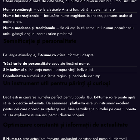
Site-ul cuprinde o bază de date vastă, cu nume din diverse culturi și limbi, inclusiv:
Nume românești
– de la clasicele Ana și Ion, până la cele mai rare.
Nume internaționale
– incluzând nume maghiare, islandeze, persane, arabe și
multe altele.
Nume moderne și tradiționale
– fie că ești în căutarea unui
nume
popular sau
unic, găsești opțiuni pentru orice preferință.
Semnificație și personalitate
Pe lângă etimologie,
E-Nume.ro
oferă informații despre:
Trăsăturile de personalitate
asociate fiecărui
nume
.
Simbolismul
și influența numelui asupra vieții individului.
Popularitatea
numelui în diferite regiuni și perioade de timp.
Un instrument util pentru părinți și curioși
Dacă ești în căutarea numelui perfect pentru copilul tău,
E-Nume.ro
te poate ajuta
să iei o decizie informată. De asemenea, platforma este un instrument excelent
pentru cei care doresc să înțeleagă mai bine semnificația numelui pe care îl poartă
sau să exploreze
nume
noi pentru diverse scopuri.
Optimizare constantă și informații de actualitate
E-Nume.ro
este actualizat frecvent, adăugând constant noi nume și informații