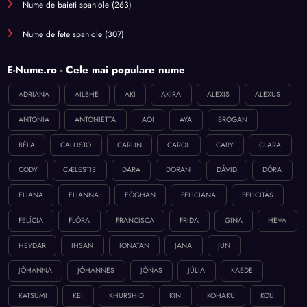
Nume de baieti spaniole
(263)
Nume de fete spaniole
(307)
E-Nume.ro - Cele mai populare nume
ADRIANA
AILBHE
AKI
AKIRA
ALEXIS
ALEXUS
ANTONIA
ANTONIETTA
AOI
AYA
BROGAN
BÉLA
CALLISTO
CARLIN
CAROL
CARY
CLARA
CODY
CÆLESTIS
DARA
DORAN
DÁVID
DÓRA
ELIANA
ELIANNA
EÓGHAN
FELICIANA
FELICITÁS
FELÍCIA
FLÓRA
FRANCISCA
FRIDA
GINA
HEVA
HEYDAR
IHSAN
IONATAN
JANA
JUN
JÓHANNA
JÓHANNES
JÓNAS
JÚLIA
KAEDE
KATSUMI
KEI
KHURSHID
KIN
KOHAKU
KOU