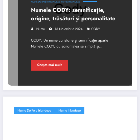
NUME DE BAIETI IRLANDEZE
NUME IRLANDEZE
Numele CODY: semnificație,
origine, trăsături și personalitate
Nume
16 Noiembrie 2024
CODY
CODY: Un nume cu istorie și semnificație aparte
Numele CODY, cu sonoritatea sa simplă și…
Citește mai mult
Nume De Fete Irlandeze
Nume Irlandeze