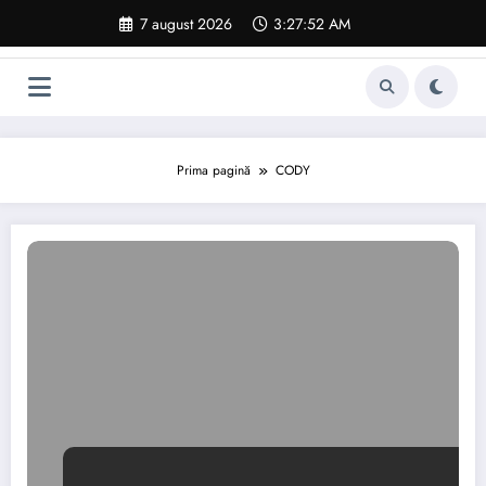
Sari
7 august 2026
3:27:53 AM
la
conținut
Prima pagină
CODY