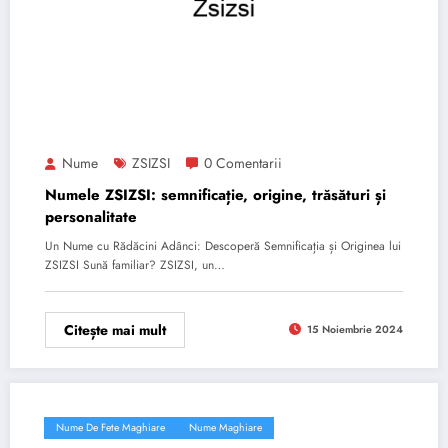
Nume
ZSIZSI
0 Comentarii
Numele ZSIZSI: semnificație, origine, trăsături și
personalitate
Un Nume cu Rădăcini Adânci: Descoperă Semnificația și Originea lui
ZSIZSI Sună familiar? ZSIZSI, un…
Citește mai mult
15 Noiembrie 2024
Nume De Fete Maghiare
Nume Maghiare