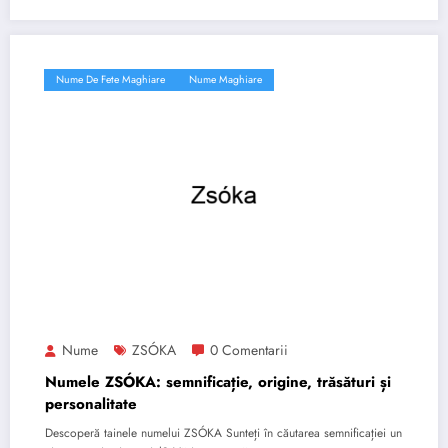
Nume De Fete Maghiare
Nume Maghiare
Nume
ZSÓKA
0 Comentarii
Numele ZSÓKA: semnificație, origine, trăsături și
personalitate
Descoperă tainele numelui ZSÓKA Sunteți în căutarea semnificației un