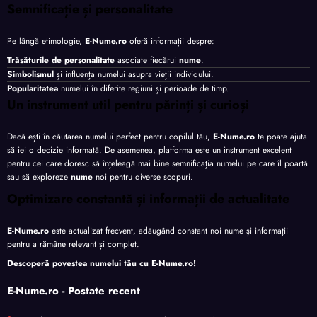
Semnificație și personalitate
Pe lângă etimologie,
E-Nume.ro
oferă informații despre:
Trăsăturile de personalitate
asociate fiecărui
nume
.
Simbolismul
și influența numelui asupra vieții individului.
Popularitatea
numelui în diferite regiuni și perioade de timp.
Un instrument util pentru părinți și curioși
Dacă ești în căutarea numelui perfect pentru copilul tău,
E-Nume.ro
te poate ajuta
să iei o decizie informată. De asemenea, platforma este un instrument excelent
pentru cei care doresc să înțeleagă mai bine semnificația numelui pe care îl poartă
sau să exploreze
nume
noi pentru diverse scopuri.
Optimizare constantă și informații de actualitate
E-Nume.ro
este actualizat frecvent, adăugând constant noi nume și informații
pentru a rămâne relevant și complet.
Descoperă povestea numelui tău cu
E-Nume.ro
!
E-Nume.ro - Postate recent