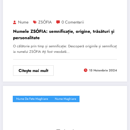
Nume
ZSÓFIA
0 Comentarii
Numele ZSÓFIA: semnificație, origine, trăsături și
personalitate
O călătorie prin timp și semnificație: Descoperă originile și semnificaț
ia numelui ZSÓFIA Ați fost vreodată…
Citește mai mult
15 Noiembrie 2024
Nume De Fete Maghiare
Nume Maghiare