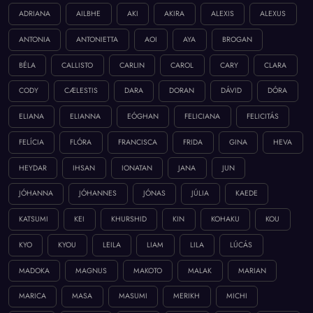
ADRIANA
AILBHE
AKI
AKIRA
ALEXIS
ALEXUS
ANTONIA
ANTONIETTA
AOI
AYA
BROGAN
BÉLA
CALLISTO
CARLIN
CAROL
CARY
CLARA
CODY
CÆLESTIS
DARA
DORAN
DÁVID
DÓRA
ELIANA
ELIANNA
EÓGHAN
FELICIANA
FELICITÁS
FELÍCIA
FLÓRA
FRANCISCA
FRIDA
GINA
HEVA
HEYDAR
IHSAN
IONATAN
JANA
JUN
JÓHANNA
JÓHANNES
JÓNAS
JÚLIA
KAEDE
KATSUMI
KEI
KHURSHID
KIN
KOHAKU
KOU
KYO
KYOU
LEILA
LIAM
LILA
LÚCÁS
MADOKA
MAGNUS
MAKOTO
MALAK
MARIAN
MARICA
MASA
MASUMI
MERIKH
MICHI