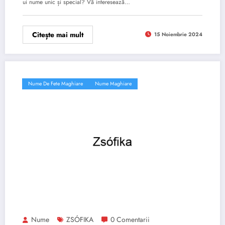
ui nume unic și special? Vă interesează…
Citește mai mult
15 Noiembrie 2024
Nume De Fete Maghiare
Nume Maghiare
Nume
ZSÓFIKA
0 Comentarii