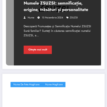
Numele ZSUZSI: semnificație,
origine, trăsături și personalitate
Nume
15 Noiembrie 2024
ZSUZSI
Descoperă Frumusețea și Semnificația Numelui ZSUZSI
Sună familiar? Sunteți în căutarea semnificației numelui
ZSUZSI, a…
Citește mai mult
Nume De Fete Maghiare
Nume Maghiare