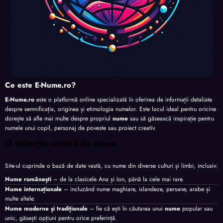
Ce este E-Nume.ro?
E-Nume.ro
este o platformă online specializată în oferirea de informații detaliate
despre semnificația, originea și etimologia numelor. Este locul ideal pentru oricine
dorește să afle mai multe despre propriul
nume
sau să găsească inspirație pentru
numele unui copil, personaj de poveste sau proiect creativ.
O colecție variată de nume
Site-ul cuprinde o bază de date vastă, cu nume din diverse culturi și limbi, inclusiv:
Nume românești
– de la clasicele Ana și Ion, până la cele mai rare.
Nume internaționale
– incluzând nume maghiare, islandeze, persane, arabe și
multe altele.
Nume moderne și tradiționale
– fie că ești în căutarea unui
nume
popular sau
unic, găsești opțiuni pentru orice preferință.