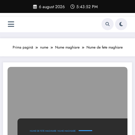
Sari
6 august 2026
5:43:53 PM
la
conținut
Prima pagină
nume
Nume maghiare
Nume de fete maghiare
NUME DE FETE MAGHIARE
NUME MAGHIARE