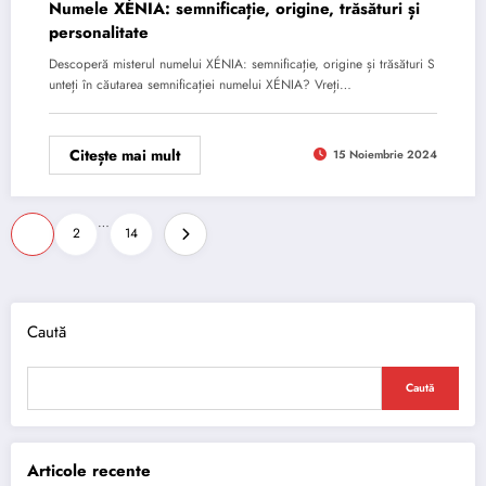
Numele XÉNIA: semnificație, origine, trăsături și
personalitate
Descoperă misterul numelui XÉNIA: semnificație, origine și trăsături S
unteți în căutarea semnificației numelui XÉNIA? Vreți…
Citește mai mult
15 Noiembrie 2024
Paginație
…
1
2
14
articole
Caută
Caută
Articole recente