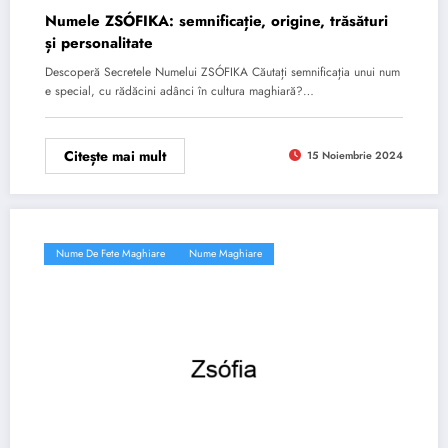
Numele ZSÓFIKA: semnificație, origine, trăsături
și personalitate
Descoperă Secretele Numelui ZSÓFIKA Căutați semnificația unui num
e special, cu rădăcini adânci în cultura maghiară?…
Citește mai mult
15 Noiembrie 2024
Nume De Fete Maghiare
Nume Maghiare