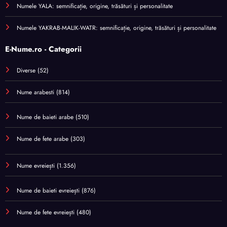
Numele YALA: semnificație, origine, trăsături și personalitate
Numele YAKRAB-MALIK-WATR: semnificație, origine, trăsături și personalitate
E-Nume.ro - Categorii
Diverse
(52)
Nume arabesti
(814)
Nume de baieti arabe
(510)
Nume de fete arabe
(303)
Nume evreiești
(1.356)
Nume de baieti evreiești
(876)
Nume de fete evreiești
(480)