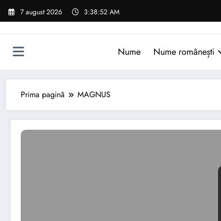
Sari
7 august 2026
3:38:53 AM
la
conținut
Nume
Nume românești
Prima pagină
MAGNUS