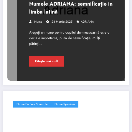
Numele ADRIANA: semnificație in
limba latină
Nume
28 Martie 2025
ADRIANA
Alegeți un nume pentru copilul dumneavoastră este o
decizie importantă, plină de semnificație. Mulți
părinți…
Citește mai mult
Nume De Fete Spaniole
Nume Spaniole