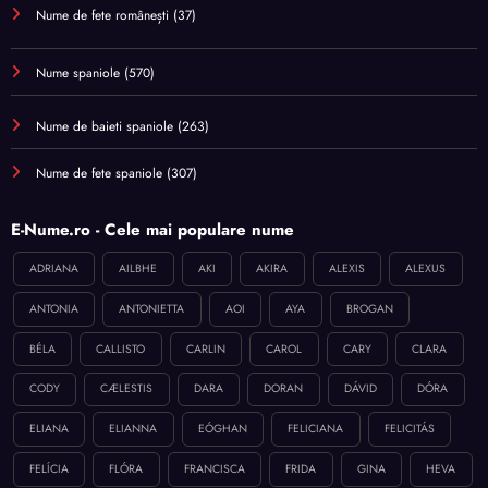
Nume de fete românești
(37)
Nume spaniole
(570)
Nume de baieti spaniole
(263)
Nume de fete spaniole
(307)
E-Nume.ro - Cele mai populare nume
ADRIANA
AILBHE
AKI
AKIRA
ALEXIS
ALEXUS
ANTONIA
ANTONIETTA
AOI
AYA
BROGAN
BÉLA
CALLISTO
CARLIN
CAROL
CARY
CLARA
CODY
CÆLESTIS
DARA
DORAN
DÁVID
DÓRA
ELIANA
ELIANNA
EÓGHAN
FELICIANA
FELICITÁS
FELÍCIA
FLÓRA
FRANCISCA
FRIDA
GINA
HEVA