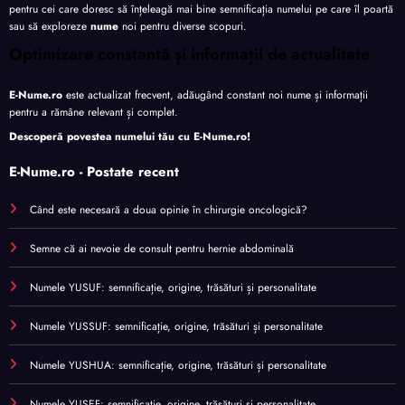
pentru cei care doresc să înțeleagă mai bine semnificația numelui pe care îl poartă
sau să exploreze
nume
noi pentru diverse scopuri.
Optimizare constantă și informații de actualitate
E-Nume.ro
este actualizat frecvent, adăugând constant noi nume și informații
pentru a rămâne relevant și complet.
Descoperă povestea numelui tău cu
E-Nume.ro
!
E-Nume.ro - Postate recent
Când este necesară a doua opinie în chirurgie oncologică?
Semne că ai nevoie de consult pentru hernie abdominală
Numele YUSUF: semnificație, origine, trăsături și personalitate
Numele YUSSUF: semnificație, origine, trăsături și personalitate
Numele YUSHUA: semnificație, origine, trăsături și personalitate
Numele YUSEF: semnificație, origine, trăsături și personalitate