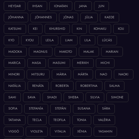
HEYDAR
IHSAN
IONATAN
JANA
JUN
JÓHANNA
JÓHANNES
JÓNAS
JÚLIA
KAEDE
KATSUMI
KEI
KHURSHID
KIN
KOHAKU
KOU
KYO
KYOU
LEILA
LIAM
LILA
LÚCÁS
MADOKA
MAGNUS
MAKOTO
MALAK
MARIAN
MARICA
MASA
MASUMI
MERIKH
MICHI
MINORI
MITSURU
MÁRIA
MÁRTA
NAO
NAOKI
NATÁLIA
RENÁTA
ROBERTA
ROBERTINA
SALMA
SAMI
SAVA
SHADI
SHEBA
SILVIA
SIMONE
SOFIA
STEFANÍA
STEFÁN
SUSANA
SÁRA
TATIANA
TECLA
TEOFILA
TONIA
VALÉRIA
VIGGÓ
VIOLETA
VITALIA
XÉNIA
YASAMIN