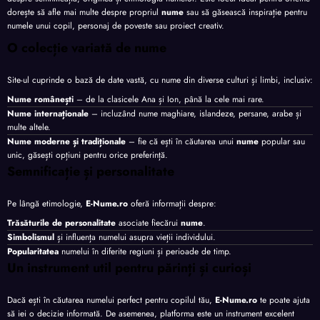
dorește să afle mai multe despre propriul
nume
sau să găsească inspirație pentru
numele unui copil, personaj de poveste sau proiect creativ.
O colecție variată de nume
Site-ul cuprinde o bază de date vastă, cu nume din diverse culturi și limbi, inclusiv:
Nume românești
– de la clasicele Ana și Ion, până la cele mai rare.
Nume internaționale
– incluzând nume maghiare, islandeze, persane, arabe și
multe altele.
Nume moderne și tradiționale
– fie că ești în căutarea unui
nume
popular sau
unic, găsești opțiuni pentru orice preferință.
Semnificație și personalitate
Pe lângă etimologie,
E-Nume.ro
oferă informații despre:
Trăsăturile de personalitate
asociate fiecărui
nume
.
Simbolismul
și influența numelui asupra vieții individului.
Popularitatea
numelui în diferite regiuni și perioade de timp.
Un instrument util pentru părinți și curioși
Dacă ești în căutarea numelui perfect pentru copilul tău,
E-Nume.ro
te poate ajuta
să iei o decizie informată. De asemenea, platforma este un instrument excelent