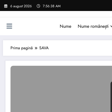
Sari
6 august 2026
7:56:39 AM
la
conținut
Nume
Nume românești
Prima pagină
SAVA