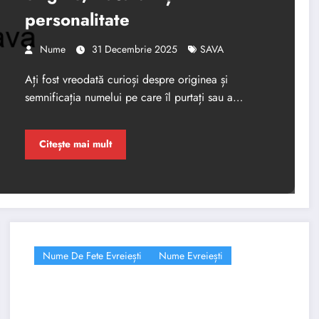
personalitate
Nume
31 Decembrie 2025
SAVA
Ați fost vreodată curioși despre originea și
semnificația numelui pe care îl purtați sau a…
Citește mai mult
Nume De Fete Evreiești
Nume Evreiești