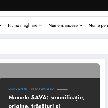
Nume maghiare
Nume islandeze
Nume per
NUME ARABESTI
NUME DE BAIETI ARABE
Numele SAVA: semnificație,
origine, trăsături și