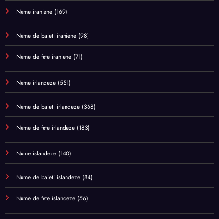
Nume iraniene
(169)
Nume de baieti iraniene
(98)
Nume de fete iraniene
(71)
Nume irlandeze
(551)
Nume de baieti irlandeze
(368)
Nume de fete irlandeze
(183)
Nume islandeze
(140)
Nume de baieti islandeze
(84)
Nume de fete islandeze
(56)