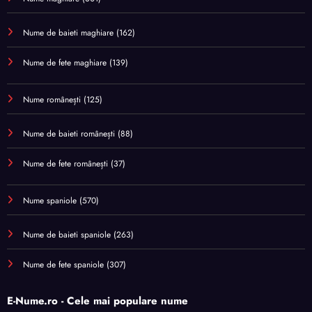
Nume de baieti maghiare
(162)
Nume de fete maghiare
(139)
Nume românești
(125)
Nume de baieti românești
(88)
Nume de fete românești
(37)
Nume spaniole
(570)
Nume de baieti spaniole
(263)
Nume de fete spaniole
(307)
E-Nume.ro - Cele mai populare nume