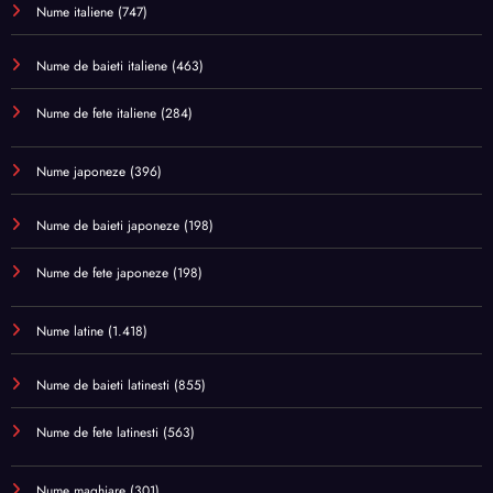
Nume italiene
(747)
Nume de baieti italiene
(463)
Nume de fete italiene
(284)
Nume japoneze
(396)
Nume de baieti japoneze
(198)
Nume de fete japoneze
(198)
Nume latine
(1.418)
Nume de baieti latinesti
(855)
Nume de fete latinesti
(563)
Nume maghiare
(301)