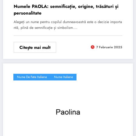
Numele PAOLA: semnificație, origine, trăsături și
personalitate
Alegeți un nume pentru copilul dumneavoastră este o decizie importa
ntă, plină de semnificație și simbolism.…
Citește mai mult
7 Februarie 2025
Nume De Fete Italiene
Nume Italiene