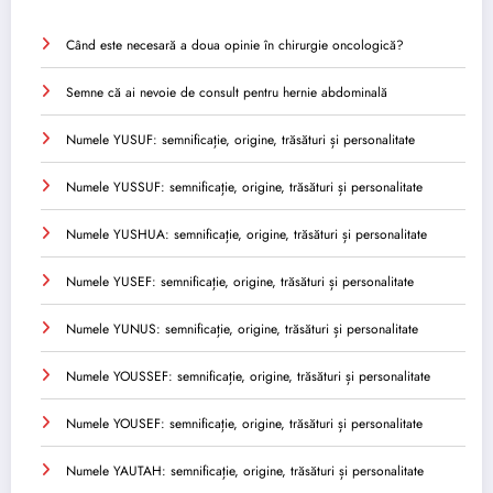
Când este necesară a doua opinie în chirurgie oncologică?
Semne că ai nevoie de consult pentru hernie abdominală
Numele YUSUF: semnificație, origine, trăsături și personalitate
Numele YUSSUF: semnificație, origine, trăsături și personalitate
Numele YUSHUA: semnificație, origine, trăsături și personalitate
Numele YUSEF: semnificație, origine, trăsături și personalitate
Numele YUNUS: semnificație, origine, trăsături și personalitate
Numele YOUSSEF: semnificație, origine, trăsături și personalitate
Numele YOUSEF: semnificație, origine, trăsături și personalitate
Numele YAUTAH: semnificație, origine, trăsături și personalitate