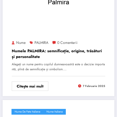
Nume
PALMIRA
0 Comentarii
Numele PALMIRA: semnificație, origine, trăsături
și personalitate
Alegeți un nume pentru copilul dumneavoastră este o decizie importa
ntă, plină de semnificație și simbolism.…
Citește mai mult
7 Februarie 2025
Nume De Fete Italiene
Nume Italiene