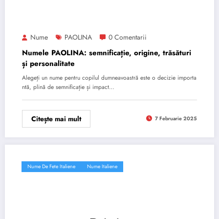
Nume
PAOLINA
0 Comentarii
Numele PAOLINA: semnificație, origine, trăsături
și personalitate
Alegeți un nume pentru copilul dumneavoastră este o decizie importa
ntă, plină de semnificație și impact…
Citește mai mult
7 Februarie 2025
Nume De Fete Italiene
Nume Italiene