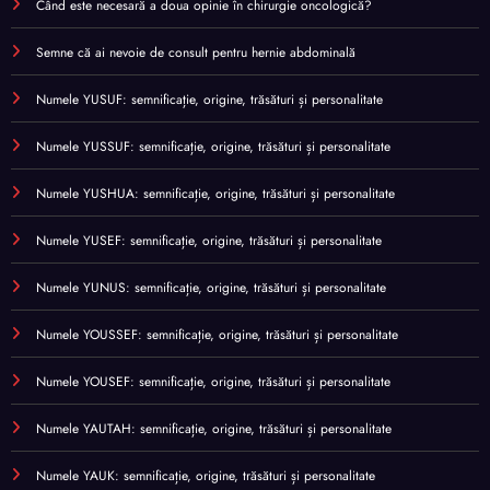
Când este necesară a doua opinie în chirurgie oncologică?
Semne că ai nevoie de consult pentru hernie abdominală
Numele YUSUF: semnificație, origine, trăsături și personalitate
Numele YUSSUF: semnificație, origine, trăsături și personalitate
Numele YUSHUA: semnificație, origine, trăsături și personalitate
Numele YUSEF: semnificație, origine, trăsături și personalitate
Numele YUNUS: semnificație, origine, trăsături și personalitate
Numele YOUSSEF: semnificație, origine, trăsături și personalitate
Numele YOUSEF: semnificație, origine, trăsături și personalitate
Numele YAUTAH: semnificație, origine, trăsături și personalitate
Numele YAUK: semnificație, origine, trăsături și personalitate