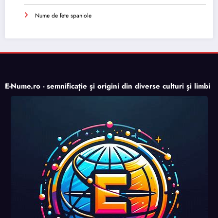
Nume de fete spaniole
E-Nume.ro - semnificație și origini din diverse culturi și limbi