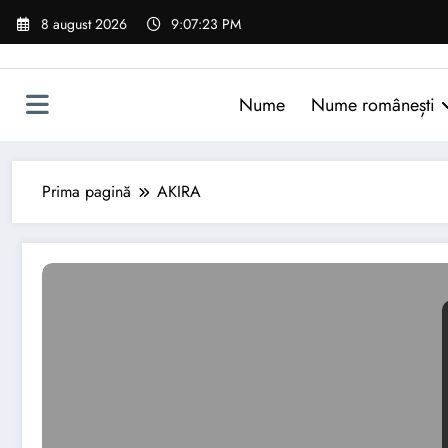
Sari
8 august 2026
9:07:24 PM
la
conținut
Nume
Nume românești
Prima pagină
AKIRA