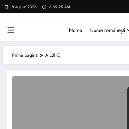
Sari
8 august 2026
6:09:26 AM
la
conținut
Nume
Nume românești
Prima pagină
AILBHE