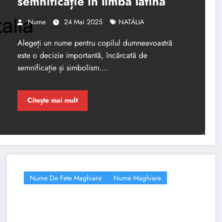
semnificație in limba latină
Nume
24 Mai 2025
NATÁLIA
Alegeți un nume pentru copilul dumneavoastră
este o decizie importantă, încărcată de
semnificație și simbolism.…
Citește mai mult
Nume De Fete Maghiare
Nume Maghiare