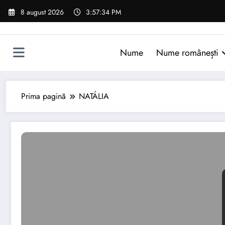
Sari
8 august 2026
3:57:35 PM
la
conținut
Nume
Nume românești
Prima pagină
NATÁLIA