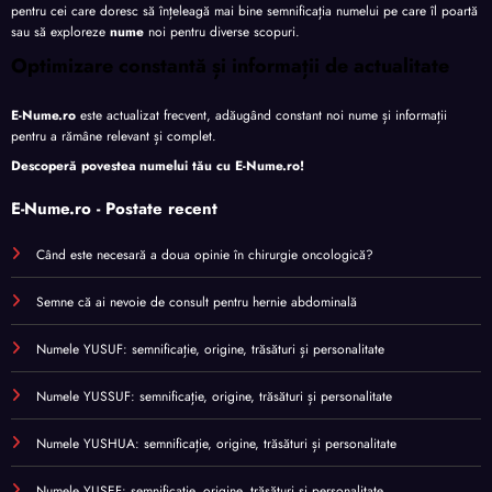
pentru cei care doresc să înțeleagă mai bine semnificația numelui pe care îl poartă
sau să exploreze
nume
noi pentru diverse scopuri.
Optimizare constantă și informații de actualitate
E-Nume.ro
este actualizat frecvent, adăugând constant noi nume și informații
pentru a rămâne relevant și complet.
Descoperă povestea numelui tău cu
E-Nume.ro
!
E-Nume.ro - Postate recent
Când este necesară a doua opinie în chirurgie oncologică?
Semne că ai nevoie de consult pentru hernie abdominală
Numele YUSUF: semnificație, origine, trăsături și personalitate
Numele YUSSUF: semnificație, origine, trăsături și personalitate
Numele YUSHUA: semnificație, origine, trăsături și personalitate
Numele YUSEF: semnificație, origine, trăsături și personalitate