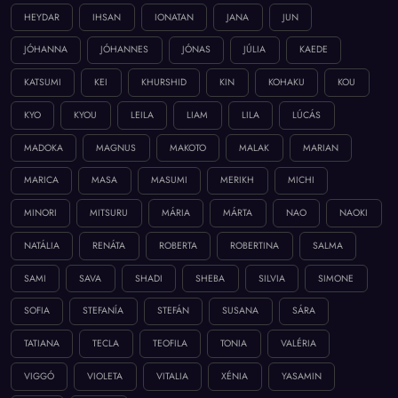
HEYDAR
IHSAN
IONATAN
JANA
JUN
JÓHANNA
JÓHANNES
JÓNAS
JÚLIA
KAEDE
KATSUMI
KEI
KHURSHID
KIN
KOHAKU
KOU
KYO
KYOU
LEILA
LIAM
LILA
LÚCÁS
MADOKA
MAGNUS
MAKOTO
MALAK
MARIAN
MARICA
MASA
MASUMI
MERIKH
MICHI
MINORI
MITSURU
MÁRIA
MÁRTA
NAO
NAOKI
NATÁLIA
RENÁTA
ROBERTA
ROBERTINA
SALMA
SAMI
SAVA
SHADI
SHEBA
SILVIA
SIMONE
SOFIA
STEFANÍA
STEFÁN
SUSANA
SÁRA
TATIANA
TECLA
TEOFILA
TONIA
VALÉRIA
VIGGÓ
VIOLETA
VITALIA
XÉNIA
YASAMIN