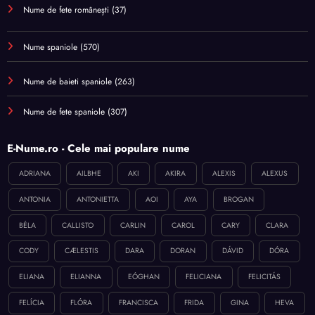
Nume de fete românești
(37)
Nume spaniole
(570)
Nume de baieti spaniole
(263)
Nume de fete spaniole
(307)
E-Nume.ro - Cele mai populare nume
ADRIANA
AILBHE
AKI
AKIRA
ALEXIS
ALEXUS
ANTONIA
ANTONIETTA
AOI
AYA
BROGAN
BÉLA
CALLISTO
CARLIN
CAROL
CARY
CLARA
CODY
CÆLESTIS
DARA
DORAN
DÁVID
DÓRA
ELIANA
ELIANNA
EÓGHAN
FELICIANA
FELICITÁS
FELÍCIA
FLÓRA
FRANCISCA
FRIDA
GINA
HEVA