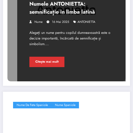
Numele ANTONIETTA:
semnificație in limba latină
Nume
16 Mai 2025
ANTONIETTA
Alegeți un nume pentru copilul dumneavoastră este o
decizie importantă, încărcată de semnificație și
simbolism.…
Citește mai mult
Nume De Fete Spaniole
Nume Spaniole