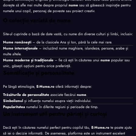
dorește să afle mai multe despre propriul
nume
sau să găsească inspirație pentru
numele unui copil, personaj de poveste sau proiect creativ.
O colecție variată de nume
Site-ul cuprinde o bază de date vastă, cu nume din diverse culturi și limbi, inclusiv:
Nume românești
– de la clasicele Ana și Ion, până la cele mai rare.
Nume internaționale
– incluzând nume maghiare, islandeze, persane, arabe și
multe altele.
Nume moderne și tradiționale
– fie că ești în căutarea unui
nume
popular sau
unic, găsești opțiuni pentru orice preferință.
Semnificație și personalitate
Pe lângă etimologie,
E-Nume.ro
oferă informații despre:
Trăsăturile de personalitate
asociate fiecărui
nume
.
Simbolismul
și influența numelui asupra vieții individului.
Popularitatea
numelui în diferite regiuni și perioade de timp.
Un instrument util pentru părinți și curioși
Dacă ești în căutarea numelui perfect pentru copilul tău,
E-Nume.ro
te poate ajuta
să iei o decizie informată. De asemenea, platforma este un instrument excelent