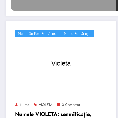
Nume De Fete Românești
Nume Românești
Nume
VIOLETA
0 Comentarii
Numele VIOLETA: semnificație,