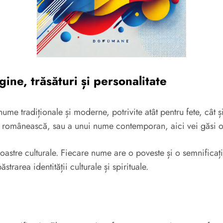
ne, trăsături și personalitate
ume tradiționale și moderne, potrivite atât pentru fete, cât ș
a românească, sau a unui nume contemporan, aici vei găsi o 
stre culturale. Fiecare nume are o poveste și o semnificație ap
area identității culturale și spirituale.