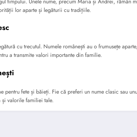
gul timpului. Unele nume, precum Maria și Andrei, rămân mer
tății lor aparte și legăturii cu tradițiile.
esc
ătură cu trecutul. Numele românești au o frumusețe aparte,
tru a transmite valori importante din familie.
ești
 pentru fete și băieți. Fie că preferi un nume clasic sau unu
i valorile familiei tale.