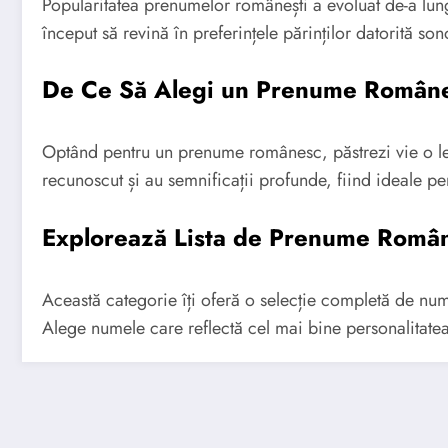
Popularitatea prenumelor românești a evoluat de-a lun
început să revină în preferințele părinților datorită sonori
De Ce Să Alegi un Prenume Român
Optând pentru un prenume românesc, păstrezi vie o leg
recunoscut și au semnificații profunde, fiind ideale pen
Explorează Lista de Prenume Român
Această categorie îți oferă o selecție completă de nume
Alege numele care reflectă cel mai bine personalitatea ș