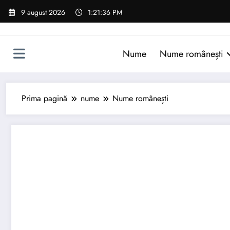
Sari
9 august 2026
1:21:37 PM
la
conținut
Nume
Nume românești
Prima pagină
nume
Nume românești