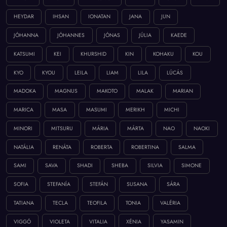
HEYDAR
IHSAN
IONATAN
JANA
JUN
JÓHANNA
JÓHANNES
JÓNAS
JÚLIA
KAEDE
KATSUMI
KEI
KHURSHID
KIN
KOHAKU
KOU
KYO
KYOU
LEILA
LIAM
LILA
LÚCÁS
MADOKA
MAGNUS
MAKOTO
MALAK
MARIAN
MARICA
MASA
MASUMI
MERIKH
MICHI
MINORI
MITSURU
MÁRIA
MÁRTA
NAO
NAOKI
NATÁLIA
RENÁTA
ROBERTA
ROBERTINA
SALMA
SAMI
SAVA
SHADI
SHEBA
SILVIA
SIMONE
SOFIA
STEFANÍA
STEFÁN
SUSANA
SÁRA
TATIANA
TECLA
TEOFILA
TONIA
VALÉRIA
VIGGÓ
VIOLETA
VITALIA
XÉNIA
YASAMIN