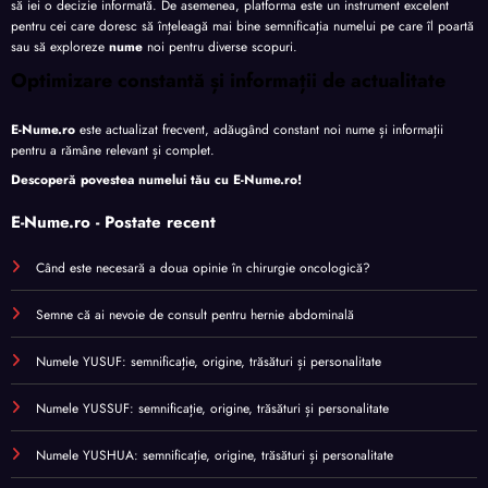
să iei o decizie informată. De asemenea, platforma este un instrument excelent
pentru cei care doresc să înțeleagă mai bine semnificația numelui pe care îl poartă
sau să exploreze
nume
noi pentru diverse scopuri.
Optimizare constantă și informații de actualitate
E-Nume.ro
este actualizat frecvent, adăugând constant noi nume și informații
pentru a rămâne relevant și complet.
Descoperă povestea numelui tău cu
E-Nume.ro
!
E-Nume.ro - Postate recent
Când este necesară a doua opinie în chirurgie oncologică?
Semne că ai nevoie de consult pentru hernie abdominală
Numele YUSUF: semnificație, origine, trăsături și personalitate
Numele YUSSUF: semnificație, origine, trăsături și personalitate
Numele YUSHUA: semnificație, origine, trăsături și personalitate