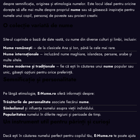
despre semnificația, originea și etimologia numelor. Este locul ideal pentru oricine
dorește să afle mai multe despre propriul
nume
sau să găsească inspirație pentru
numele unui copil, personaj de poveste sau proiect creativ.
O colecție variată de nume
Site-ul cuprinde o bază de date vastă, cu nume din diverse culturi și limbi, inclusiv:
Nume românești
– de la clasicele Ana și Ion, până la cele mai rare.
Nume internaționale
– incluzând nume maghiare, islandeze, persane, arabe și
multe altele.
Nume moderne și tradiționale
– fie că ești în căutarea unui
nume
popular sau
unic, găsești opțiuni pentru orice preferință.
Semnificație și personalitate
Pe lângă etimologie,
E-Nume.ro
oferă informații despre:
Trăsăturile de personalitate
asociate fiecărui
nume
.
Simbolismul
și influența numelui asupra vieții individului.
Popularitatea
numelui în diferite regiuni și perioade de timp.
Un instrument util pentru părinți și curioși
Dacă ești în căutarea numelui perfect pentru copilul tău,
E-Nume.ro
te poate ajuta