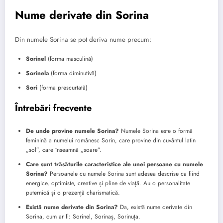
Nume derivate din Sorina
Din numele Sorina se pot deriva nume precum:
Sorinel
(forma masculină)
Sorinela
(forma diminutivă)
Sori
(forma prescurtată)
Întrebări frecvente
De unde provine numele Sorina?
Numele Sorina este o formă
feminină a numelui românesc Sorin, care provine din cuvântul latin
„sol”, care înseamnă „soare”.
Care sunt trăsăturile caracteristice ale unei persoane cu numele
Sorina?
Persoanele cu numele Sorina sunt adesea descrise ca fiind
energice, optimiste, creative și pline de viață. Au o personalitate
puternică și o prezență charismatică.
Există nume derivate din Sorina?
Da, există nume derivate din
Sorina, cum ar fi: Sorinel, Sorinaș, Sorinuța.