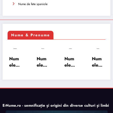
Nume de fete spaniole
Nume & Prenume
Num
Num
Num
Num
ele
ele
ele
ele
XSAY
URV
SRA
SOH
ARS
AKS
OSH
RAB:
A:
HA:
A:
semn
semn
semn
semn
ificați
ificați
ificați
ificați
e,
e,
e,
e,
origi
E-Nume.ro - semnificație și origini din diverse culturi și limbi
origi
origi
origi
ne,