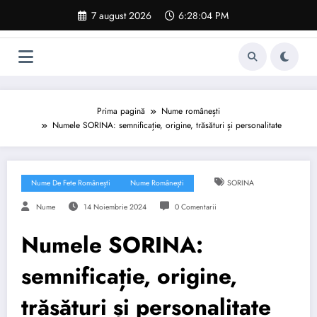
Sari
7 august 2026
6:28:05 PM
la
conținut
Prima pagină
Nume românești
Numele SORINA: semnificație, origine, trăsături și personalitate
Nume De Fete Românești
Nume Românești
SORINA
Nume
14 Noiembrie 2024
0 Comentarii
Numele SORINA:
semnificație, origine,
trăsături și personalitate