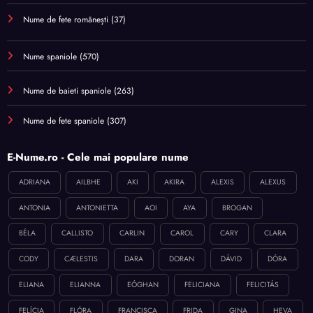
Nume de fete românești
(37)
Nume spaniole
(570)
Nume de baieti spaniole
(263)
Nume de fete spaniole
(307)
E-Nume.ro - Cele mai populare nume
ADRIANA
AILBHE
AKI
AKIRA
ALEXIS
ALEXUS
ANTONIA
ANTONIETTA
AOI
AYA
BROGAN
BÉLA
CALLISTO
CARLIN
CAROL
CARY
CLARA
CODY
CÆLESTIS
DARA
DORAN
DÁVID
DÓRA
ELIANA
ELIANNA
EÓGHAN
FELICIANA
FELICITÁS
FELÍCIA
FLÓRA
FRANCISCA
FRIDA
GINA
HEVA