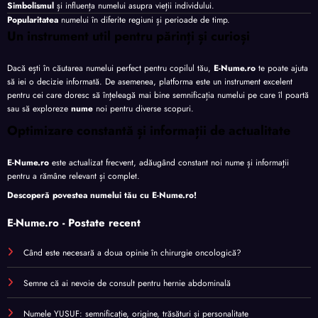
Simbolismul
și influența numelui asupra vieții individului.
Popularitatea
numelui în diferite regiuni și perioade de timp.
Un instrument util pentru părinți și curioși
Dacă ești în căutarea numelui perfect pentru copilul tău,
E-Nume.ro
te poate ajuta
să iei o decizie informată. De asemenea, platforma este un instrument excelent
pentru cei care doresc să înțeleagă mai bine semnificația numelui pe care îl poartă
sau să exploreze
nume
noi pentru diverse scopuri.
Optimizare constantă și informații de actualitate
E-Nume.ro
este actualizat frecvent, adăugând constant noi nume și informații
pentru a rămâne relevant și complet.
Descoperă povestea numelui tău cu
E-Nume.ro
!
E-Nume.ro - Postate recent
Când este necesară a doua opinie în chirurgie oncologică?
Semne că ai nevoie de consult pentru hernie abdominală
Numele YUSUF: semnificație, origine, trăsături și personalitate