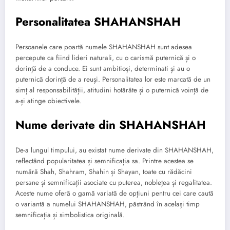
Personalitatea SHAHANSHAH
Persoanele care poartă numele SHAHANSHAH sunt adesea
percepute ca fiind lideri naturali, cu o carismă puternică și o
dorință de a conduce. Ei sunt ambitioși, determinati și au o
puternică dorință de a reuși. Personalitatea lor este marcată de un
simț al responsabilității, atitudini hotărâte și o puternică voință de
a-și atinge obiectivele.
Nume derivate din SHAHANSHAH
De-a lungul timpului, au existat nume derivate din SHAHANSHAH,
reflectând popularitatea și semnificația sa. Printre acestea se
numără Shah, Shahram, Shahin și Shayan, toate cu rădăcini
persane și semnificații asociate cu puterea, noblețea și regalitatea.
Aceste nume oferă o gamă variată de opțiuni pentru cei care caută
o variantă a numelui SHAHANSHAH, păstrând în același timp
semnificația și simbolistica originală.