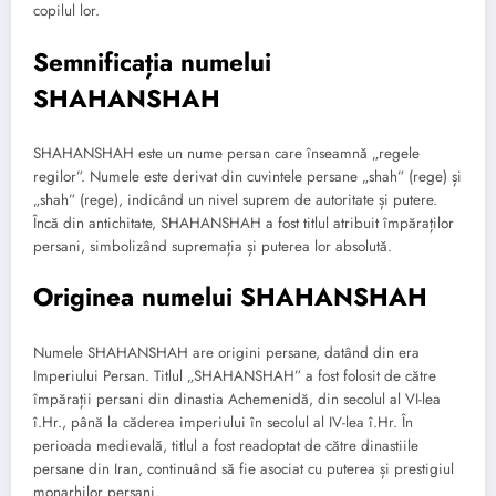
copilul lor.
Semnificația numelui
SHAHANSHAH
SHAHANSHAH este un nume persan care înseamnă „regele
regilor”. Numele este derivat din cuvintele persane „shah” (rege) și
„shah” (rege), indicând un nivel suprem de autoritate și putere.
Încă din antichitate, SHAHANSHAH a fost titlul atribuit împăraților
persani, simbolizând supremația și puterea lor absolută.
Originea numelui SHAHANSHAH
Numele SHAHANSHAH are origini persane, datând din era
Imperiului Persan. Titlul „SHAHANSHAH” a fost folosit de către
împărații persani din dinastia Achemenidă, din secolul al VI-lea
î.Hr., până la căderea imperiului în secolul al IV-lea î.Hr. În
perioada medievală, titlul a fost readoptat de către dinastiile
persane din Iran, continuând să fie asociat cu puterea și prestigiul
monarhilor persani.