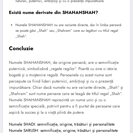
naturali, puternici, ambițioși și cu o prezență impunătoare.
Există nume derivate din SHAHANSHAH?
Numele SHAHANSHAH nu are variante directe, dar în limba persană
se poate găsi „Shah” sau „Shahram” care au legături cu titlul regal
„Shah”.
Concluzie
Numele SHAHANSHAH, de origine persană, are o semnificație
puternică, simbolizând „regele regilor”. Poartă cu sine o istorie
bogată și o moștenire regală. Persoanele cu acest nume sunt
percepute ca fiind lideri puternici, ambițioși și cu o prezență
impunătoare. Chiar dacă numele nu are variante directe, „Shah” și
„Shahram” sunt nume persane care se leagă de titlul regal „Shah”.
Numele SHAHANSHAH reprezintă un nume unic și cu o
semnificație specială, potrivit pentru a fi purtat de persoane care
aspiră la succes și la o viață plină de putere.
Numele SHADI: semnificație, origine, trăsături și personalitate
Numele SARUSH: semnificație, origine, trăsături și personalitate