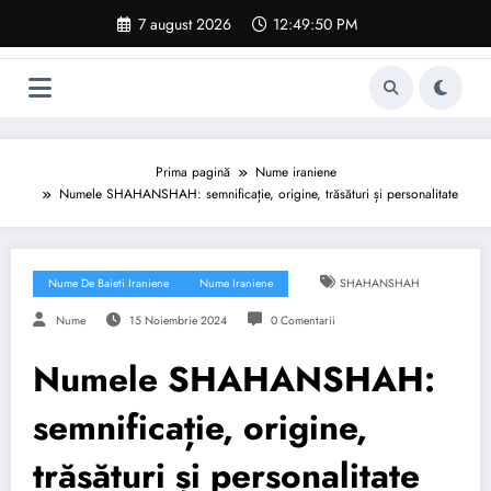
Sari
7 august 2026
12:49:51 PM
la
conținut
Prima pagină
Nume iraniene
Numele SHAHANSHAH: semnificație, origine, trăsături și personalitate
Nume De Baieti Iraniene
Nume Iraniene
SHAHANSHAH
Nume
15 Noiembrie 2024
0 Comentarii
Numele SHAHANSHAH:
semnificație, origine,
trăsături și personalitate