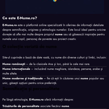
Ce este E-Nume.ro?
E-Nume.ro
este o platformă online specializată în oferirea de informații detaliate
despre semnificația, originea și etimologia numelor. Este locul ideal pentru oricine
dorește să afle mai multe despre propriul
nume
sau să găsească inspirație pentru
numele unui copil, personaj de poveste sau proiect creativ.
O colecție variată de nume
Site-ul cuprinde o bază de date vastă, cu nume din diverse culturi și limbi, inclusiv:
Nume românești
– de la clasicele Ana și Ion, până la cele mai rare.
Nume internaționale
– incluzând nume maghiare, islandeze, persane, arabe și
multe altele.
Nume moderne și tradiționale
– fie că ești în căutarea unui
nume
popular sau
unic, găsești opțiuni pentru orice preferință.
Semnificație și personalitate
Pe lângă etimologie,
E-Nume.ro
oferă informații despre:
Trăsăturile de personalitate
asociate fiecărui
nume
.