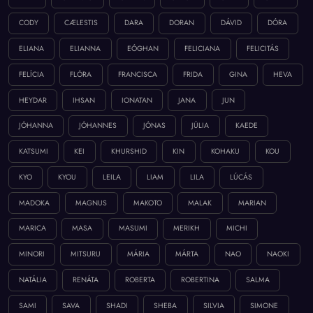
CODY
CÆLESTIS
DARA
DORAN
DÁVID
DÓRA
ELIANA
ELIANNA
EÓGHAN
FELICIANA
FELICITÁS
FELÍCIA
FLÓRA
FRANCISCA
FRIDA
GINA
HEVA
HEYDAR
IHSAN
IONATAN
JANA
JUN
JÓHANNA
JÓHANNES
JÓNAS
JÚLIA
KAEDE
KATSUMI
KEI
KHURSHID
KIN
KOHAKU
KOU
KYO
KYOU
LEILA
LIAM
LILA
LÚCÁS
MADOKA
MAGNUS
MAKOTO
MALAK
MARIAN
MARICA
MASA
MASUMI
MERIKH
MICHI
MINORI
MITSURU
MÁRIA
MÁRTA
NAO
NAOKI
NATÁLIA
RENÁTA
ROBERTA
ROBERTINA
SALMA
SAMI
SAVA
SHADI
SHEBA
SILVIA
SIMONE