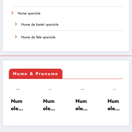
Nume spaniole
Nume de baieti spaniole
Nume de fete spaniole
Nume & Prenume
Num
Num
Num
Num
ele
ele
ele
ele
XSAY
URV
SRA
SOH
ARS
AKS
OSH
RAB:
A:
HA:
A:
semn