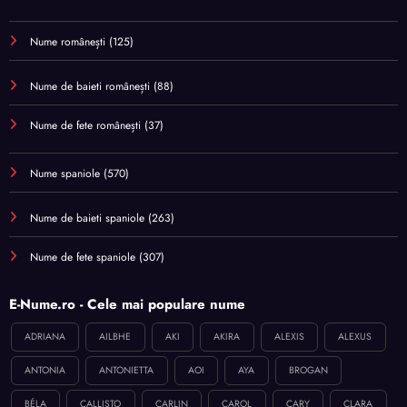
Nume românești
(125)
Nume de baieti românești
(88)
Nume de fete românești
(37)
Nume spaniole
(570)
Nume de baieti spaniole
(263)
Nume de fete spaniole
(307)
E-Nume.ro - Cele mai populare nume
ADRIANA
AILBHE
AKI
AKIRA
ALEXIS
ALEXUS
ANTONIA
ANTONIETTA
AOI
AYA
BROGAN
BÉLA
CALLISTO
CARLIN
CAROL
CARY
CLARA