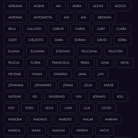
ADRIANA
AILBHE
AKI
AKIRA
ALEXIS
ALEXUS
ANTONIA
ANTONIETTA
AOI
AYA
BROGAN
BÉLA
CALLISTO
CARLIN
CAROL
CARY
CLARA
CODY
CÆLESTIS
DARA
DORAN
DÁVID
DÓRA
ELIANA
ELIANNA
EÓGHAN
FELICIANA
FELICITÁS
FELÍCIA
FLÓRA
FRANCISCA
FRIDA
GINA
HEVA
HEYDAR
IHSAN
IONATAN
JANA
JUN
JÓHANNA
JÓHANNES
JÓNAS
JÚLIA
KAEDE
KATSUMI
KEI
KHURSHID
KIN
KOHAKU
KOU
KYO
KYOU
LEILA
LIAM
LILA
LÚCÁS
MADOKA
MAGNUS
MAKOTO
MALAK
MARIAN
MARICA
MASA
MASUMI
MERIKH
MICHI