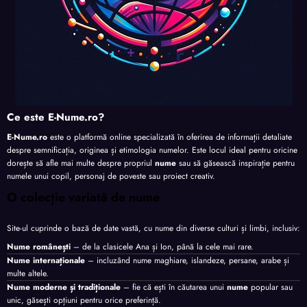
Ce este E-Nume.ro?
E-Nume.ro
este o platformă online specializată în oferirea de informații detaliate
despre semnificația, originea și etimologia numelor. Este locul ideal pentru oricine
dorește să afle mai multe despre propriul
nume
sau să găsească inspirație pentru
numele unui copil, personaj de poveste sau proiect creativ.
O colecție variată de nume
Site-ul cuprinde o bază de date vastă, cu nume din diverse culturi și limbi, inclusiv:
Nume românești
– de la clasicele Ana și Ion, până la cele mai rare.
Nume internaționale
– incluzând nume maghiare, islandeze, persane, arabe și
multe altele.
Nume moderne și tradiționale
– fie că ești în căutarea unui
nume
popular sau
unic, găsești opțiuni pentru orice preferință.