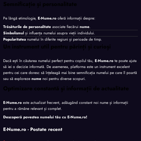
Semnificație și personalitate
Pe lângă etimologie,
E-Nume.ro
oferă informații despre:
Trăsăturile de personalitate
asociate fiecărui
nume
.
Simbolismul
și influența numelui asupra vieții individului.
Popularitatea
numelui în diferite regiuni și perioade de timp.
Un instrument util pentru părinți și curioși
Dacă ești în căutarea numelui perfect pentru copilul tău,
E-Nume.ro
te poate ajuta
să iei o decizie informată. De asemenea, platforma este un instrument excelent
pentru cei care doresc să înțeleagă mai bine semnificația numelui pe care îl poartă
sau să exploreze
nume
noi pentru diverse scopuri.
Optimizare constantă și informații de actualitate
E-Nume.ro
este actualizat frecvent, adăugând constant noi nume și informații
pentru a rămâne relevant și complet.
Descoperă povestea numelui tău cu
E-Nume.ro
!
E-Nume.ro - Postate recent