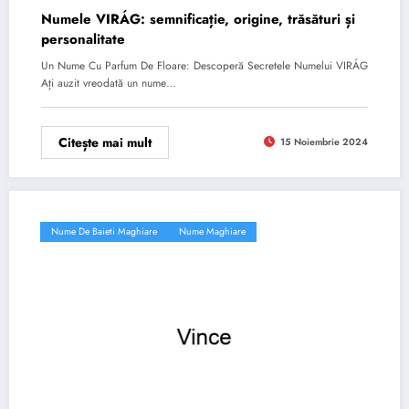
Numele VIRÁG: semnificație, origine, trăsături și
personalitate
Un Nume Cu Parfum De Floare: Descoperă Secretele Numelui VIRÁG
Ați auzit vreodată un nume…
Citește mai mult
15 Noiembrie 2024
Nume De Baieti Maghiare
Nume Maghiare