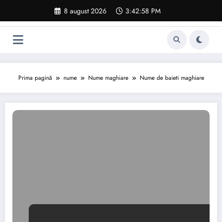
Sari
8 august 2026
3:42:59 PM
la
conținut
Prima pagină
nume
Nume maghiare
Nume de baieti maghiare