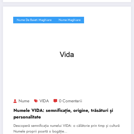
Nume De Baieti Maghiare
Nume Maghiare
Nume
VIDA
0 Comentarii
Numele VIDA: semnificație, origine, trăsături și
personalitate
Descoperă semnificația numelui VIDA: o călătorie prin timp și cultură
Numele proprii poartă o bogăție…