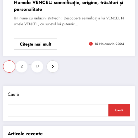
Numele VENCEL: semnificație, origine, trăsături și
personalitate
Un nume cu rădăcini străvechi: Descoperă semnificația lui VENCEL N
umele VENCEL, cu sunetul lui puternic…
Citește mai mult
15 Noiembrie 2024
Paginație
…
1
2
17
articole
Caută
Caută
Articole recente