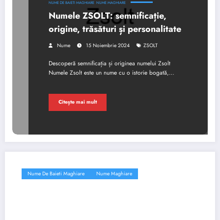
NUME DE BAIETI MAGHIARE
NUME MAGHIARE
Numele ZSOLT: semnificație,
origine, trăsături și personalitate
Nume
15 Noiembrie 2024
ZSOLT
Descoperă semnificația și originea numelui Zsolt
Numele Zsolt este un nume cu o istorie bogată,…
Citește mai mult
Nume De Baieti Maghiare
Nume Maghiare