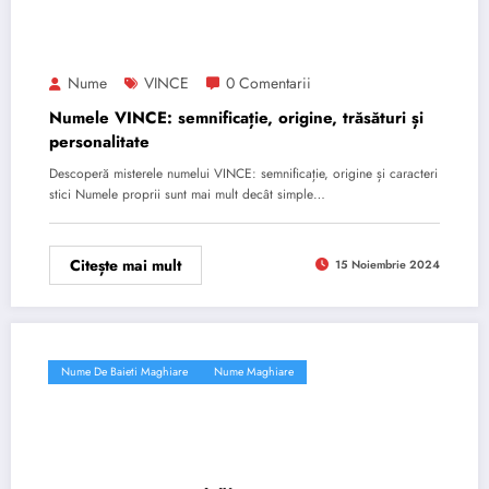
Nume
VINCE
0 Comentarii
Numele VINCE: semnificație, origine, trăsături și
personalitate
Descoperă misterele numelui VINCE: semnificație, origine și caracteri
stici Numele proprii sunt mai mult decât simple…
Citește mai mult
15 Noiembrie 2024
Nume De Baieti Maghiare
Nume Maghiare