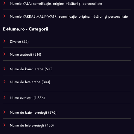
Numele YALA: semnificație, origine, trăsături și personalitate
Numele YAKRAB-MALIK-WATR: semnificație, origine, trăsături și personalitate
E-Nume.ro - Categorii
Diverse
(52)
Nume arabesti
(814)
Nume de baieti arabe
(510)
Nume de fete arabe
(303)
Nume evreiești
(1.356)
Nume de baieti evreiești
(876)
Nume de fete evreiești
(480)