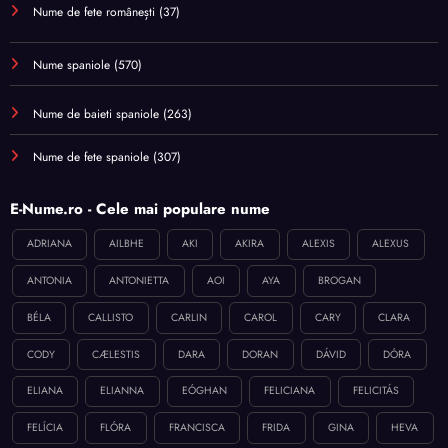
Nume de fete românești
(37)
Nume spaniole
(570)
Nume de baieti spaniole
(263)
Nume de fete spaniole
(307)
E-Nume.ro - Cele mai populare nume
ADRIANA
AILBHE
AKI
AKIRA
ALEXIS
ALEXUS
ANTONIA
ANTONIETTA
AOI
AYA
BROGAN
BÉLA
CALLISTO
CARLIN
CAROL
CARY
CLARA
CODY
CÆLESTIS
DARA
DORAN
DÁVID
DÓRA
ELIANA
ELIANNA
EÓGHAN
FELICIANA
FELICITÁS
FELÍCIA
FLÓRA
FRANCISCA
FRIDA
GINA
HEVA