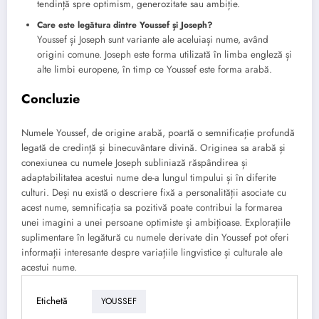
tendință spre optimism, generozitate sau ambiție.
Care este legătura dintre Youssef și Joseph?
Youssef și Joseph sunt variante ale aceluiași nume, având
origini comune. Joseph este forma utilizată în limba engleză și
alte limbi europene, în timp ce Youssef este forma arabă.
Concluzie
Numele Youssef, de origine arabă, poartă o semnificație profundă
legată de credință și binecuvântare divină. Originea sa arabă și
conexiunea cu numele Joseph subliniază răspândirea și
adaptabilitatea acestui nume de-a lungul timpului și în diferite
culturi. Deși nu există o descriere fixă a personalității asociate cu
acest nume, semnificația sa pozitivă poate contribui la formarea
unei imagini a unei persoane optimiste și ambițioase. Explorațiile
suplimentare în legătură cu numele derivate din Youssef pot oferi
informații interesante despre variațiile lingvistice și culturale ale
acestui nume.
Etichetă
YOUSSEF