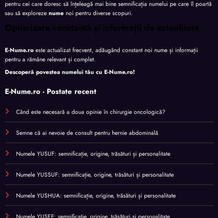
pentru cei care doresc să înțeleagă mai bine semnificația numelui pe care îl poartă
sau să exploreze
nume
noi pentru diverse scopuri.
Optimizare constantă și informații de actualitate
E-Nume.ro
este actualizat frecvent, adăugând constant noi nume și informații
pentru a rămâne relevant și complet.
Descoperă povestea numelui tău cu
E-Nume.ro
!
E-Nume.ro - Postate recent
Când este necesară a doua opinie în chirurgie oncologică?
Semne că ai nevoie de consult pentru hernie abdominală
Numele YUSUF: semnificație, origine, trăsături și personalitate
Numele YUSSUF: semnificație, origine, trăsături și personalitate
Numele YUSHUA: semnificație, origine, trăsături și personalitate
Numele YUSEF: semnificație, origine, trăsături și personalitate