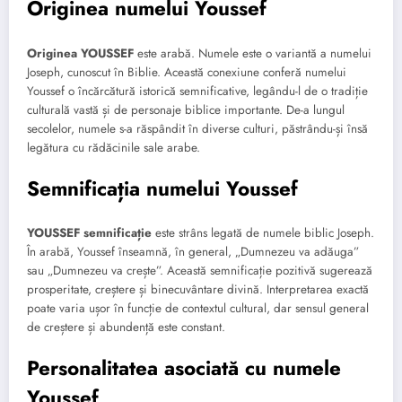
Originea numelui Youssef
Originea YOUSSEF
este arabă. Numele este o variantă a numelui
Joseph, cunoscut în Biblie. Această conexiune conferă numelui
Youssef o încărcătură istorică semnificative, legându-l de o tradiție
culturală vastă și de personaje biblice importante. De-a lungul
secolelor, numele s-a răspândit în diverse culturi, păstrându-și însă
legătura cu rădăcinile sale arabe.
Semnificația numelui Youssef
YOUSSEF semnificație
este strâns legată de numele biblic Joseph.
În arabă, Youssef înseamnă, în general, „Dumnezeu va adăuga”
sau „Dumnezeu va crește”. Această semnificație pozitivă sugerează
prosperitate, creștere și binecuvântare divină. Interpretarea exactă
poate varia ușor în funcție de contextul cultural, dar sensul general
de creștere și abundență este constant.
Personalitatea asociată cu numele
Youssef