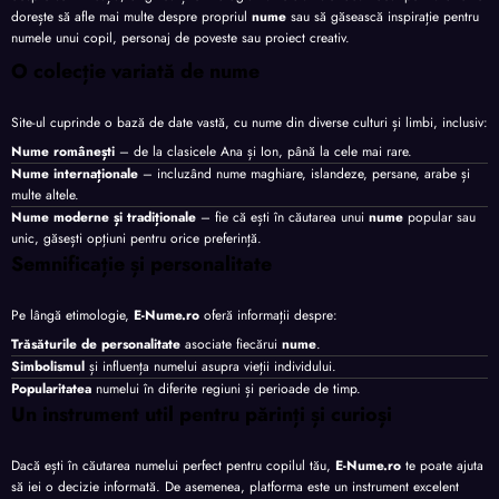
dorește să afle mai multe despre propriul
nume
sau să găsească inspirație pentru
numele unui copil, personaj de poveste sau proiect creativ.
O colecție variată de nume
Site-ul cuprinde o bază de date vastă, cu nume din diverse culturi și limbi, inclusiv:
Nume românești
– de la clasicele Ana și Ion, până la cele mai rare.
Nume internaționale
– incluzând nume maghiare, islandeze, persane, arabe și
multe altele.
Nume moderne și tradiționale
– fie că ești în căutarea unui
nume
popular sau
unic, găsești opțiuni pentru orice preferință.
Semnificație și personalitate
Pe lângă etimologie,
E-Nume.ro
oferă informații despre:
Trăsăturile de personalitate
asociate fiecărui
nume
.
Simbolismul
și influența numelui asupra vieții individului.
Popularitatea
numelui în diferite regiuni și perioade de timp.
Un instrument util pentru părinți și curioși
Dacă ești în căutarea numelui perfect pentru copilul tău,
E-Nume.ro
te poate ajuta
să iei o decizie informată. De asemenea, platforma este un instrument excelent