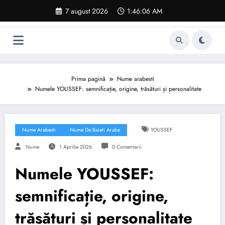
Sari
7 august 2026
1:46:07 AM
la
conținut
Prima pagină
Nume arabesti
Numele YOUSSEF: semnificație, origine, trăsături și personalitate
Nume Arabesti
Nume De Baieti Arabe
YOUSSEF
Nume
1 Aprilie 2026
0 Comentarii
Numele YOUSSEF:
semnificație, origine,
trăsături și personalitate