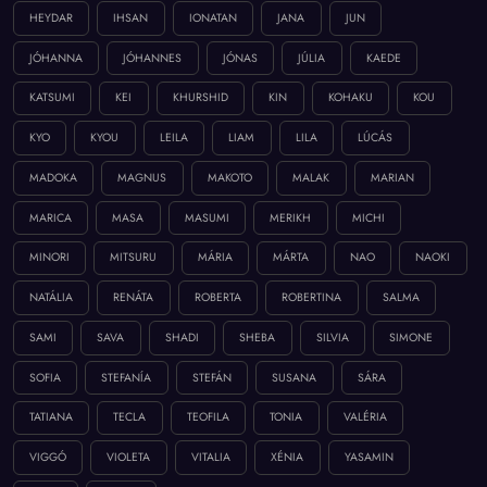
HEYDAR
IHSAN
IONATAN
JANA
JUN
JÓHANNA
JÓHANNES
JÓNAS
JÚLIA
KAEDE
KATSUMI
KEI
KHURSHID
KIN
KOHAKU
KOU
KYO
KYOU
LEILA
LIAM
LILA
LÚCÁS
MADOKA
MAGNUS
MAKOTO
MALAK
MARIAN
MARICA
MASA
MASUMI
MERIKH
MICHI
MINORI
MITSURU
MÁRIA
MÁRTA
NAO
NAOKI
NATÁLIA
RENÁTA
ROBERTA
ROBERTINA
SALMA
SAMI
SAVA
SHADI
SHEBA
SILVIA
SIMONE
SOFIA
STEFANÍA
STEFÁN
SUSANA
SÁRA
TATIANA
TECLA
TEOFILA
TONIA
VALÉRIA
VIGGÓ
VIOLETA
VITALIA
XÉNIA
YASAMIN