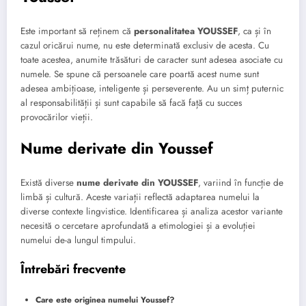
Este important să reținem că
personalitatea YOUSSEF
, ca și în
cazul oricărui nume, nu este determinată exclusiv de acesta. Cu
toate acestea, anumite trăsături de caracter sunt adesea asociate cu
numele. Se spune că persoanele care poartă acest nume sunt
adesea ambițioase, inteligente și perseverente. Au un simț puternic
al responsabilității și sunt capabile să facă față cu succes
provocărilor vieții.
Nume derivate din Youssef
Există diverse
nume derivate din YOUSSEF
, variind în funcție de
limbă și cultură. Aceste variații reflectă adaptarea numelui la
diverse contexte lingvistice. Identificarea și analiza acestor variante
necesită o cercetare aprofundată a etimologiei și a evoluției
numelui de-a lungul timpului.
Întrebări frecvente
Care este originea numelui Youssef?