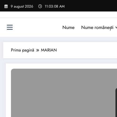
Sari
9 august 2026
11:03:09 AM
la
conținut
Nume
Nume românești
Prima pagină
MARIAN