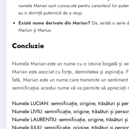
numele Marian sunt cunoscute pentru caracterul lor putern
au o dorință puternică de a reuși.
Există nume derivate din Marian?
Da, există o serie 
Marion și Marius.
Concluzie
Numele Marian este un nume cu o istorie bogată și sem
Marian este asociat cu forța, demnitatea și aspirația. Fi
fată, Marian este un nume care transmite un sentiment de
semnificației acestui nume vă va permite să apreciați m
Numele LUCIAN: semnificație, origine, trăsături și per
Numele LIVIU: semnificație, origine, trăsături și person
Numele LAURENTIU: semnificație, origine, trăsături și 
Numele IULIU: semnificație, origine, trăsături și person