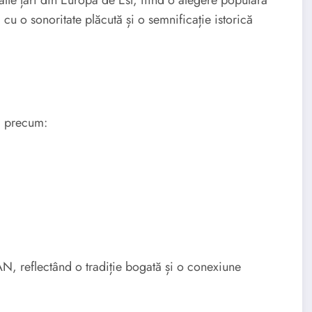
te țări din Europa de Est, fiind o alegere populară
 cu o sonoritate plăcută și o semnificație istorică
, precum:
 reflectând o tradiție bogată și o conexiune