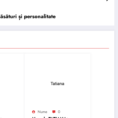
sături și personalitate
Nume
0