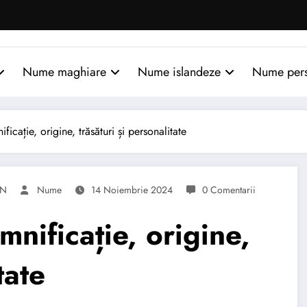
Nume maghiare
Nume islandeze
Nume per
ație, origine, trăsături și personalitate
AN
Nume
14 Noiembrie 2024
0 Comentarii
ificație, origine,
tate