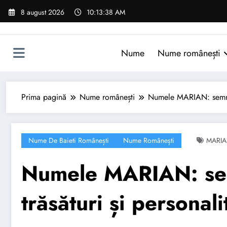
Sari
8 august 2026
10:13:39 AM
la
conținut
Nume
Nume românești
Prima pagină
Nume românești
Numele MARIAN: semnific
Nume De Baieti Românești
Nume Românești
MARI
Numele MARIAN: semn
trăsături și personali