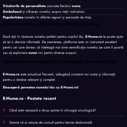
Trăsăturile de personalitate
asociate fiecărui
nume
.
Simbolismul
și influența numelui asupra vieții individului.
Popularitatea
numelui în diferite regiuni și perioade de timp.
Un instrument util pentru părinți și curioși
Dacă ești în căutarea numelui perfect pentru copilul tău,
E-Nume.ro
te poate ajuta
să iei o decizie informată. De asemenea, platforma este un instrument excelent
pentru cei care doresc să înțeleagă mai bine semnificația numelui pe care îl poartă
sau să exploreze
nume
noi pentru diverse scopuri.
Optimizare constantă și informații de actualitate
E-Nume.ro
este actualizat frecvent, adăugând constant noi nume și informații
pentru a rămâne relevant și complet.
Descoperă povestea numelui tău cu
E-Nume.ro
!
E-Nume.ro - Postate recent
Când este necesară a doua opinie în chirurgie oncologică?
Semne că ai nevoie de consult pentru hernie abdominală