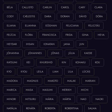
BÉLA
CALLISTO
CARLIN
CAROL
CARY
CLARA
CODY
CÆLESTIS
DARA
DORAN
DÁVID
DÓRA
ELIANA
ELIANNA
EÓGHAN
FELICIANA
FELICITÁS
FELÍCIA
FLÓRA
FRANCISCA
FRIDA
GINA
HEVA
HEYDAR
IHSAN
IONATAN
JANA
JUN
JÓHANNA
JÓHANNES
JÓNAS
JÚLIA
KAEDE
KATSUMI
KEI
KHURSHID
KIN
KOHAKU
KOU
KYO
KYOU
LEILA
LIAM
LILA
LÚCÁS
MADOKA
MAGNUS
MAKOTO
MALAK
MARIAN
MARICA
MASA
MASUMI
MERIKH
MICHI
MINORI
MITSURU
MÁRIA
MÁRTA
NAO
NAOKI
NATÁLIA
RENÁTA
ROBERTA
ROBERTINA
SALMA