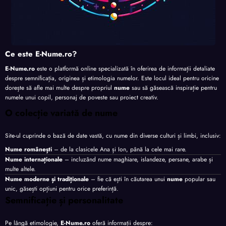
Ce este E-Nume.ro?
E-Nume.ro
este o platformă online specializată în oferirea de informații detaliate
despre semnificația, originea și etimologia numelor. Este locul ideal pentru oricine
dorește să afle mai multe despre propriul
nume
sau să găsească inspirație pentru
numele unui copil, personaj de poveste sau proiect creativ.
O colecție variată de nume
Site-ul cuprinde o bază de date vastă, cu nume din diverse culturi și limbi, inclusiv:
Nume românești
– de la clasicele Ana și Ion, până la cele mai rare.
Nume internaționale
– incluzând nume maghiare, islandeze, persane, arabe și
multe altele.
Nume moderne și tradiționale
– fie că ești în căutarea unui
nume
popular sau
unic, găsești opțiuni pentru orice preferință.
Semnificație și personalitate
Pe lângă etimologie,
E-Nume.ro
oferă informații despre: