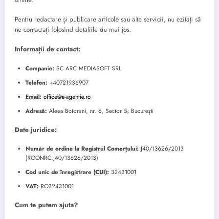
Pentru redactare și publicare articole sau alte servicii, nu ezitați să
ne contactați folosind detaliile de mai jos.
Informații de contact:
Companie:
SC ARC MEDIASOFT SRL
Telefon:
+40721936907
Email:
office@e-agentie.ro
Adresă:
Aleea Botorani, nr. 6, Sector 5, București
Date juridice:
Număr de ordine la Registrul Comerțului:
J40/13626/2013
(ROONRC.J40/13626/2013)
Cod unic de înregistrare (CUI):
32431001
VAT:
RO32431001
Cum te putem ajuta?