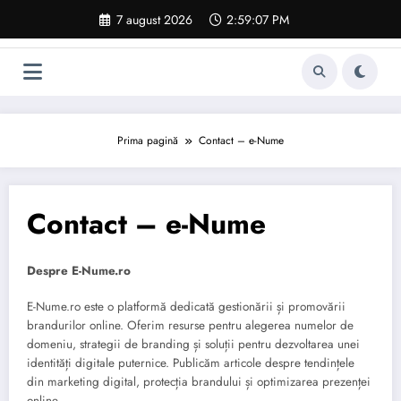
Sari
7 august 2026
2:59:07 PM
la
conținut
Prima pagină
Contact – e-Nume
Contact – e-Nume
Despre E-Nume.ro
E-Nume.ro este o platformă dedicată gestionării și promovării
brandurilor online. Oferim resurse pentru alegerea numelor de
domeniu, strategii de branding și soluții pentru dezvoltarea unei
identități digitale puternice. Publicăm articole despre tendințele
din marketing digital, protecția brandului și optimizarea prezenței
online.