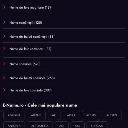
Nume de fete maghiare
(139)
Nume românești
(125)
Nume de baieti românești
(88)
Nume de fete românești
(37)
Nume spaniole
(570)
Nume de baieti spaniole
(263)
Nume de fete spaniole
(307)
E-Nume.ro - Cele mai populare nume
ADRIANA
AILBHE
AKI
AKIRA
ALEXIS
ALEXUS
ANTONIA
ANTONIETTA
AOI
AYA
BROGAN