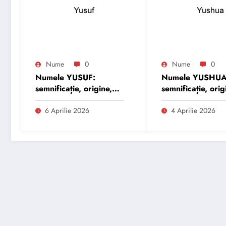
Nume
0
Nume
0
Numele YUSUF:
Numele YUSHUA
semnificație, origine,
semnificație, orig
trăsături și
trăsături și
personalitate
personalitate
6 Aprilie 2026
4 Aprilie 2026