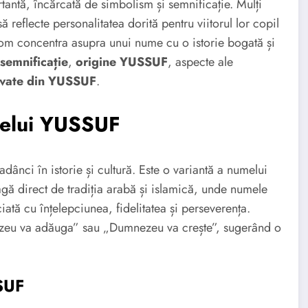
antă, încărcată de simbolism și semnificație. Mulți
reflecte personalitatea dorită pentru viitorul lor copil
 vom concentra asupra unui nume cu o istorie bogată și
emnificație
,
origine YUSSUF
, aspecte ale
vate din YUSSUF
.
melui YUSSUF
ânci în istorie și cultură. Este o variantă a numelui
gă direct de tradiția arabă și islamică, unde numele
ată cu înțelepciunea, fidelitatea și perseverența.
eu va adăuga” sau „Dumnezeu va crește”, sugerând o
SUF