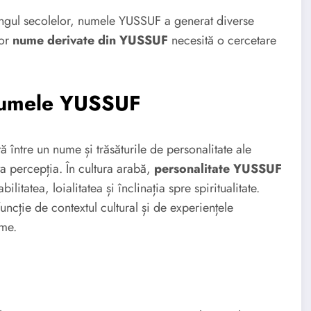
 lungul secolelor, numele YUSSUF a generat diverse
ror
nume derivate din YUSSUF
necesită o cercetare
 Numele YUSSUF
tă între un nume și trăsăturile de personalitate ale
ța percepția. În cultura arabă,
personalitate YUSSUF
itatea, loialitatea și înclinația spre spiritualitate.
funcție de contextul cultural și de experiențele
ume.