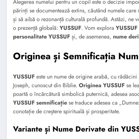
Alegerea numelui pentru un copil este o decizie import
părinți se documentează extins, căutând numele care să 
și să aibă o rezonanță culturală profundă. Astăzi, ne
o prezență globală:
YUSSUF
. Vom explora
YUSSUF s
personalitate YUSSUF
și, de asemenea,
nume deri
Originea și Semnificația Nu
YUSSUF
este un nume de origine arabă, cu rădăcini ad
Joseph, cunoscut din Biblie.
Originea YUSSUF
se lea
poartă o încărcătură simbolică puternică, adesea asoci
YUSSUF semnificație
se traduce adesea ca „Dumnez
conotație de creștere spirituală și prosperitate.
Variante și Nume Derivate din YUS