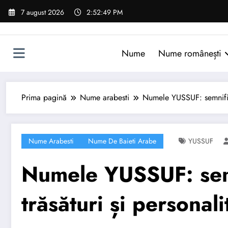
Sari
7 august 2026
2:52:50 PM
la
conținut
Nume
Nume românești
Prima pagină
Nume arabesti
Numele YUSSUF: semnificaț
Nume Arabesti
Nume De Baieti Arabe
YUSSUF
Numele YUSSUF: semn
trăsături și personali