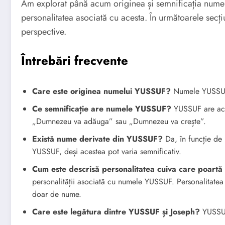
Am explorat până acum originea și semnificația nume
personalitatea asociată cu acesta. În următoarele secți
perspective.
Întrebări frecvente
Care este originea numelui YUSSUF?
Numele YUSSUF 
Ce semnificație are numele YUSSUF?
YUSSUF are acee
„Dumnezeu va adăuga” sau „Dumnezeu va crește”.
Există nume derivate din YUSSUF?
Da, în funcție de l
YUSSUF, deși acestea pot varia semnificativ.
Cum este descrisă personalitatea cuiva care poar
personalității asociată cu numele YUSSUF. Personalitatea e
doar de nume.
Care este legătura dintre YUSSUF și Joseph?
YUSSUF 