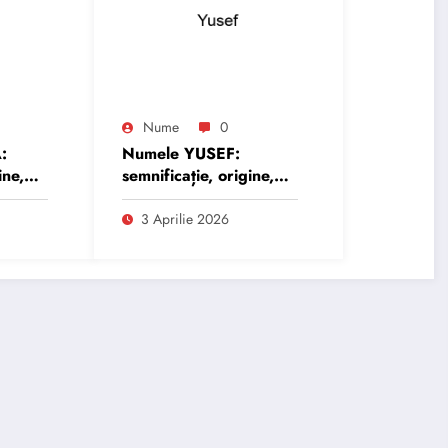
Nume
0
:
Numele YUSEF:
ine,
semnificație, origine,
trăsături și
personalitate
3 Aprilie 2026