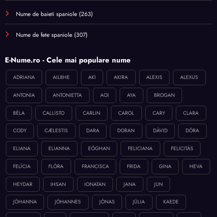
Nume de baieti spaniole
(263)
Nume de fete spaniole
(307)
E-Nume.ro - Cele mai populare nume
ADRIANA
AILBHE
AKI
AKIRA
ALEXIS
ALEXUS
ANTONIA
ANTONIETTA
AOI
AYA
BROGAN
BÉLA
CALLISTO
CARLIN
CAROL
CARY
CLARA
CODY
CÆLESTIS
DARA
DORAN
DÁVID
DÓRA
ELIANA
ELIANNA
EÓGHAN
FELICIANA
FELICITÁS
FELÍCIA
FLÓRA
FRANCISCA
FRIDA
GINA
HEVA
HEYDAR
IHSAN
IONATAN
JANA
JUN
JÓHANNA
JÓHANNES
JÓNAS
JÚLIA
KAEDE