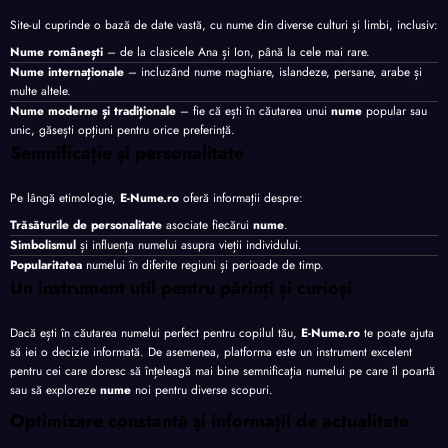
Site-ul cuprinde o bază de date vastă, cu nume din diverse culturi și limbi, inclusiv:
Nume românești
– de la clasicele Ana și Ion, până la cele mai rare.
Nume internaționale
– incluzând nume maghiare, islandeze, persane, arabe și
multe altele.
Nume moderne și tradiționale
– fie că ești în căutarea unui
nume
popular sau
unic, găsești opțiuni pentru orice preferință.
Semnificație și personalitate
Pe lângă etimologie,
E-Nume.ro
oferă informații despre:
Trăsăturile de personalitate
asociate fiecărui
nume
.
Simbolismul
și influența numelui asupra vieții individului.
Popularitatea
numelui în diferite regiuni și perioade de timp.
Un instrument util pentru părinți și curioși
Dacă ești în căutarea numelui perfect pentru copilul tău,
E-Nume.ro
te poate ajuta
să iei o decizie informată. De asemenea, platforma este un instrument excelent
pentru cei care doresc să înțeleagă mai bine semnificația numelui pe care îl poartă
sau să exploreze
nume
noi pentru diverse scopuri.
Optimizare constantă și informații de actualitate