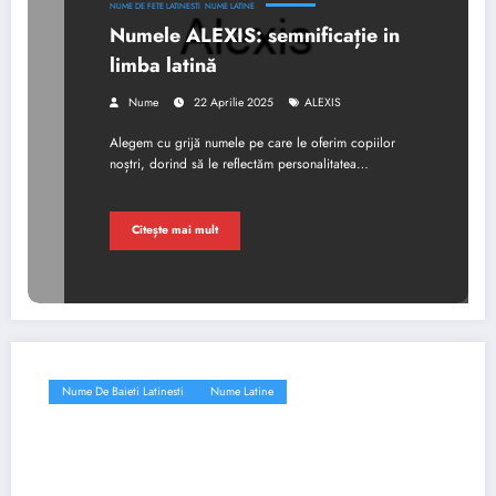
NUME DE FETE LATINESTI
NUME LATINE
Numele ALEXIS: semnificație in
limba latină
Nume
22 Aprilie 2025
ALEXIS
Alegem cu grijă numele pe care le oferim copiilor
noștri, dorind să le reflectăm personalitatea…
Citește mai mult
Nume De Baieti Latinesti
Nume Latine