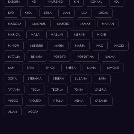
KATSUMI
KEI
KHURSHID
KIN
KOHAKU
KOU
KYO
KYOU
LEILA
LIAM
LILA
LÚCÁS
MADOKA
MAGNUS
MAKOTO
MALAK
MARIAN
MARICA
MASA
MASUMI
MERIKH
MICHI
MINORI
MITSURU
MÁRIA
MÁRTA
NAO
NAOKI
NATÁLIA
RENÁTA
ROBERTA
ROBERTINA
SALMA
SAMI
SAVA
SHADI
SHEBA
SILVIA
SIMONE
SOFIA
STEFANÍA
STEFÁN
SUSANA
SÁRA
TATIANA
TECLA
TEOFILA
TONIA
VALÉRIA
VIGGÓ
VIOLETA
VITALIA
XÉNIA
YASAMIN
ÁDÁM
ÁGOTA