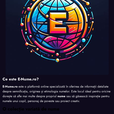
Ce este E-Nume.ro?
E-Nume.ro
este o platformă online specializată în oferirea de informații detaliate
despre semnificația, originea și etimologia numelor. Este locul ideal pentru oricine
dorește să afle mai multe despre propriul
nume
sau să găsească inspirație pentru
numele unui copil, personaj de poveste sau proiect creativ.
O colecție variată de nume