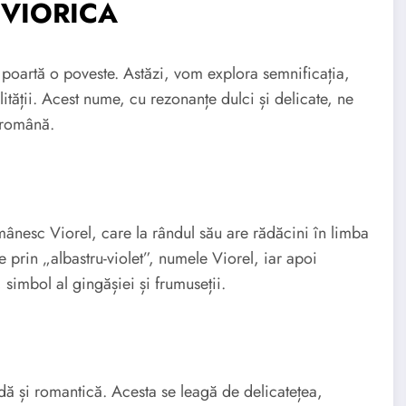
i VIORICA
 poartă o poveste. Astăzi, vom explora semnificația,
ății. Acest nume, cu rezonanțe dulci și delicate, ne
a română.
nesc Viorel, care la rândul său are rădăcini în limba
e prin „albastru-violet”, numele Viorel, iar apoi
simbol al gingășiei și frumuseții.
ă și romantică. Acesta se leagă de delicatețea,