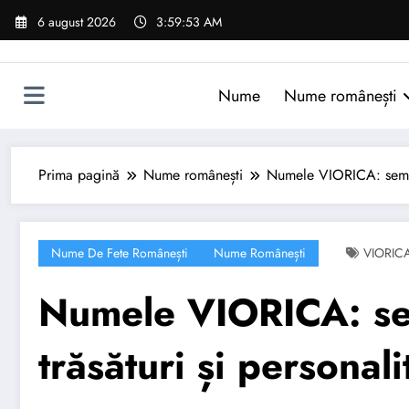
Sari
6 august 2026
3:59:54 AM
la
conținut
Nume
Nume românești
Prima pagină
Nume românești
Numele VIORICA: semnifi
Nume De Fete Românești
Nume Românești
VIORIC
Numele VIORICA: sem
trăsături și personali