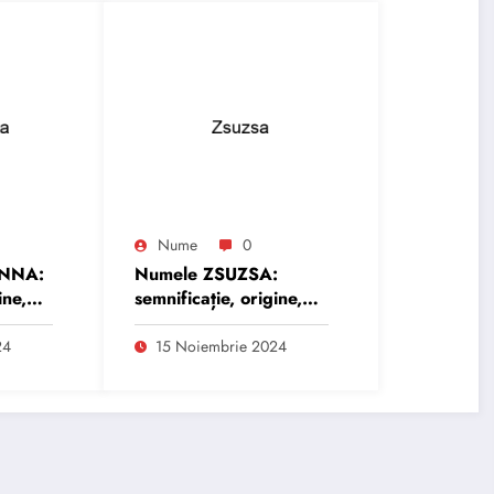
Nume
0
ANNA:
Numele ZSUZSA:
ine,
semnificație, origine,
trăsături și
personalitate
24
15 Noiembrie 2024