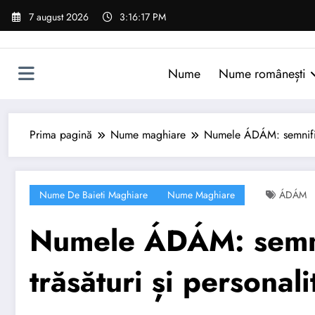
Sari
7 august 2026
3:16:18 PM
la
conținut
Nume
Nume românești
Prima pagină
Nume maghiare
Numele ÁDÁM: semnificaț
Nume De Baieti Maghiare
Nume Maghiare
ÁDÁM
Numele ÁDÁM: semnif
trăsături și personali