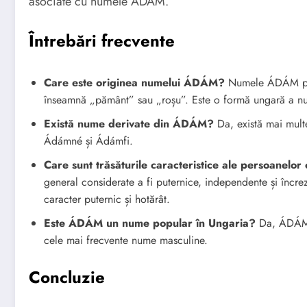
asociate cu numele ÁDÁM.
Întrebări frecvente
Care este originea numelui ÁDÁM?
Numele ÁDÁM prov
înseamnă „pământ” sau „roșu”. Este o formă ungară a num
Există nume derivate din ÁDÁM?
Da, există mai mul
Ádámné și Ádámfi.
Care sunt trăsăturile caracteristice ale persoanel
general considerate a fi puternice, independente și încrez
caracter puternic și hotărât.
Este ÁDÁM un nume popular în Ungaria?
Da, ÁDÁM e
cele mai frecvente nume masculine.
Concluzie