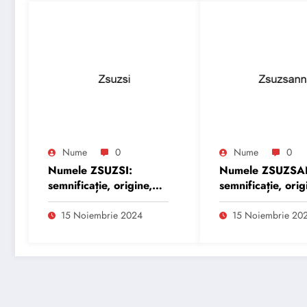
Nume
0
Nume
0
Numele ZSUZSI:
Numele ZSUZS
semnificație, origine,
semnificație, orig
trăsături și
trăsături și
personalitate
personalitate
15 Noiembrie 2024
15 Noiembrie 20