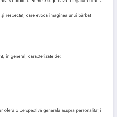
inea sa biblică. Numele sugerează o legătură strânsă
 și respectat, care evocă imaginea unui bărbat
 în general, caracterizate de:
 dar oferă o perspectivă generală asupra personalității