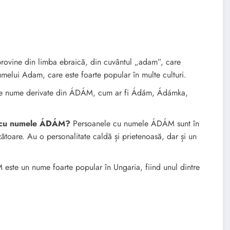
ine din limba ebraică, din cuvântul „adam”, care
elui Adam, care este foarte popular în multe culturi.
te nume derivate din ÁDÁM, cum ar fi Ádám, Ádámka,
or cu numele ÁDÁM?
Persoanele cu numele ÁDÁM sunt în
ătoare. Au o personalitate caldă și prietenoasă, dar și un
ste un nume foarte popular în Ungaria, fiind unul dintre