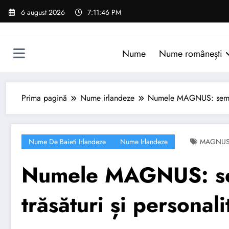
Sari
6 august 2026
7:11:47 PM
la
conținut
Nume
Nume românești
Prima pagină
Nume irlandeze
Numele MAGNUS: semnific
Nume De Baieti Irlandeze
Nume Irlandeze
MAGNU
Numele MAGNUS: semn
trăsături și personali