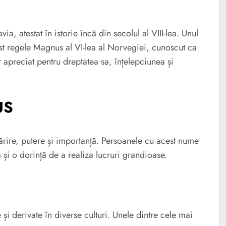
 atestat în istorie încă din secolul al VIII-lea. Unul
ost regele Magnus al VI-lea al Norvegiei, cunoscut ca
preciat pentru dreptatea sa, înțelepciunea și
US
rire, putere și importanță. Persoanele cu acest nume
ă și o dorință de a realiza lucruri grandioase.
derivate în diverse culturi. Unele dintre cele mai