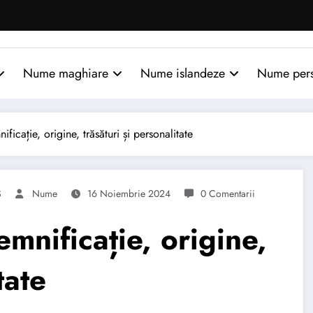
Nume maghiare
Nume islandeze
Nume per
ație, origine, trăsături și personalitate
S
Nume
16 Noiembrie 2024
0 Comentarii
ificație, origine,
tate