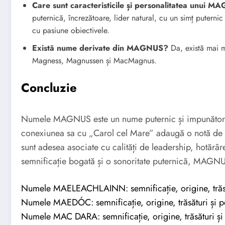
Care sunt caracteristicile și personalitatea unui 
puternică, încrezătoare, lider natural, cu un simț puternic 
cu pasiune obiectivele.
Există nume derivate din MAGNUS?
Da, există mai 
Magness, Magnussen și MacMagnus.
Concluzie
Numele MAGNUS este un nume puternic și impunător c
conexiunea sa cu „Carol cel Mare” adaugă o notă de i
sunt adesea asociate cu calități de leadership, hotărâr
semnificație bogată și o sonoritate puternică, MAGNUS
Numele MAELEACHLAINN: semnificație, origine, trăsăt
Numele MAEDÓC: semnificație, origine, trăsături și pe
Numele MAC DARA: semnificație, origine, trăsături și 