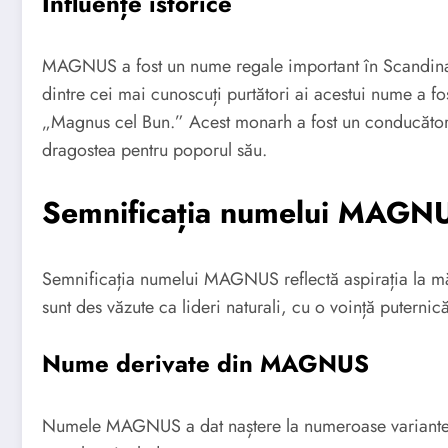
Influențe istorice
MAGNUS a fost un nume regale important în Scandinavia,
dintre cei mai cunoscuți purtători ai acestui nume a f
„Magnus cel Bun.” Acest monarh a fost un conducător a
dragostea pentru poporul său.
Semnificația numelui MAGN
Semnificația numelui MAGNUS reflectă aspirația la mă
sunt des văzute ca lideri naturali, cu o voință puternic
Nume derivate din MAGNUS
Numele MAGNUS a dat naștere la numeroase variante și 