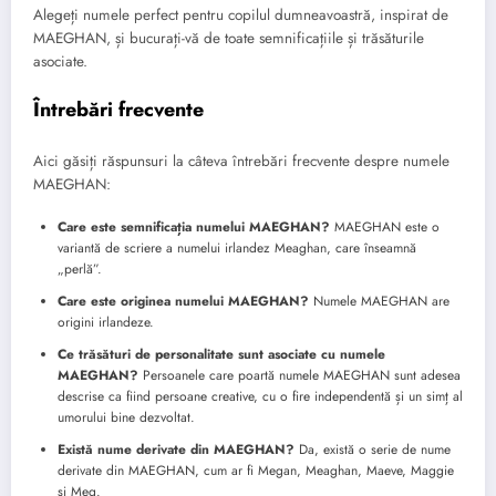
Alegeți numele perfect pentru copilul dumneavoastră, inspirat de
MAEGHAN, și bucurați-vă de toate semnificațiile și trăsăturile
asociate.
Întrebări frecvente
Aici găsiți răspunsuri la câteva întrebări frecvente despre numele
MAEGHAN:
Care este semnificația numelui MAEGHAN?
MAEGHAN este o
variantă de scriere a numelui irlandez Meaghan, care înseamnă
„perlă”.
Care este originea numelui MAEGHAN?
Numele MAEGHAN are
origini irlandeze.
Ce trăsături de personalitate sunt asociate cu numele
MAEGHAN?
Persoanele care poartă numele MAEGHAN sunt adesea
descrise ca fiind persoane creative, cu o fire independentă și un simț al
umorului bine dezvoltat.
Există nume derivate din MAEGHAN?
Da, există o serie de nume
derivate din MAEGHAN, cum ar fi Megan, Meaghan, Maeve, Maggie
și Meg.