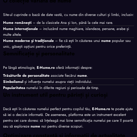
O colecție variată de nume
Site-ul cuprinde o bază de date vastă, cu nume din diverse culturi și limbi, inclusiv:
Nume românești
– de la clasicele Ana și Ion, până la cele mai rare.
Nume internaționale
– incluzând nume maghiare, islandeze, persane, arabe și
multe altele.
Nume moderne și tradiționale
– fie că ești în căutarea unui
nume
popular sau
unic, găsești opțiuni pentru orice preferință.
Semnificație și personalitate
Pe lângă etimologie,
E-Nume.ro
oferă informații despre:
Trăsăturile de personalitate
asociate fiecărui
nume
.
Simbolismul
și influența numelui asupra vieții individului.
Popularitatea
numelui în diferite regiuni și perioade de timp.
Un instrument util pentru părinți și curioși
Dacă ești în căutarea numelui perfect pentru copilul tău,
E-Nume.ro
te poate ajuta
să iei o decizie informată. De asemenea, platforma este un instrument excelent
pentru cei care doresc să înțeleagă mai bine semnificația numelui pe care îl poartă
sau să exploreze
nume
noi pentru diverse scopuri.
Optimizare constantă și informații de actualitate