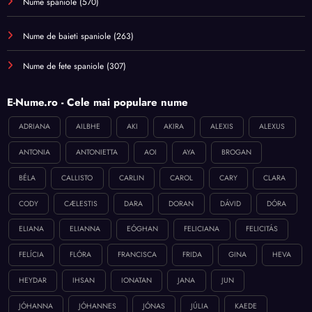
Nume spaniole
(570)
Nume de baieti spaniole
(263)
Nume de fete spaniole
(307)
E-Nume.ro - Cele mai populare nume
ADRIANA
AILBHE
AKI
AKIRA
ALEXIS
ALEXUS
ANTONIA
ANTONIETTA
AOI
AYA
BROGAN
BÉLA
CALLISTO
CARLIN
CAROL
CARY
CLARA
CODY
CÆLESTIS
DARA
DORAN
DÁVID
DÓRA
ELIANA
ELIANNA
EÓGHAN
FELICIANA
FELICITÁS
FELÍCIA
FLÓRA
FRANCISCA
FRIDA
GINA
HEVA
HEYDAR
IHSAN
IONATAN
JANA
JUN
JÓHANNA
JÓHANNES
JÓNAS
JÚLIA
KAEDE