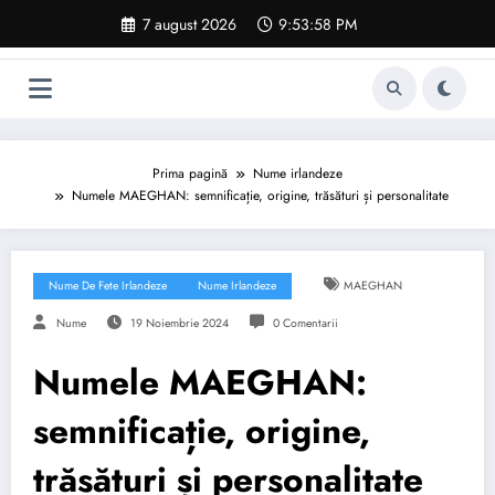
Sari
7 august 2026
9:53:59 PM
la
conținut
Prima pagină
Nume irlandeze
Numele MAEGHAN: semnificație, origine, trăsături și personalitate
Nume De Fete Irlandeze
Nume Irlandeze
MAEGHAN
Nume
19 Noiembrie 2024
0 Comentarii
Numele MAEGHAN:
semnificație, origine,
trăsături și personalitate