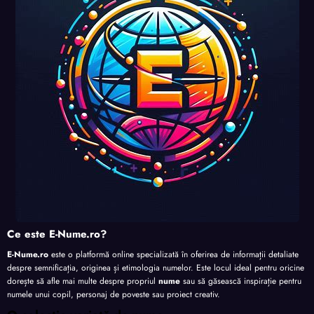
perso
perso
perso
nalita
nalita
nalita
nalita
te
te
te
te
Ce este E-Nume.ro?
E-Nume.ro
este o platformă online specializată în oferirea de informații detaliate
despre semnificația, originea și etimologia numelor. Este locul ideal pentru oricine
dorește să afle mai multe despre propriul
nume
sau să găsească inspirație pentru
numele unui copil, personaj de poveste sau proiect creativ.