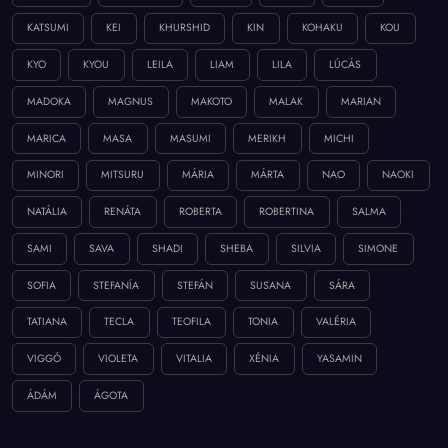
KATSUMI
KEI
KHURSHID
KIN
KOHAKU
KOU
KYO
KYOU
LEILA
LIAM
LILA
LÚCÁS
MADOKA
MAGNUS
MAKOTO
MALAK
MARIAN
MARICA
MASA
MASUMI
MERIKH
MICHI
MINORI
MITSURU
MÁRIA
MÁRTA
NAO
NAOKI
NATÁLIA
RENÁTA
ROBERTA
ROBERTINA
SALMA
SAMI
SAVA
SHADI
SHEBA
SILVIA
SIMONE
SOFIA
STEFANÍA
STEFÁN
SUSANA
SÁRA
TATIANA
TECLA
TEOFILA
TONIA
VALÉRIA
VIGGÓ
VIOLETA
VITALIA
XÉNIA
YASAMIN
ÁDÁM
ÁGOTA