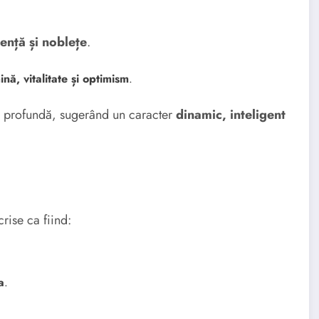
gență și noblețe
.
ină, vitalitate și optimism
.
că profundă, sugerând un caracter
dinamic, inteligent
rise ca fiind:
a
.