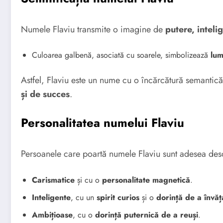
Numele Flaviu transmite o imagine de
putere, inteli
Culoarea galbenă, asociată cu soarele, simbolizează
lum
Astfel, Flaviu este un nume cu o încărcătură semanti
și de succes
.
Personalitatea numelui Flaviu
Persoanele care poartă numele Flaviu sunt adesea desc
Carismatice
și cu o
personalitate magnetică
.
Inteligente
, cu un
spirit curios
și o
dorință de a învăț
Ambițioase
, cu o
dorință puternică de a reuși
.