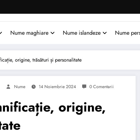
Nume maghiare
Nume islandeze
Nume per
ație, origine, trăsături și personalitate
U
Nume
14 Noiembrie 2024
0 Comentarii
ficație, origine,
tate