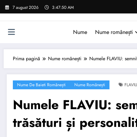
Sari
7 august 2026
3:47:51 AM
la
conținut
Nume
Nume românești
Prima pagină
Nume românești
Numele FLAVIU: semnific
Nume De Baieti Românești
Nume Românești
FLAVI
Numele FLAVIU: semni
trăsături și personali