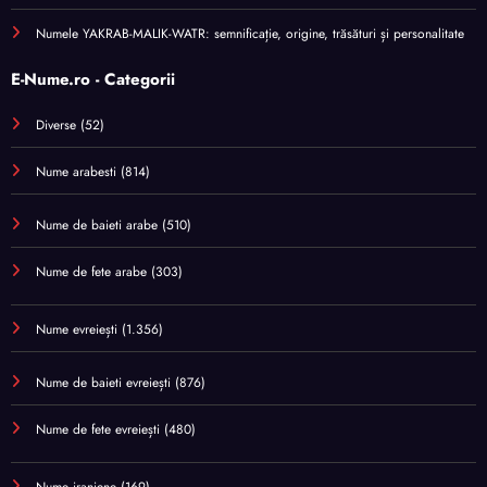
Numele YAKRAB-MALIK-WATR: semnificație, origine, trăsături și personalitate
E-Nume.ro - Categorii
Diverse
(52)
Nume arabesti
(814)
Nume de baieti arabe
(510)
Nume de fete arabe
(303)
Nume evreiești
(1.356)
Nume de baieti evreiești
(876)
Nume de fete evreiești
(480)