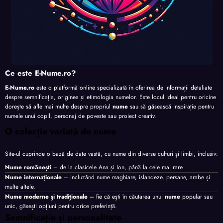
Ce este E-Nume.ro?
E-Nume.ro
este o platformă online specializată în oferirea de informații detaliate
despre semnificația, originea și etimologia numelor. Este locul ideal pentru oricine
dorește să afle mai multe despre propriul
nume
sau să găsească inspirație pentru
numele unui copil, personaj de poveste sau proiect creativ.
O colecție variată de nume
Site-ul cuprinde o bază de date vastă, cu nume din diverse culturi și limbi, inclusiv:
Nume românești
– de la clasicele Ana și Ion, până la cele mai rare.
Nume internaționale
– incluzând nume maghiare, islandeze, persane, arabe și
multe altele.
Nume moderne și tradiționale
– fie că ești în căutarea unui
nume
popular sau
unic, găsești opțiuni pentru orice preferință.
Semnificație și personalitate