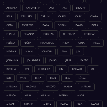
ANTONIA
ANTONIETTA
AOI
AYA
BROGAN
BÉLA
CALLISTO
CARLIN
CAROL
CARY
CLARA
CODY
CÆLESTIS
DARA
DORAN
DÁVID
DÓRA
ELIANA
ELIANNA
EÓGHAN
FELICIANA
FELICITÁS
FELÍCIA
FLÓRA
FRANCISCA
FRIDA
GINA
HEVA
HEYDAR
IHSAN
IONATAN
JANA
JUN
JÓHANNA
JÓHANNES
JÓNAS
JÚLIA
KAEDE
KATSUMI
KEI
KHURSHID
KIN
KOHAKU
KOU
KYO
KYOU
LEILA
LIAM
LILA
LÚCÁS
MADOKA
MAGNUS
MAKOTO
MALAK
MARIAN
MARICA
MASA
MASUMI
MERIKH
MICHI
MINORI
MITSURU
MÁRIA
MÁRTA
NAO
NAOKI