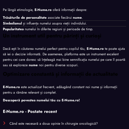
Pe lângă etimologie,
E-Nume.ro
oferă informații despre:
Trăsăturile de personalitate
asociate fiecărui
nume
.
Simbolismul
și influența numelui asupra vieții individului.
Popularitatea
numelui în diferite regiuni și perioade de timp.
Un instrument util pentru părinți și curioși
Dacă ești în căutarea numelui perfect pentru copilul tău,
E-Nume.ro
te poate ajuta
să iei o decizie informată. De asemenea, platforma este un instrument excelent
pentru cei care doresc să înțeleagă mai bine semnificația numelui pe care îl poartă
sau să exploreze
nume
noi pentru diverse scopuri.
Optimizare constantă și informații de actualitate
E-Nume.ro
este actualizat frecvent, adăugând constant noi nume și informații
pentru a rămâne relevant și complet.
Descoperă povestea numelui tău cu
E-Nume.ro
!
E-Nume.ro - Postate recent
Când este necesară a doua opinie în chirurgie oncologică?