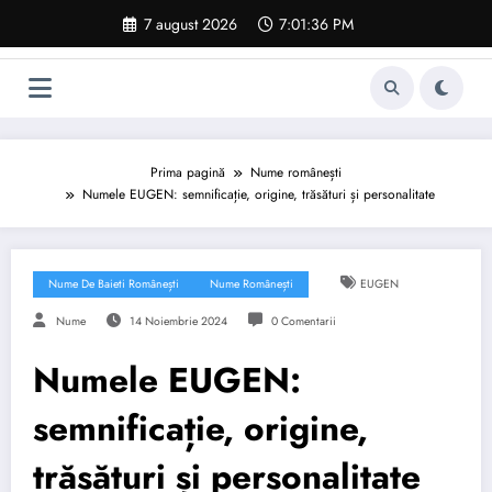
Sari
7 august 2026
7:01:37 PM
la
conținut
Prima pagină
Nume românești
Numele EUGEN: semnificație, origine, trăsături și personalitate
Nume De Baieti Românești
Nume Românești
EUGEN
Nume
14 Noiembrie 2024
0 Comentarii
Numele EUGEN:
semnificație, origine,
trăsături și personalitate