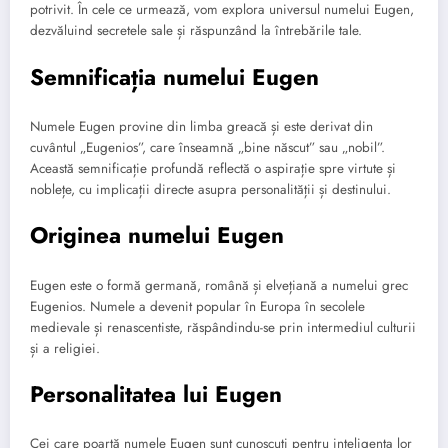
potrivit. În cele ce urmează, vom explora universul numelui Eugen,
dezvăluind secretele sale și răspunzând la întrebările tale.
Semnificația numelui Eugen
Numele Eugen provine din limba greacă și este derivat din
cuvântul „Eugenios”, care înseamnă „bine născut” sau „nobil”.
Această semnificație profundă reflectă o aspirație spre virtute și
noblețe, cu implicații directe asupra personalității și destinului.
Originea numelui Eugen
Eugen este o formă germană, română și elvețiană a numelui grec
Eugenios. Numele a devenit popular în Europa în secolele
medievale și renascentiste, răspândindu-se prin intermediul culturii
și a religiei.
Personalitatea lui Eugen
Cei care poartă numele Eugen sunt cunoscuți pentru inteligența lor