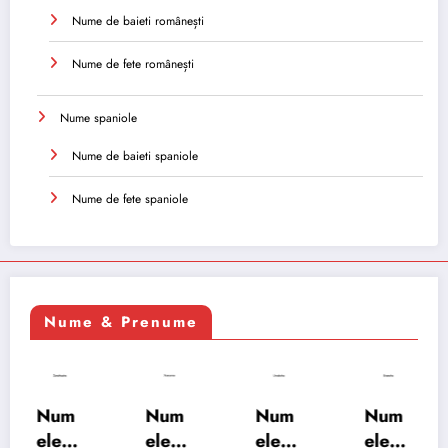
Nume de baieti românești
Nume de fete românești
Nume spaniole
Nume de baieti spaniole
Nume de fete spaniole
Nume & Prenume
Num
Num
Num
Num
ele
ele
ele
ele