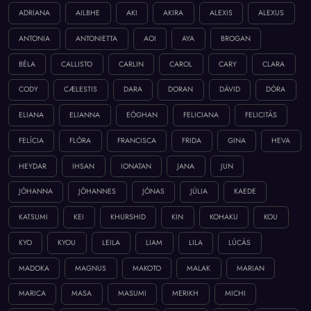
ADRIANA
AILBHE
AKI
AKIRA
ALEXIS
ALEXUS
ANTONIA
ANTONIETTA
AOI
AYA
BROGAN
BÉLA
CALLISTO
CARLIN
CAROL
CARY
CLARA
CODY
CÆLESTIS
DARA
DORAN
DÁVID
DÓRA
ELIANA
ELIANNA
EÓGHAN
FELICIANA
FELICITÁS
FELÍCIA
FLÓRA
FRANCISCA
FRIDA
GINA
HEVA
HEYDAR
IHSAN
IONATAN
JANA
JUN
JÓHANNA
JÓHANNES
JÓNAS
JÚLIA
KAEDE
KATSUMI
KEI
KHURSHID
KIN
KOHAKU
KOU
KYO
KYOU
LEILA
LIAM
LILA
LÚCÁS
MADOKA
MAGNUS
MAKOTO
MALAK
MARIAN
MARICA
MASA
MASUMI
MERIKH
MICHI