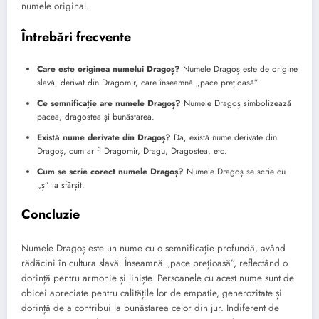
numele original.
Întrebări frecvente
Care este originea numelui Dragoș?
Numele Dragoș este de origine
slavă, derivat din Dragomir, care înseamnă „pace prețioasă”.
Ce semnificație are numele Dragoș?
Numele Dragoș simbolizează
pacea, dragostea și bunăstarea.
Există nume derivate din Dragoș?
Da, există nume derivate din
Dragoș, cum ar fi Dragomir, Dragu, Dragostea, etc.
Cum se scrie corect numele Dragoș?
Numele Dragoș se scrie cu
„ș” la sfârșit.
Concluzie
Numele Dragoș este un nume cu o semnificație profundă, având
rădăcini în cultura slavă. Înseamnă „pace prețioasă”, reflectând o
dorință pentru armonie și liniște. Persoanele cu acest nume sunt de
obicei apreciate pentru calitățile lor de empatie, generozitate și
dorință de a contribui la bunăstarea celor din jur. Indiferent de