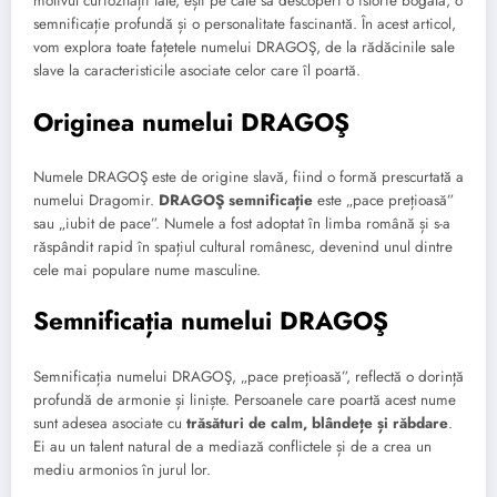
motivul curiozității tale, ești pe cale să descoperi o istorie bogată, o
semnificație profundă și o personalitate fascinantă. În acest articol,
vom explora toate fațetele numelui DRAGOŞ, de la rădăcinile sale
slave la caracteristicile asociate celor care îl poartă.
Originea numelui DRAGOŞ
Numele DRAGOŞ este de origine slavă, fiind o formă prescurtată a
numelui Dragomir.
DRAGOŞ semnificație
este „pace prețioasă”
sau „iubit de pace”. Numele a fost adoptat în limba română și s-a
răspândit rapid în spațiul cultural românesc, devenind unul dintre
cele mai populare nume masculine.
Semnificația numelui DRAGOŞ
Semnificația numelui DRAGOŞ, „pace prețioasă”, reflectă o dorință
profundă de armonie și liniște. Persoanele care poartă acest nume
sunt adesea asociate cu
trăsături de calm, blândețe și răbdare
.
Ei au un talent natural de a mediază conflictele și de a crea un
mediu armonios în jurul lor.