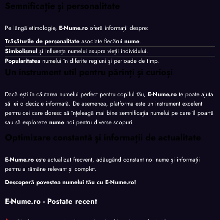
Semnificație și personalitate
Pe lângă etimologie,
E-Nume.ro
oferă informații despre:
Trăsăturile de personalitate
asociate fiecărui
nume
.
Simbolismul
și influența numelui asupra vieții individului.
Popularitatea
numelui în diferite regiuni și perioade de timp.
Un instrument util pentru părinți și curioși
Dacă ești în căutarea numelui perfect pentru copilul tău,
E-Nume.ro
te poate ajuta
să iei o decizie informată. De asemenea, platforma este un instrument excelent
pentru cei care doresc să înțeleagă mai bine semnificația numelui pe care îl poartă
sau să exploreze
nume
noi pentru diverse scopuri.
Optimizare constantă și informații de actualitate
E-Nume.ro
este actualizat frecvent, adăugând constant noi nume și informații
pentru a rămâne relevant și complet.
Descoperă povestea numelui tău cu
E-Nume.ro
!
E-Nume.ro - Postate recent