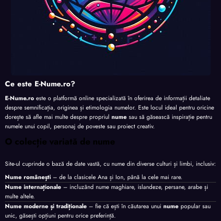
Ce este E-Nume.ro?
E-Nume.ro
este o platformă online specializată în oferirea de informații detaliate
despre semnificația, originea și etimologia numelor. Este locul ideal pentru oricine
dorește să afle mai multe despre propriul
nume
sau să găsească inspirație pentru
numele unui copil, personaj de poveste sau proiect creativ.
O colecție variată de nume
Site-ul cuprinde o bază de date vastă, cu nume din diverse culturi și limbi, inclusiv:
Nume românești
– de la clasicele Ana și Ion, până la cele mai rare.
Nume internaționale
– incluzând nume maghiare, islandeze, persane, arabe și
multe altele.
Nume moderne și tradiționale
– fie că ești în căutarea unui
nume
popular sau
unic, găsești opțiuni pentru orice preferință.