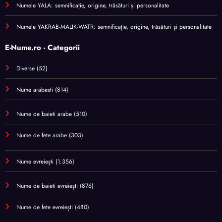
Numele YALA: semnificație, origine, trăsături și personalitate
Numele YAKRAB-MALIK-WATR: semnificație, origine, trăsături și personalitate
E-Nume.ro - Categorii
Diverse
(52)
Nume arabesti
(814)
Nume de baieti arabe
(510)
Nume de fete arabe
(303)
Nume evreiești
(1.356)
Nume de baieti evreiești
(876)
Nume de fete evreiești
(480)