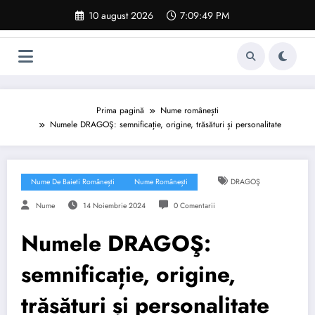
Sari
10 august 2026
7:09:50 PM
la
conținut
Prima pagină
Nume românești
Numele DRAGOŞ: semnificație, origine, trăsături și personalitate
Nume De Baieti Românești
Nume Românești
DRAGOŞ
Nume
14 Noiembrie 2024
0 Comentarii
Numele DRAGOŞ:
semnificație, origine,
trăsături și personalitate