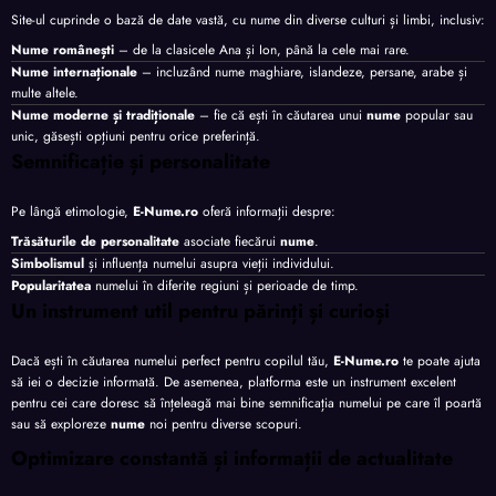
Site-ul cuprinde o bază de date vastă, cu nume din diverse culturi și limbi, inclusiv:
Nume românești
– de la clasicele Ana și Ion, până la cele mai rare.
Nume internaționale
– incluzând nume maghiare, islandeze, persane, arabe și
multe altele.
Nume moderne și tradiționale
– fie că ești în căutarea unui
nume
popular sau
unic, găsești opțiuni pentru orice preferință.
Semnificație și personalitate
Pe lângă etimologie,
E-Nume.ro
oferă informații despre:
Trăsăturile de personalitate
asociate fiecărui
nume
.
Simbolismul
și influența numelui asupra vieții individului.
Popularitatea
numelui în diferite regiuni și perioade de timp.
Un instrument util pentru părinți și curioși
Dacă ești în căutarea numelui perfect pentru copilul tău,
E-Nume.ro
te poate ajuta
să iei o decizie informată. De asemenea, platforma este un instrument excelent
pentru cei care doresc să înțeleagă mai bine semnificația numelui pe care îl poartă
sau să exploreze
nume
noi pentru diverse scopuri.
Optimizare constantă și informații de actualitate