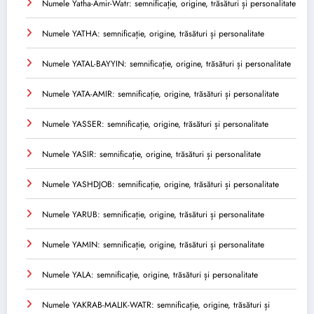
Numele Yatha-Amir-Watr: semnificație, origine, trăsături și personalitate
Numele YATHA: semnificație, origine, trăsături și personalitate
Numele YATAL-BAYYIN: semnificație, origine, trăsături și personalitate
Numele YATA-AMIR: semnificație, origine, trăsături și personalitate
Numele YASSER: semnificație, origine, trăsături și personalitate
Numele YASIR: semnificație, origine, trăsături și personalitate
Numele YASHDJOB: semnificație, origine, trăsături și personalitate
Numele YARUB: semnificație, origine, trăsături și personalitate
Numele YAMIN: semnificație, origine, trăsături și personalitate
Numele YALA: semnificație, origine, trăsături și personalitate
Numele YAKRAB-MALIK-WATR: semnificație, origine, trăsături și