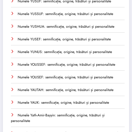
Numele YUSUF: semnificație, origine, trăsături și personalitate
Numele YUSSUF: semnificație, origine, trăsături și personalitate
Numele YUSHUA: semnificație, origine, trăsături și personalitate
Numele YUSEF: semnificație, origine, trăsături și personalitate
Numele YUNUS: semnificație, origine, trăsături și personalitate
Numele YOUSSEF: semnificație, origine, trăsături și personalitate
Numele YOUSEF: semnificație, origine, trăsături și personalitate
Numele YAUTAH: semnificație, origine, trăsături și personalitate
Numele YAUK: semnificație, origine, trăsături și personalitate
Numele Yath-Amir-Bayyin: semnificație, origine, trăsături și
personalitate