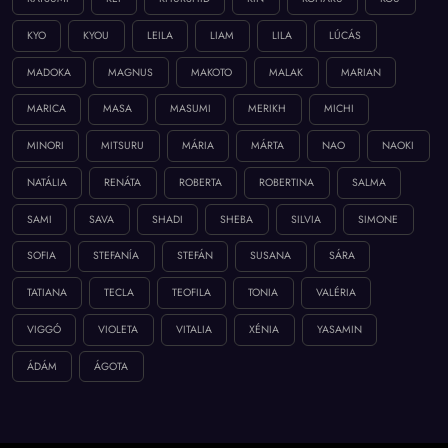
KYO
KYOU
LEILA
LIAM
LILA
LÚCÁS
MADOKA
MAGNUS
MAKOTO
MALAK
MARIAN
MARICA
MASA
MASUMI
MERIKH
MICHI
MINORI
MITSURU
MÁRIA
MÁRTA
NAO
NAOKI
NATÁLIA
RENÁTA
ROBERTA
ROBERTINA
SALMA
SAMI
SAVA
SHADI
SHEBA
SILVIA
SIMONE
SOFIA
STEFANÍA
STEFÁN
SUSANA
SÁRA
TATIANA
TECLA
TEOFILA
TONIA
VALÉRIA
VIGGÓ
VIOLETA
VITALIA
XÉNIA
YASAMIN
ÁDÁM
ÁGOTA