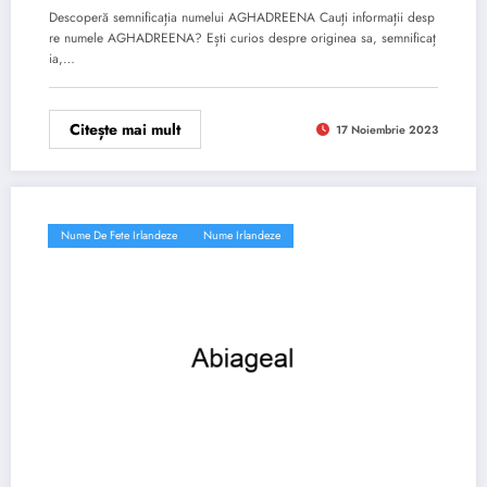
Descoperă semnificația numelui AGHADREENA Cauți informații desp
re numele AGHADREENA? Ești curios despre originea sa, semnificaț
ia,…
Citește mai mult
17 Noiembrie 2023
Nume De Fete Irlandeze
Nume Irlandeze