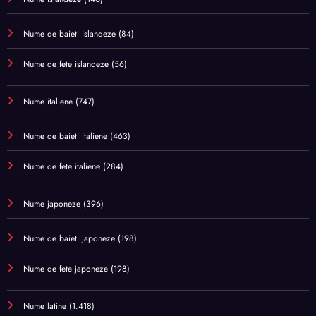
Nume de baieti islandeze
(84)
Nume de fete islandeze
(56)
Nume italiene
(747)
Nume de baieti italiene
(463)
Nume de fete italiene
(284)
Nume japoneze
(396)
Nume de baieti japoneze
(198)
Nume de fete japoneze
(198)
Nume latine
(1.418)