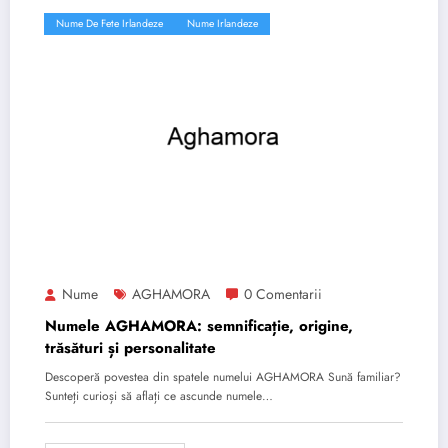
Nume De Fete Irlandeze
Nume Irlandeze
Nume
AGHAMORA
0 Comentarii
Numele AGHAMORA: semnificație, origine,
trăsături și personalitate
Descoperă povestea din spatele numelui AGHAMORA Sună familiar?
Sunteți curioși să aflați ce ascunde numele…