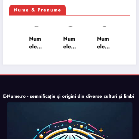
Nume & Prenume
Num
Num
Num
Num
ele
ele
ele
ele
XSAY
URV
SRA
SOH
ARS
AKS
OSH
RAB:
A:
HA:
A:
semn
semn
semn
semn
ificați
ificați
ificați
ificați
e,
e,
e,
e,
origi
E-Nume.ro - semnificație și origini din diverse culturi și limbi
origi
origi
origi
ne,
ne,
ne,
ne,
trăsăt
trăsăt
trăsăt
trăsăt
uri și
uri și
uri și
uri și
perso
perso
perso
perso
nalita