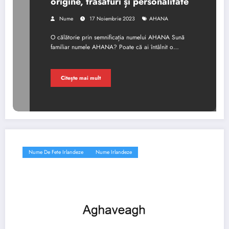
origine, trăsături și personalitate
Nume
17 Noiembrie 2023
AHANA
O călătorie prin semnificația numelui AHANA Sună
familiar numele AHANA? Poate că ai întâlnit o…
Citește mai mult
Nume De Fete Irlandeze
Nume Irlandeze