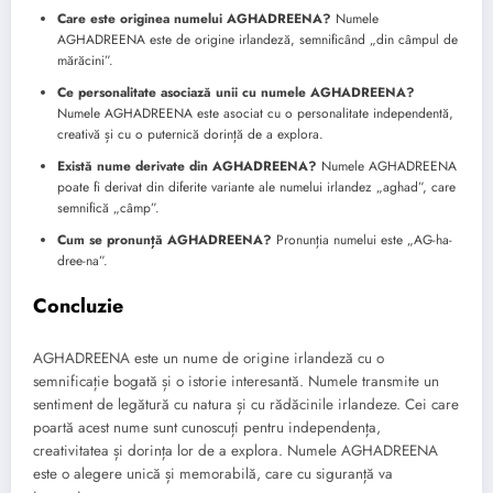
Care este originea numelui AGHADREENA?
Numele
AGHADREENA este de origine irlandeză, semnificând „din câmpul de
mărăcini”.
Ce personalitate asociază unii cu numele AGHADREENA?
Numele AGHADREENA este asociat cu o personalitate independentă,
creativă și cu o puternică dorință de a explora.
Există nume derivate din AGHADREENA?
Numele AGHADREENA
poate fi derivat din diferite variante ale numelui irlandez „aghad”, care
semnifică „câmp”.
Cum se pronunță AGHADREENA?
Pronunția numelui este „AG-ha-
dree-na”.
Concluzie
AGHADREENA este un nume de origine irlandeză cu o
semnificație bogată și o istorie interesantă. Numele transmite un
sentiment de legătură cu natura și cu rădăcinile irlandeze. Cei care
poartă acest nume sunt cunoscuți pentru independența,
creativitatea și dorința lor de a explora. Numele AGHADREENA
este o alegere unică și memorabilă, care cu siguranță va