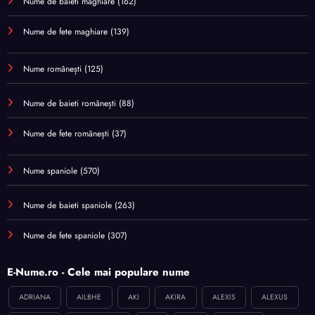
Nume de baieti maghiare
(162)
Nume de fete maghiare
(139)
Nume românești
(125)
Nume de baieti românești
(88)
Nume de fete românești
(37)
Nume spaniole
(570)
Nume de baieti spaniole
(263)
Nume de fete spaniole
(307)
E-Nume.ro - Cele mai populare nume
ADRIANA
AILBHE
AKI
AKIRA
ALEXIS
ALEXUS