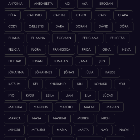
ANTONIA
ANTONIETTA
AOI
AYA
BROGAN
BÉLA
CALLISTO
CARLIN
CAROL
CARY
CLARA
CODY
CÆLESTIS
DARA
DORAN
DÁVID
DÓRA
ELIANA
ELIANNA
EÓGHAN
FELICIANA
FELICITÁS
FELÍCIA
FLÓRA
FRANCISCA
FRIDA
GINA
HEVA
HEYDAR
IHSAN
IONATAN
JANA
JUN
JÓHANNA
JÓHANNES
JÓNAS
JÚLIA
KAEDE
KATSUMI
KEI
KHURSHID
KIN
KOHAKU
KOU
KYO
KYOU
LEILA
LIAM
LILA
LÚCÁS
MADOKA
MAGNUS
MAKOTO
MALAK
MARIAN
MARICA
MASA
MASUMI
MERIKH
MICHI
MINORI
MITSURU
MÁRIA
MÁRTA
NAO
NAOKI