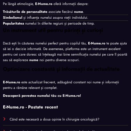
Pe lângă etimologie,
E-Nume.ro
oferă informații despre:
Trăsăturile de personalitate
asociate fiecărui
nume
.
Simbolismul
și influența numelui asupra vieții individului.
Popularitatea
numelui în diferite regiuni și perioade de timp.
Un instrument util pentru părinți și curioși
Dacă ești în căutarea numelui perfect pentru copilul tău,
E-Nume.ro
te poate ajuta
să iei o decizie informată. De asemenea, platforma este un instrument excelent
pentru cei care doresc să înțeleagă mai bine semnificația numelui pe care îl poartă
sau să exploreze
nume
noi pentru diverse scopuri.
Optimizare constantă și informații de actualitate
E-Nume.ro
este actualizat frecvent, adăugând constant noi nume și informații
pentru a rămâne relevant și complet.
Descoperă povestea numelui tău cu
E-Nume.ro
!
E-Nume.ro - Postate recent
Când este necesară a doua opinie în chirurgie oncologică?