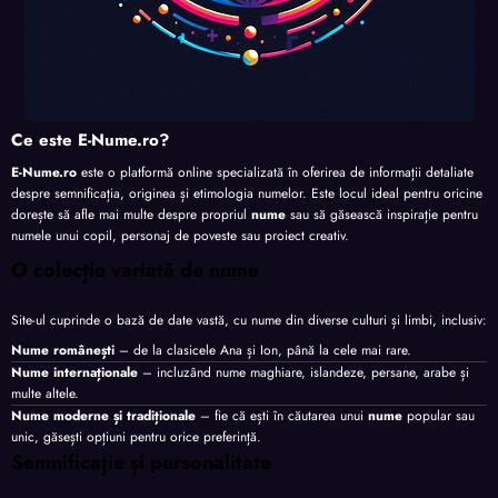
Ce este E-Nume.ro?
E-Nume.ro
este o platformă online specializată în oferirea de informații detaliate
despre semnificația, originea și etimologia numelor. Este locul ideal pentru oricine
dorește să afle mai multe despre propriul
nume
sau să găsească inspirație pentru
numele unui copil, personaj de poveste sau proiect creativ.
O colecție variată de nume
Site-ul cuprinde o bază de date vastă, cu nume din diverse culturi și limbi, inclusiv:
Nume românești
– de la clasicele Ana și Ion, până la cele mai rare.
Nume internaționale
– incluzând nume maghiare, islandeze, persane, arabe și
multe altele.
Nume moderne și tradiționale
– fie că ești în căutarea unui
nume
popular sau
unic, găsești opțiuni pentru orice preferință.
Semnificație și personalitate