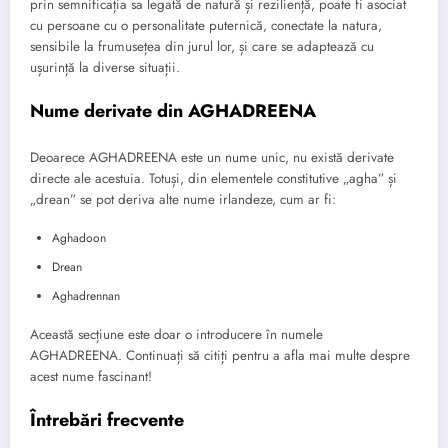
prin semnificația sa legată de natură și reziliență, poate fi asociat
cu persoane cu o personalitate puternică, conectate la natura,
sensibile la frumusețea din jurul lor, și care se adaptează cu
ușurință la diverse situații.
Nume derivate din AGHADREENA
Deoarece AGHADREENA este un nume unic, nu există derivate
directe ale acestuia. Totuși, din elementele constitutive „agha” și
„drean” se pot deriva alte nume irlandeze, cum ar fi:
Aghadoon
Drean
Aghadrennan
Această secțiune este doar o introducere în numele
AGHADREENA. Continuați să citiți pentru a afla mai multe despre
acest nume fascinant!
Întrebări frecvente