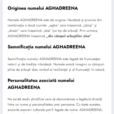
Originea numelui AGHADREENA
Numele AGHADREENA este de origine irlandeză și provine din
combinația a două cuvinte: „agha” care înseamnă „câmp” și
„drean” care înseamnă „sloe” (un tip de arbust). Prin urmare,
AGHADREENA înseamnă
„din câmpul arbuștilor sloe”
.
Semnificația numelui AGHADREENA
Semnificația numelui AGHADREENA este legată de frumusețea
naturii și de tradiția irlandeză. Numele evocă imagini cu câmpuri
pline de arbuști sloe, simbol al rezilienței și al frumuseții în natură.
Personalitatea asociată numelui
AGHADREENA
Nu există studii științifice care să demonstreze o legătură directă
între un nume și personalitatea unei persoane. Cu toate acestea,
anumite asocieri culturale pot fi legate de nume. AGHADREENA,