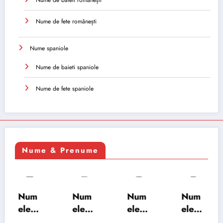
Nume de baieti românești
Nume de fete românești
Nume spaniole
Nume de baieti spaniole
Nume de fete spaniole
Nume & Prenume
Num
Num
Num
Num
ele
ele
ele
ele
XSAY
URV
SRA
SOH