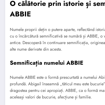
O călătorie prin istorie și s
ABBIE
Numele proprii dețin o putere aparte, reflectând istoria
cu o încărcătură semnificativă se numără și ABBIE, o v
antice. Descoperă în continuare semnificația, origine
alte nume derivate din acesta.
Semnificația numelui ABBIE
Numele ABBIE este o formă prescurtată a numelui Abig
profundă. Abigail înseamnă „tăticul meu este bucurie”,
dragostea pentru cei apropiați. ABBIE, ca o formă mai
aceleași valori de bucurie, afecțiune și familie.