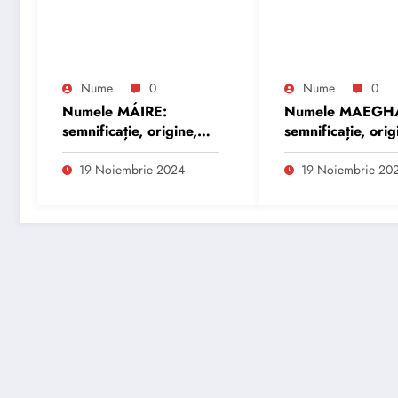
Nume
0
Nume
0
Numele MÁIRE:
Numele MAEGH
semnificație, origine,
semnificație, orig
trăsături și
trăsături și
personalitate
personalitate
19 Noiembrie 2024
19 Noiembrie 20