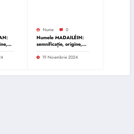
Nume
0
AN:
Numele MADAILÉIN:
ine,
semnificație, origine,
trăsături și
personalitate
24
19 Noiembrie 2024