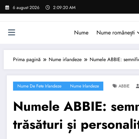
Sari
6 august 2026
2:09:21 AM
la
conținut
Nume
Nume românești
Prima pagină
Nume irlandeze
Numele ABBIE: semnificaț
Nume De Fete Irlandeze
Nume Irlandeze
ABBIE
Numele ABBIE: semnif
trăsături și personali