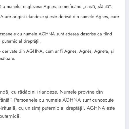
a numelui englezesc Agnes, semnificând „castă; sfântă”.
e origini irlandeze și este derivat din numele Agnes, care
soanele cu numele AGHNA sunt adesea descrise ca fiind
puternic al dreptății.
 derivate din AGHNA, cum ar fi Agnes, Agnès, Agneta, și
nătoare.
dă, cu rădăcini irlandeze. Numele provine din
; sfântă”. Persoanele cu numele AGHNA sunt cunoscute
pirituală, cu un simț puternic al dreptății. AGHNA este
puternică.