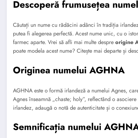
Descoperă frumusețea num
Căutați un nume cu rădăcini adânci în tradiția irlande
putea fi alegerea perfectă. Acest nume unic, cu o isto
farmec aparte. Vrei să afli mai multe despre
origine
poate modela acest nume? Citește mai departe și de
Originea numelui AGHNA
AGHNA este o formă irlandeză a numelui Agnes, care
Agnes înseamnă „chaste; holy”, reflectând o asociere cu
irlandez, adaugă o notă de autenticitate și o conexiune 
Semnificația numelui AGHN