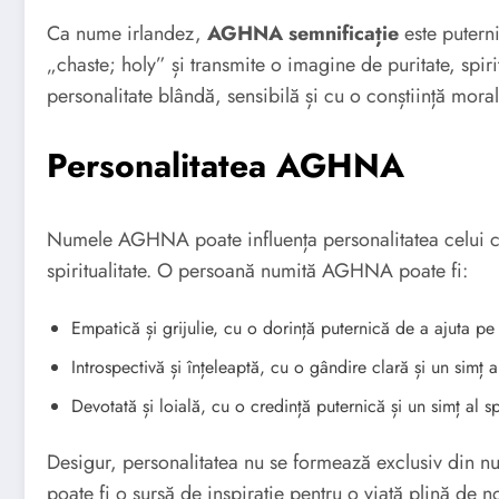
Ca nume irlandez,
AGHNA semnificație
este puterni
„chaste; holy” și transmite o imagine de puritate, spi
personalitate blândă, sensibilă și cu o conștiință mora
Personalitatea AGHNA
Numele AGHNA poate influența personalitatea celui care
spiritualitate. O persoană numită AGHNA poate fi:
Empatică și grijulie, cu o dorință puternică de a ajuta pe 
Introspectivă și înțeleaptă, cu o gândire clară și un simț a
Devotată și loială, cu o credință puternică și un simț al spir
Desigur, personalitatea nu se formează exclusiv din 
poate fi o sursă de inspirație pentru o viață plină de nob