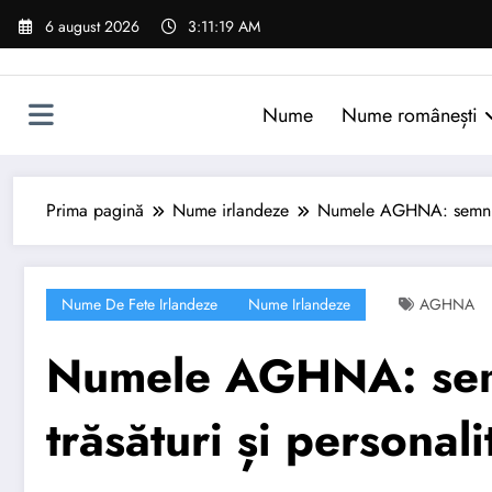
Sari
6 august 2026
3:11:20 AM
la
conținut
Nume
Nume românești
Prima pagină
Nume irlandeze
Numele AGHNA: semnifica
Nume De Fete Irlandeze
Nume Irlandeze
AGHNA
Numele AGHNA: semni
trăsături și personali