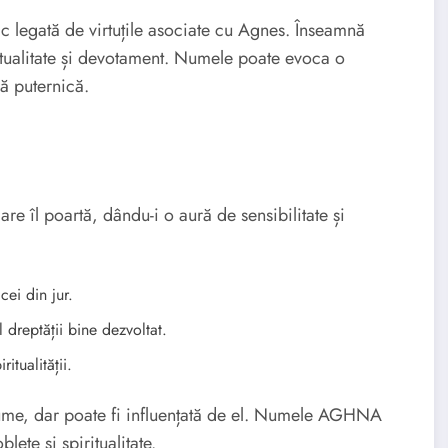
c legată de virtuțile asociate cu Agnes. Înseamnă
ritualitate și devotament. Numele poate evoca o
lă puternică.
 îl poartă, dându-i o aură de sensibilitate și
cei din jur.
l dreptății bine dezvoltat.
itualității.
nume, dar poate fi influențată de el. Numele AGHNA
lețe și spiritualitate.