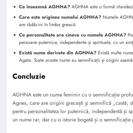
Ce înseamnă AGHNA?
AGHNA este o formă irlandeză 
Care este originea numelui AGHNA?
Numele AGHNA ar
are rădăcini în limba greacă.
Ce personalitate are cineva cu numele AGHNA?
Per
persoane puternice, independente și spirituale, cu un simț 
Există nume derivate din AGHNA?
Există multe nume
Agata. Toate aceste nume au semnificații și origini asemă
Concluzie
AGHNA este un nume feminin cu o semnificație profun
Agnes, care are origini grecești și semnifică „castă
pentru personalitatea lor puternică, independentă și s
un nume rar, dar cu o istorie bogată și o semnificație 