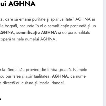
elui AGHNA
ză, care să emană puritate și spiritualitate? AGHNA ar
rie bogată, ascunde în el o semnificație profundă și un
 AGHNA
,
semnificație AGHNA
și ce personalitate
scoperă tainele numelui AGHNA.
 la rândul său provine din limba greacă. Numele
 puritatea și spiritualitatea.
AGHNA
, ca nume
directă cu cultura și istoria Irlandei.
A