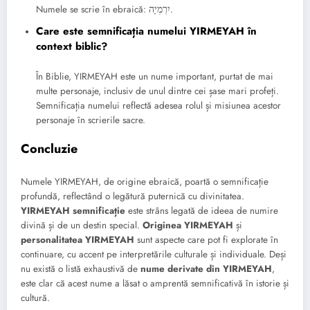
Numele se scrie în ebraică: יִרְמְיָה.
Care este semnificația numelui YIRMEYAH în
context biblic?
În Biblie, YIRMEYAH este un nume important, purtat de mai
multe personaje, inclusiv de unul dintre cei șase mari profeți.
Semnificația numelui reflectă adesea rolul și misiunea acestor
personaje în scrierile sacre.
Concluzie
Numele YIRMEYAH, de origine ebraică, poartă o semnificație
profundă, reflectând o legătură puternică cu divinitatea.
YIRMEYAH semnificație
este strâns legată de ideea de numire
divină și de un destin special.
Originea YIRMEYAH
și
personalitatea YIRMEYAH
sunt aspecte care pot fi explorate în
continuare, cu accent pe interpretările culturale și individuale. Deși
nu există o listă exhaustivă de
nume derivate din YIRMEYAH
,
este clar că acest nume a lăsat o amprentă semnificativă în istorie și
cultură.