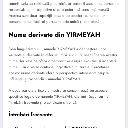
semnificația sa spirituală puternică, ar putea fi asociat cu persoane
responsabile, introspective și cu o puternică conștiință morală.
Acestea sunt doar supoziții bazate pe asocieri culturale, iar
personalitatea fiecărei persoane este unică și complexă.
Nume derivate din YIRMEYAH
De-a lungul timpului, numele YIRMEYAH a dat naștere unor
variante și derivate în diferite limbi și culturi. Identificarea acestor
nume derivate ne oferă o perspectivă asupra evoluției și adaptării
numelui în diverse contexte lingvistice și culturale. Cercetarea
acestor nume derivate oferă o perspectivă interesantă asupra
influenței și răspândirii numelui YIRMEYAH.
A doua parte a articolului nostru se concentrează pe aspecte
specifice legate de numele YIRMEYAH, oferind răspunsuri la
întrebări frecvente și o concluzie sintetică.
Întrebări frecvente