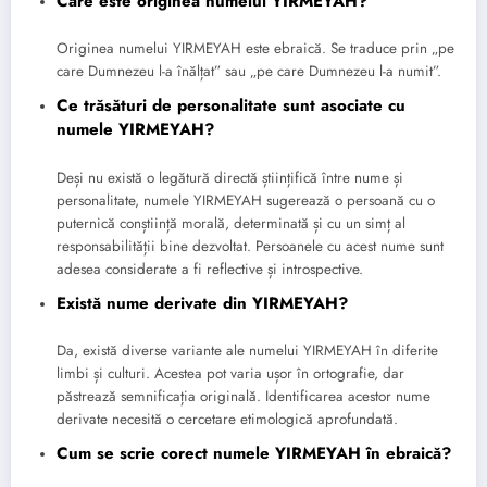
Care este originea numelui YIRMEYAH?
Originea numelui YIRMEYAH este ebraică. Se traduce prin „pe
care Dumnezeu l-a înălțat” sau „pe care Dumnezeu l-a numit”.
Ce trăsături de personalitate sunt asociate cu
numele YIRMEYAH?
Deși nu există o legătură directă științifică între nume și
personalitate, numele YIRMEYAH sugerează o persoană cu o
puternică conștiință morală, determinată și cu un simț al
responsabilității bine dezvoltat. Persoanele cu acest nume sunt
adesea considerate a fi reflective și introspective.
Există nume derivate din YIRMEYAH?
Da, există diverse variante ale numelui YIRMEYAH în diferite
limbi și culturi. Acestea pot varia ușor în ortografie, dar
păstrează semnificația originală. Identificarea acestor nume
derivate necesită o cercetare etimologică aprofundată.
Cum se scrie corect numele YIRMEYAH în ebraică?