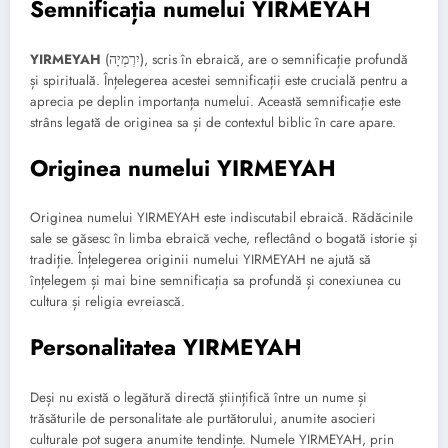
Semnificația numelui YIRMEYAH
YIRMEYAH
(יִרְמְיָה), scris în ebraică, are o semnificație profundă
și spirituală. Înțelegerea acestei semnificații este crucială pentru a
aprecia pe deplin importanța numelui. Această semnificație este
strâns legată de originea sa și de contextul biblic în care apare.
Originea numelui YIRMEYAH
Originea numelui YIRMEYAH este indiscutabil ebraică. Rădăcinile
sale se găsesc în limba ebraică veche, reflectând o bogată istorie și
tradiție. Înțelegerea originii numelui YIRMEYAH ne ajută să
înțelegem și mai bine semnificația sa profundă și conexiunea cu
cultura și religia evreiască.
Personalitatea YIRMEYAH
Deși nu există o legătură directă științifică între un nume și
trăsăturile de personalitate ale purtătorului, anumite asocieri
culturale pot sugera anumite tendințe. Numele YIRMEYAH, prin