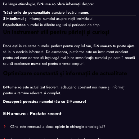
Pe lângă etimologie,
E-Nume.ro
oferă informații despre:
Trăsăturile de personalitate
asociate fiecărui
nume
.
Simbolismul
și influența numelui asupra vieții individului.
Popularitatea
numelui în diferite regiuni și perioade de timp.
Un instrument util pentru părinți și curioși
Dacă ești în căutarea numelui perfect pentru copilul tău,
E-Nume.ro
te poate ajuta
să iei o decizie informată. De asemenea, platforma este un instrument excelent
pentru cei care doresc să înțeleagă mai bine semnificația numelui pe care îl poartă
sau să exploreze
nume
noi pentru diverse scopuri.
Optimizare constantă și informații de actualitate
E-Nume.ro
este actualizat frecvent, adăugând constant noi nume și informații
pentru a rămâne relevant și complet.
Descoperă povestea numelui tău cu
E-Nume.ro
!
E-Nume.ro - Postate recent
Când este necesară a doua opinie în chirurgie oncologică?