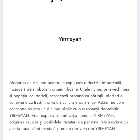
Alegerea unui nume pentru un copil este o decizie importantă,
încărcată de simbolism și semnificație. Unele nume, prin vechimea
și bogăția lor istorică, rezonează profund cu părinții, oferind o
conexiune cu tradiții și valori culturale puternice. Astăzi, ne vom
concentra asupra unui nume biblic cu o rezonanță deosebită:
YIRMEYAH. Vom explora semnificația numelui YIRMEYAH,
originea sa, dar și posibilele trăsături de personalitate asociate cu
acesta, analizând totodată și nume derivate din YIRMEYAH.