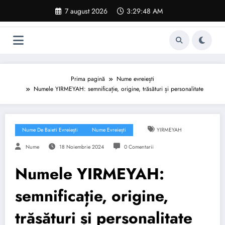
Sari
7 august 2026
3:29:49 AM
la
conținut
Prima pagină
Nume evreiești
Numele YIRMEYAH: semnificație, origine, trăsături și personalitate
Nume De Baieti Evreiești
Nume Evreiești
YIRMEYAH
Nume
18 Noiembrie 2024
0 Comentarii
Numele YIRMEYAH:
semnificație, origine,
trăsături și personalitate