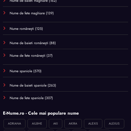
Nume de baieti maghiare
(162)
Nume de fete maghiare
(139)
Nume românești
(125)
Nume de baieti românești
(88)
Nume de fete românești
(37)
Nume spaniole
(570)
Nume de baieti spaniole
(263)
Nume de fete spaniole
(307)
E-Nume.ro - Cele mai populare nume
ADRIANA
AILBHE
AKI
AKIRA
ALEXIS
ALEXUS