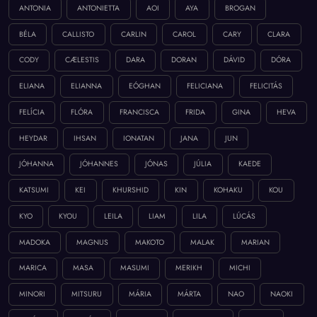
ANTONIA
ANTONIETTA
AOI
AYA
BROGAN
BÉLA
CALLISTO
CARLIN
CAROL
CARY
CLARA
CODY
CÆLESTIS
DARA
DORAN
DÁVID
DÓRA
ELIANA
ELIANNA
EÓGHAN
FELICIANA
FELICITÁS
FELÍCIA
FLÓRA
FRANCISCA
FRIDA
GINA
HEVA
HEYDAR
IHSAN
IONATAN
JANA
JUN
JÓHANNA
JÓHANNES
JÓNAS
JÚLIA
KAEDE
KATSUMI
KEI
KHURSHID
KIN
KOHAKU
KOU
KYO
KYOU
LEILA
LIAM
LILA
LÚCÁS
MADOKA
MAGNUS
MAKOTO
MALAK
MARIAN
MARICA
MASA
MASUMI
MERIKH
MICHI
MINORI
MITSURU
MÁRIA
MÁRTA
NAO
NAOKI