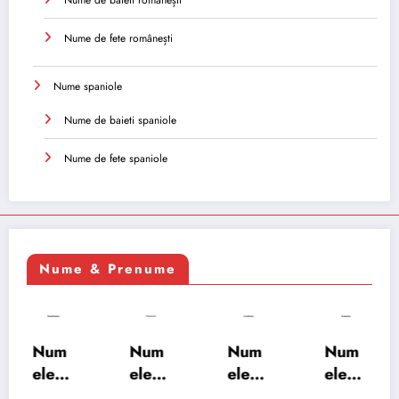
Nume de baieti românești
Nume de fete românești
Nume spaniole
Nume de baieti spaniole
Nume de fete spaniole
Nume & Prenume
Num
Num
Num
Num
ele
ele
ele
ele
XSAY
URV
SRA
SOH