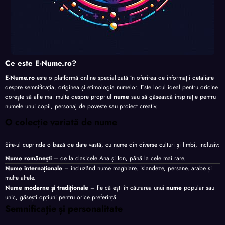
Ce este E-Nume.ro?
E-Nume.ro
este o platformă online specializată în oferirea de informații detaliate
despre semnificația, originea și etimologia numelor. Este locul ideal pentru oricine
dorește să afle mai multe despre propriul
nume
sau să găsească inspirație pentru
numele unui copil, personaj de poveste sau proiect creativ.
O colecție variată de nume
Site-ul cuprinde o bază de date vastă, cu nume din diverse culturi și limbi, inclusiv:
Nume românești
– de la clasicele Ana și Ion, până la cele mai rare.
Nume internaționale
– incluzând nume maghiare, islandeze, persane, arabe și
multe altele.
Nume moderne și tradiționale
– fie că ești în căutarea unui
nume
popular sau
unic, găsești opțiuni pentru orice preferință.
Semnificație și personalitate