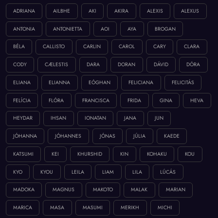
ADRIANA
AILBHE
AKI
AKIRA
ALEXIS
ALEXUS
ANTONIA
ANTONIETTA
AOI
AYA
BROGAN
BÉLA
CALLISTO
CARLIN
CAROL
CARY
CLARA
CODY
CÆLESTIS
DARA
DORAN
DÁVID
DÓRA
ELIANA
ELIANNA
EÓGHAN
FELICIANA
FELICITÁS
FELÍCIA
FLÓRA
FRANCISCA
FRIDA
GINA
HEVA
HEYDAR
IHSAN
IONATAN
JANA
JUN
JÓHANNA
JÓHANNES
JÓNAS
JÚLIA
KAEDE
KATSUMI
KEI
KHURSHID
KIN
KOHAKU
KOU
KYO
KYOU
LEILA
LIAM
LILA
LÚCÁS
MADOKA
MAGNUS
MAKOTO
MALAK
MARIAN
MARICA
MASA
MASUMI
MERIKH
MICHI