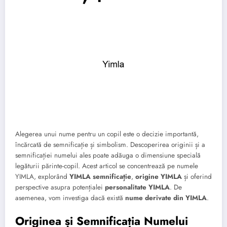
Alegerea unui nume pentru un copil este o decizie importantă,
încărcată de semnificație și simbolism. Descoperirea originii și a
semnificației numelui ales poate adăuga o dimensiune specială
legăturii părinte-copil. Acest articol se concentrează pe numele
YIMLA, explorând
YIMLA semnificație
,
origine YIMLA
și oferind
perspective asupra potențialei
personalitate YIMLA
. De
asemenea, vom investiga dacă există
nume derivate din YIMLA
.
Originea și Semnificația Numelui