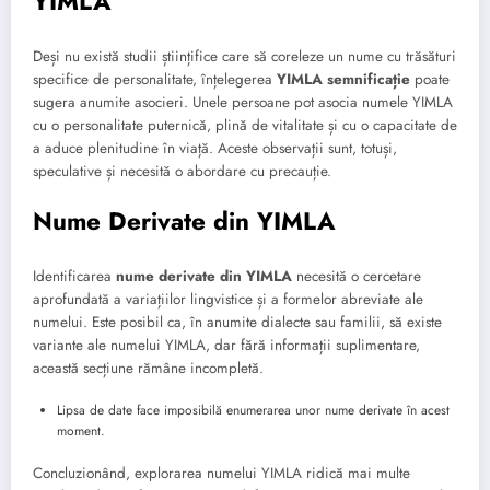
YIMLA
Deși nu există studii științifice care să coreleze un nume cu trăsături
specifice de personalitate, înțelegerea
YIMLA semnificație
poate
sugera anumite asocieri. Unele persoane pot asocia numele YIMLA
cu o personalitate puternică, plină de vitalitate și cu o capacitate de
a aduce plenitudine în viață. Aceste observații sunt, totuși,
speculative și necesită o abordare cu precauție.
Nume Derivate din YIMLA
Identificarea
nume derivate din YIMLA
necesită o cercetare
aprofundată a variațiilor lingvistice și a formelor abreviate ale
numelui. Este posibil ca, în anumite dialecte sau familii, să existe
variante ale numelui YIMLA, dar fără informații suplimentare,
această secțiune rămâne incompletă.
Lipsa de date face imposibilă enumerarea unor nume derivate în acest
moment.
Concluzionând, explorarea numelui YIMLA ridică mai multe