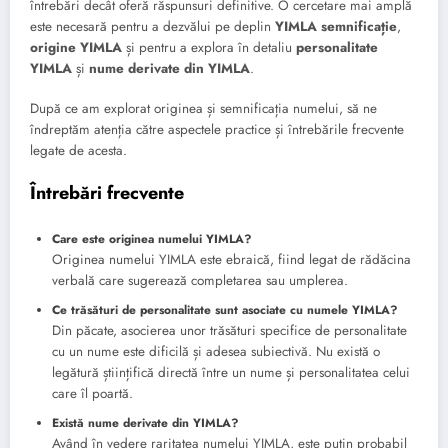
întrebări decât oferă răspunsuri definitive. O cercetare mai amplă
este necesară pentru a dezvălui pe deplin
YIMLA semnificație
,
origine YIMLA
și pentru a explora în detaliu
personalitate
YIMLA
și
nume derivate din YIMLA
.
După ce am explorat originea și semnificația numelui, să ne
îndreptăm atenția către aspectele practice și întrebările frecvente
legate de acesta.
Întrebări frecvente
Care este originea numelui YIMLA?
Originea numelui YIMLA este ebraică, fiind legat de rădăcina
verbală care sugerează completarea sau umplerea.
Ce trăsături de personalitate sunt asociate cu numele YIMLA?
Din păcate, asocierea unor trăsături specifice de personalitate
cu un nume este dificilă și adesea subiectivă. Nu există o
legătură științifică directă între un nume și personalitatea celui
care îl poartă.
Există nume derivate din YIMLA?
Având în vedere raritatea numelui YIMLA, este puțin probabil