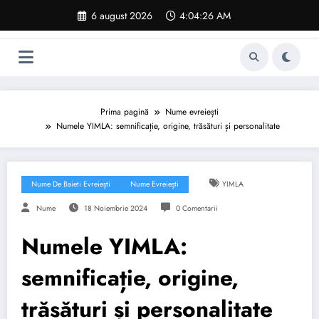
Sari
6 august 2026
4:04:27 AM
la
conținut
Prima pagină
Nume evreiești
Numele YIMLA: semnificație, origine, trăsături și personalitate
Nume De Baieti Evreiești
Nume Evreiești
YIMLA
Nume
18 Noiembrie 2024
0 Comentarii
Numele YIMLA:
semnificație, origine,
trăsături și personalitate