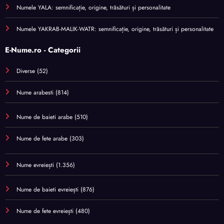
Numele YALA: semnificație, origine, trăsături și personalitate
Numele YAKRAB-MALIK-WATR: semnificație, origine, trăsături și personalitate
E-Nume.ro - Categorii
Diverse
(52)
Nume arabesti
(814)
Nume de baieti arabe
(510)
Nume de fete arabe
(303)
Nume evreiești
(1.356)
Nume de baieti evreiești
(876)
Nume de fete evreiești
(480)