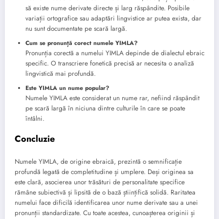
să existe nume derivate directe și larg răspândite. Posibile
variații ortografice sau adaptări lingvistice ar putea exista, dar
nu sunt documentate pe scară largă.
Cum se pronunță corect numele YIMLA?
Pronunția corectă a numelui YIMLA depinde de dialectul ebraic
specific. O transcriere fonetică precisă ar necesita o analiză
lingvistică mai profundă.
Este YIMLA un nume popular?
Numele YIMLA este considerat un nume rar, nefiind răspândit
pe scară largă în niciuna dintre culturile în care se poate
întâlni.
Concluzie
Numele YIMLA, de origine ebraică, prezintă o semnificație
profundă legată de completitudine și umplere. Deși originea sa
este clară, asocierea unor trăsături de personalitate specifice
rămâne subiectivă și lipsită de o bază științifică solidă. Raritatea
numelui face dificilă identificarea unor nume derivate sau a unei
pronunții standardizate. Cu toate acestea, cunoașterea originii și