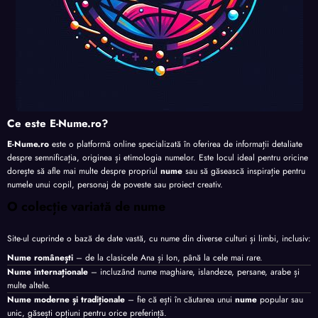
Ce este E-Nume.ro?
E-Nume.ro
este o platformă online specializată în oferirea de informații detaliate
despre semnificația, originea și etimologia numelor. Este locul ideal pentru oricine
dorește să afle mai multe despre propriul
nume
sau să găsească inspirație pentru
numele unui copil, personaj de poveste sau proiect creativ.
O colecție variată de nume
Site-ul cuprinde o bază de date vastă, cu nume din diverse culturi și limbi, inclusiv:
Nume românești
– de la clasicele Ana și Ion, până la cele mai rare.
Nume internaționale
– incluzând nume maghiare, islandeze, persane, arabe și
multe altele.
Nume moderne și tradiționale
– fie că ești în căutarea unui
nume
popular sau
unic, găsești opțiuni pentru orice preferință.