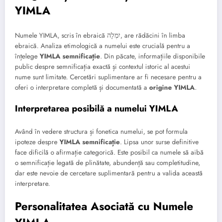
YIMLA
Numele YIMLA, scris în ebraică יִמְלָה, are rădăcini în limba
ebraică. Analiza etimologică a numelui este crucială pentru a
înțelege
YIMLA semnificație
. Din păcate, informațiile disponibile
public despre semnificația exactă și contextul istoric al acestui
nume sunt limitate. Cercetări suplimentare ar fi necesare pentru a
oferi o interpretare completă și documentată a
origine YIMLA
.
Interpretarea posibilă a numelui YIMLA
Având în vedere structura și fonetica numelui, se pot formula
ipoteze despre
YIMLA semnificație
. Lipsa unor surse definitive
face dificilă o afirmație categorică. Este posibil ca numele să aibă
o semnificație legată de plinătate, abundență sau completitudine,
dar este nevoie de cercetare suplimentară pentru a valida această
interpretare.
Personalitatea Asociată cu Numele