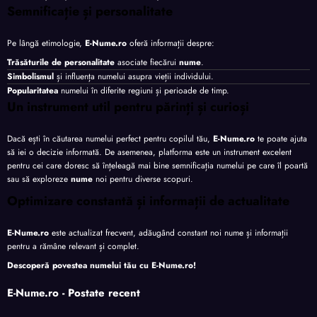
Semnificație și personalitate
Pe lângă etimologie,
E-Nume.ro
oferă informații despre:
Trăsăturile de personalitate
asociate fiecărui
nume
.
Simbolismul
și influența numelui asupra vieții individului.
Popularitatea
numelui în diferite regiuni și perioade de timp.
Un instrument util pentru părinți și curioși
Dacă ești în căutarea numelui perfect pentru copilul tău,
E-Nume.ro
te poate ajuta
să iei o decizie informată. De asemenea, platforma este un instrument excelent
pentru cei care doresc să înțeleagă mai bine semnificația numelui pe care îl poartă
sau să exploreze
nume
noi pentru diverse scopuri.
Optimizare constantă și informații de actualitate
E-Nume.ro
este actualizat frecvent, adăugând constant noi nume și informații
pentru a rămâne relevant și complet.
Descoperă povestea numelui tău cu
E-Nume.ro
!
E-Nume.ro - Postate recent