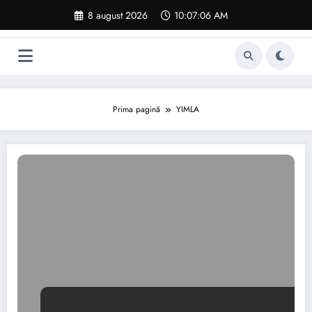
Sari
8 august 2026
10:07:07 AM
la
conținut
Prima pagină
YIMLA