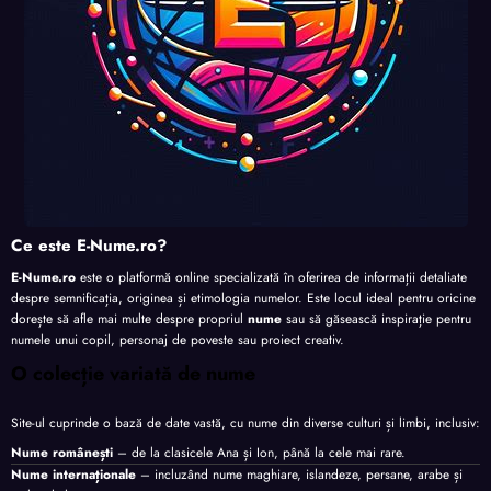
Ce este E-Nume.ro?
E-Nume.ro
este o platformă online specializată în oferirea de informații detaliate
despre semnificația, originea și etimologia numelor. Este locul ideal pentru oricine
dorește să afle mai multe despre propriul
nume
sau să găsească inspirație pentru
numele unui copil, personaj de poveste sau proiect creativ.
O colecție variată de nume
Site-ul cuprinde o bază de date vastă, cu nume din diverse culturi și limbi, inclusiv:
Nume românești
– de la clasicele Ana și Ion, până la cele mai rare.
Nume internaționale
– incluzând nume maghiare, islandeze, persane, arabe și