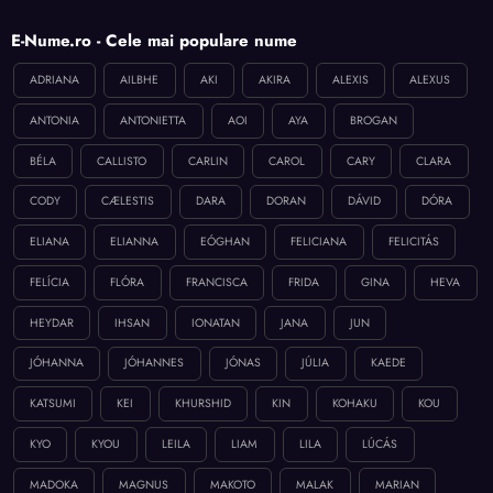
E-Nume.ro - Cele mai populare nume
ADRIANA
AILBHE
AKI
AKIRA
ALEXIS
ALEXUS
ANTONIA
ANTONIETTA
AOI
AYA
BROGAN
BÉLA
CALLISTO
CARLIN
CAROL
CARY
CLARA
CODY
CÆLESTIS
DARA
DORAN
DÁVID
DÓRA
ELIANA
ELIANNA
EÓGHAN
FELICIANA
FELICITÁS
FELÍCIA
FLÓRA
FRANCISCA
FRIDA
GINA
HEVA
HEYDAR
IHSAN
IONATAN
JANA
JUN
JÓHANNA
JÓHANNES
JÓNAS
JÚLIA
KAEDE
KATSUMI
KEI
KHURSHID
KIN
KOHAKU
KOU
KYO
KYOU
LEILA
LIAM
LILA
LÚCÁS
MADOKA
MAGNUS
MAKOTO
MALAK
MARIAN