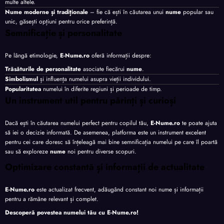
multe altele.
Nume moderne și tradiționale
– fie că ești în căutarea unui
nume
popular sau
unic, găsești opțiuni pentru orice preferință.
Semnificație și personalitate
Pe lângă etimologie,
E-Nume.ro
oferă informații despre:
Trăsăturile de personalitate
asociate fiecărui
nume
.
Simbolismul
și influența numelui asupra vieții individului.
Popularitatea
numelui în diferite regiuni și perioade de timp.
Un instrument util pentru părinți și curioși
Dacă ești în căutarea numelui perfect pentru copilul tău,
E-Nume.ro
te poate ajuta
să iei o decizie informată. De asemenea, platforma este un instrument excelent
pentru cei care doresc să înțeleagă mai bine semnificația numelui pe care îl poartă
sau să exploreze
nume
noi pentru diverse scopuri.
Optimizare constantă și informații de actualitate
E-Nume.ro
este actualizat frecvent, adăugând constant noi nume și informații
pentru a rămâne relevant și complet.
Descoperă povestea numelui tău cu
E-Nume.ro
!