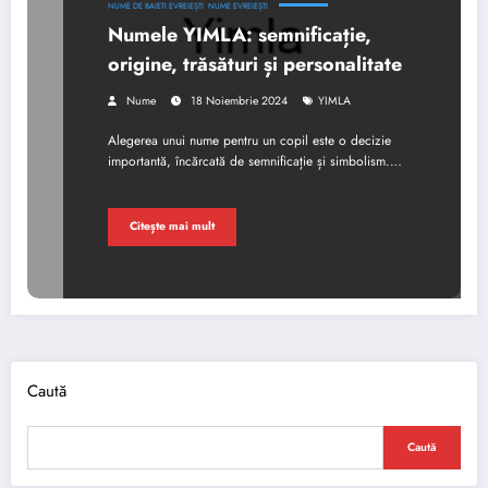
NUME DE BAIETI EVREIEȘTI
NUME EVREIEȘTI
Numele YIMLA: semnificație,
origine, trăsături și personalitate
Nume
18 Noiembrie 2024
YIMLA
Alegerea unui nume pentru un copil este o decizie
importantă, încărcată de semnificație și simbolism.…
Citește mai mult
Caută
Caută