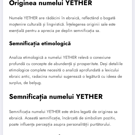
Originea numelui YETHER
Numele YETHER are rădăcini în ebraică, reflectând o bogată
moștenire culturală și lingvistică. Înțelegerea originii sale este
esențială pentru a aprecia pe deplin semnificația sa.
Semnificația etimologică
Analiza etimologică a numelui YETHER relevă o conexiune
profundă cu concepte de abundență și prosperitate. Deși detaliile
etimologice complete necesită o analiză aprofundată a lexicului
ebraic antic, radacina numelui sugerează o legătură cu ideea de
surplus, de belșug.
Semnificația numelui YETHER
Semnificația numelui YETHER este strâns legată de originea sa
ebraică. Această semnificație, încărcată de simbolism pozitiv,
poate influența percepția asupra personalității purtătorului.