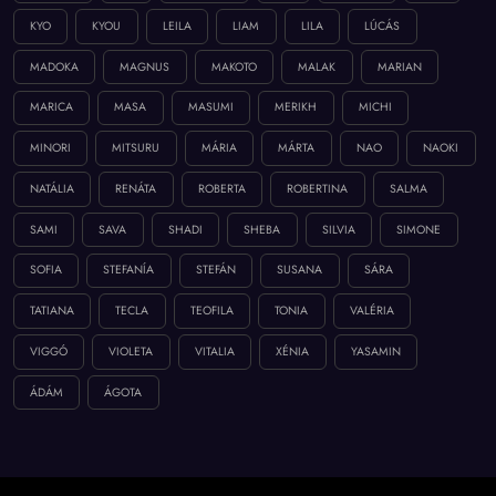
KYO
KYOU
LEILA
LIAM
LILA
LÚCÁS
MADOKA
MAGNUS
MAKOTO
MALAK
MARIAN
MARICA
MASA
MASUMI
MERIKH
MICHI
MINORI
MITSURU
MÁRIA
MÁRTA
NAO
NAOKI
NATÁLIA
RENÁTA
ROBERTA
ROBERTINA
SALMA
SAMI
SAVA
SHADI
SHEBA
SILVIA
SIMONE
SOFIA
STEFANÍA
STEFÁN
SUSANA
SÁRA
TATIANA
TECLA
TEOFILA
TONIA
VALÉRIA
VIGGÓ
VIOLETA
VITALIA
XÉNIA
YASAMIN
ÁDÁM
ÁGOTA