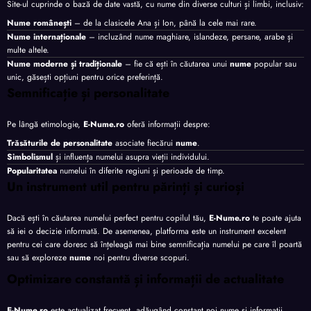
Site-ul cuprinde o bază de date vastă, cu nume din diverse culturi și limbi, inclusiv:
Nume românești
– de la clasicele Ana și Ion, până la cele mai rare.
Nume internaționale
– incluzând nume maghiare, islandeze, persane, arabe și
multe altele.
Nume moderne și tradiționale
– fie că ești în căutarea unui
nume
popular sau
unic, găsești opțiuni pentru orice preferință.
Semnificație și personalitate
Pe lângă etimologie,
E-Nume.ro
oferă informații despre:
Trăsăturile de personalitate
asociate fiecărui
nume
.
Simbolismul
și influența numelui asupra vieții individului.
Popularitatea
numelui în diferite regiuni și perioade de timp.
Un instrument util pentru părinți și curioși
Dacă ești în căutarea numelui perfect pentru copilul tău,
E-Nume.ro
te poate ajuta
să iei o decizie informată. De asemenea, platforma este un instrument excelent
pentru cei care doresc să înțeleagă mai bine semnificația numelui pe care îl poartă
sau să exploreze
nume
noi pentru diverse scopuri.
Optimizare constantă și informații de actualitate
E-Nume.ro
este actualizat frecvent, adăugând constant noi nume și informații