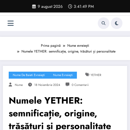
Sari
9 august 2026
3:41:50 PM
la
conținut
Prima pagină
Nume evreiești
Numele YETHER: semnificație, origine, trăsături și personalitate
Nume De Baieti Evreiești
Nume Evreiești
YETHER
Nume
18 Noiembrie 2024
0 Comentarii
Numele YETHER:
semnificație, origine,
trăsături și personalitate