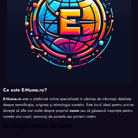
te
te
te
Ce este E-Nume.ro?
E-Nume.ro
este o platformă online specializată în oferirea de informații detaliate
despre semnificația, originea și etimologia numelor. Este locul ideal pentru oricine
dorește să afle mai multe despre propriul
nume
sau să găsească inspirație pentru
numele unui copil, personaj de poveste sau proiect creativ.
O colecție variată de nume