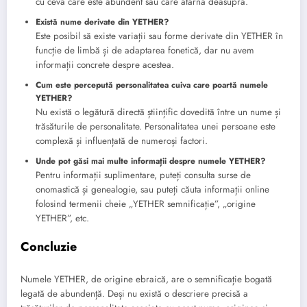
cu ceva care este abundent sau care atârnă deasupra.
Există nume derivate din YETHER?
Este posibil să existe variații sau forme derivate din YETHER în
funcție de limbă și de adaptarea fonetică, dar nu avem
informații concrete despre acestea.
Cum este percepută personalitatea cuiva care poartă numele
YETHER?
Nu există o legătură directă științific dovedită între un nume și
trăsăturile de personalitate. Personalitatea unei persoane este
complexă și influențată de numeroși factori.
Unde pot găsi mai multe informații despre numele YETHER?
Pentru informații suplimentare, puteți consulta surse de
onomastică și genealogie, sau puteți căuta informații online
folosind termenii cheie „YETHER semnificație”, „origine
YETHER”, etc.
Concluzie
Numele YETHER, de origine ebraică, are o semnificație bogată
legată de abundență. Deși nu există o descriere precisă a