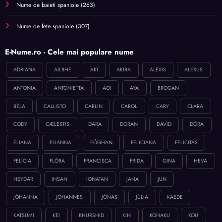
Nume de baieti spaniole
(263)
Nume de fete spaniole
(307)
E-Nume.ro - Cele mai populare nume
ADRIANA
AILBHE
AKI
AKIRA
ALEXIS
ALEXUS
ANTONIA
ANTONIETTA
AOI
AYA
BROGAN
BÉLA
CALLISTO
CARLIN
CAROL
CARY
CLARA
CODY
CÆLESTIS
DARA
DORAN
DÁVID
DÓRA
ELIANA
ELIANNA
EÓGHAN
FELICIANA
FELICITÁS
FELÍCIA
FLÓRA
FRANCISCA
FRIDA
GINA
HEVA
HEYDAR
IHSAN
IONATAN
JANA
JUN
JÓHANNA
JÓHANNES
JÓNAS
JÚLIA
KAEDE
KATSUMI
KEI
KHURSHID
KIN
KOHAKU
KOU