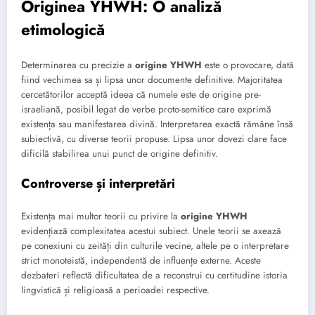
Originea YHWH: O analiză
etimologică
Determinarea cu precizie a
origine YHWH
este o provocare, dată
fiind vechimea sa și lipsa unor documente definitive. Majoritatea
cercetătorilor acceptă ideea că numele este de origine pre-
israeliană, posibil legat de verbe proto-semitice care exprimă
existența sau manifestarea divină. Interpretarea exactă rămâne însă
subiectivă, cu diverse teorii propuse. Lipsa unor dovezi clare face
dificilă stabilirea unui punct de origine definitiv.
Controverse și interpretări
Existența mai multor teorii cu privire la
origine YHWH
evidențiază complexitatea acestui subiect. Unele teorii se axează
pe conexiuni cu zeități din culturile vecine, altele pe o interpretare
strict monoteistă, independentă de influențe externe. Aceste
dezbateri reflectă dificultatea de a reconstrui cu certitudine istoria
lingvistică și religioasă a perioadei respective.