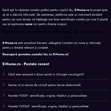
Dacă ești în căutarea numelui perfect pentru copilul tău,
E-Nume.ro
te poate ajuta
să iei o decizie informată. De asemenea, platforma este un instrument excelent
pentru cei care doresc să înțeleagă mai bine semnificația numelui pe care îl poartă
sau să exploreze
nume
noi pentru diverse scopuri.
Optimizare constantă și informații de actualitate
E-Nume.ro
este actualizat frecvent, adăugând constant noi nume și informații
pentru a rămâne relevant și complet.
Descoperă povestea numelui tău cu
E-Nume.ro
!
E-Nume.ro - Postate recent
Când este necesară a doua opinie în chirurgie oncologică?
Semne că ai nevoie de consult pentru hernie abdominală
Numele YUSUF: semnificație, origine, trăsături și personalitate
Numele YUSSUF: semnificație, origine, trăsături și personalitate