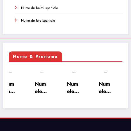
Nume de baieti spaniole
Nume de fete spaniole
Nume & Prenume
Num
Num
Num
Num
ele
ele
ele
ele
XSAY
URV
SRA
SOH
ARS
AKS
OSH
RAB:
A:
HA:
A:
semn
semn
semn
semn
ificați
ificați
ificați
ificați
e,