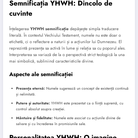
Semnificația YHWH: Dincolo de
cuvinte
Înțelegerea
YHWH semnificație
depășește simpla traducere
literală. În contextul Vechiului Testament, numele nu este doar o
etichetă, ci o reflectare a naturii și a acțiunilor lui Dumnezeu. El
reprezintă prezența sa activă în lume și relația sa cu poporul ales.
Interpretarea sa variază de la o perspectivă strict teologică la una
mai simbolică, subliniind caracteristicile divine.
Aspecte ale semnificației
Prezența eternă:
Numele sugerează un concept de existență continuă
și nelimitată.
Putere și autoritate:
YHWH este prezentat ca o ființă supremă, cu
control absolut asupra creației.
Mântuire și fidelitate:
Numele este asociat cu acțiunile divine de
salvare și cu încrederea în promisiunile sale.
Personalitatea YHWH: O imagine