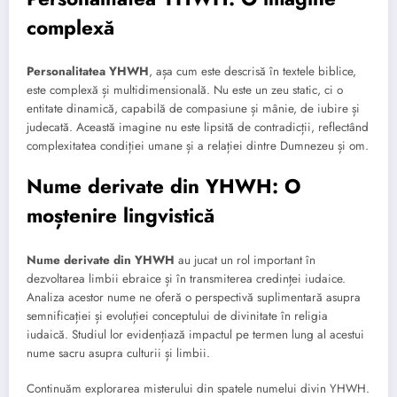
complexă
Personalitatea YHWH
, așa cum este descrisă în textele biblice,
este complexă și multidimensională. Nu este un zeu static, ci o
entitate dinamică, capabilă de compasiune și mânie, de iubire și
judecată. Această imagine nu este lipsită de contradicții, reflectând
complexitatea condiției umane și a relației dintre Dumnezeu și om.
Nume derivate din YHWH: O
moștenire lingvistică
Nume derivate din YHWH
au jucat un rol important în
dezvoltarea limbii ebraice și în transmiterea credinței iudaice.
Analiza acestor nume ne oferă o perspectivă suplimentară asupra
semnificației și evoluției conceptului de divinitate în religia
iudaică. Studiul lor evidențiază impactul pe termen lung al acestui
nume sacru asupra culturii și limbii.
Continuăm explorarea misterului din spatele numelui divin YHWH.