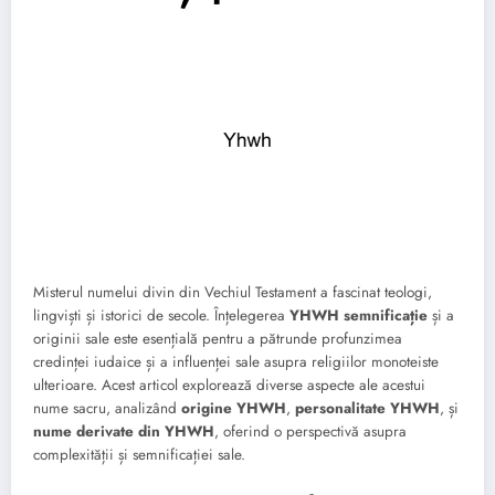
Misterul numelui divin din Vechiul Testament a fascinat teologi,
lingviști și istorici de secole. Înțelegerea
YHWH semnificație
și a
originii sale este esențială pentru a pătrunde profunzimea
credinței iudaice și a influenței sale asupra religiilor monoteiste
ulterioare. Acest articol explorează diverse aspecte ale acestui
nume sacru, analizând
origine YHWH
,
personalitate YHWH
, și
nume derivate din YHWH
, oferind o perspectivă asupra
complexității și semnificației sale.