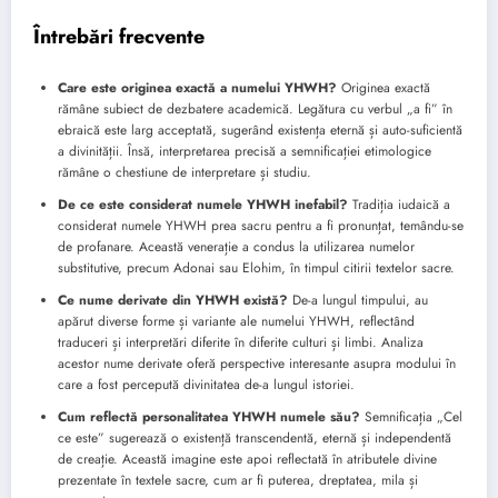
Întrebări frecvente
Care este originea exactă a numelui YHWH?
Originea exactă
rămâne subiect de dezbatere academică. Legătura cu verbul „a fi” în
ebraică este larg acceptată, sugerând existența eternă și auto-suficientă
a divinității. Însă, interpretarea precisă a semnificației etimologice
rămâne o chestiune de interpretare și studiu.
De ce este considerat numele YHWH inefabil?
Tradiția iudaică a
considerat numele YHWH prea sacru pentru a fi pronunțat, temându-se
de profanare. Această venerație a condus la utilizarea numelor
substitutive, precum Adonai sau Elohim, în timpul citirii textelor sacre.
Ce nume derivate din YHWH există?
De-a lungul timpului, au
apărut diverse forme și variante ale numelui YHWH, reflectând
traduceri și interpretări diferite în diferite culturi și limbi. Analiza
acestor nume derivate oferă perspective interesante asupra modului în
care a fost percepută divinitatea de-a lungul istoriei.
Cum reflectă personalitatea YHWH numele său?
Semnificația „Cel
ce este” sugerează o existență transcendentă, eternă și independentă
de creație. Această imagine este apoi reflectată în atributele divine
prezentate în textele sacre, cum ar fi puterea, dreptatea, mila și