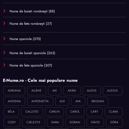
Nume de baieti românești
(88)
Nume de fete românești
(37)
Nume spaniole
(570)
Nume de baieti spaniole
(263)
Nume de fete spaniole
(307)
E-Nume.ro - Cele mai populare nume
ADRIANA
AILBHE
AKI
AKIRA
ALEXIS
ALEXUS
ANTONIA
ANTONIETTA
AOI
AYA
BROGAN
BÉLA
CALLISTO
CARLIN
CAROL
CARY
CLARA
CODY
CÆLESTIS
DARA
DORAN
DÁVID
DÓRA