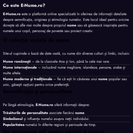
Ce este E-Nume.ro?
E-Nume.ro
este o platformă online specializată în oferirea de informații detaliate
despre semnificația, originea și etimologia numelor. Este locul ideal pentru oricine
dorește să afle mai multe despre propriul
nume
sau să găsească inspirație pentru
numele unui copil, personaj de poveste sau proiect creativ.
O colecție variată de nume
Site-ul cuprinde o bază de date vastă, cu nume din diverse culturi și limbi, inclusiv:
Nume românești
– de la clasicele Ana și Ion, până la cele mai rare.
Nume internaționale
– incluzând nume maghiare, islandeze, persane, arabe și
multe altele.
Nume moderne și tradiționale
– fie că ești în căutarea unui
nume
popular sau
unic, găsești opțiuni pentru orice preferință.
Semnificație și personalitate
Pe lângă etimologie,
E-Nume.ro
oferă informații despre:
Trăsăturile de personalitate
asociate fiecărui
nume
.
Simbolismul
și influența numelui asupra vieții individului.
Popularitatea
numelui în diferite regiuni și perioade de timp.
Un instrument util pentru părinți și curioși