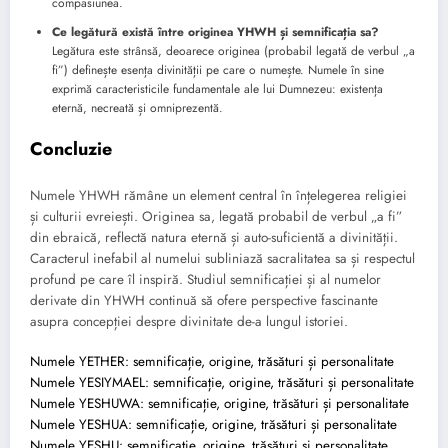
compasiunea.
Ce legătură există între originea YHWH și semnificația sa?
Legătura este strânsă, deoarece originea (probabil legată de verbul „a
fi”) definește esența divinității pe care o numește. Numele în sine
exprimă caracteristicile fundamentale ale lui Dumnezeu: existența
eternă, necreată și omniprezentă.
Concluzie
Numele YHWH rămâne un element central în înțelegerea religiei
și culturii evreiești. Originea sa, legată probabil de verbul „a fi”
din ebraică, reflectă natura eternă și auto-suficientă a divinității.
Caracterul inefabil al numelui subliniază sacralitatea sa și respectul
profund pe care îl inspiră. Studiul semnificației și al numelor
derivate din YHWH continuă să ofere perspective fascinante
asupra concepției despre divinitate de-a lungul istoriei.
Numele YETHER: semnificație, origine, trăsături și personalitate
Numele YESIYMAEL: semnificație, origine, trăsături și personalitate
Numele YESHUWA: semnificație, origine, trăsături și personalitate
Numele YESHUA: semnificație, origine, trăsături și personalitate
Numele YESHU: semnificație, origine, trăsături și personalitate