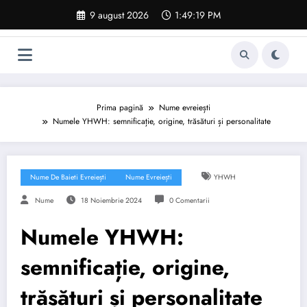
Sari
9 august 2026
1:49:20 PM
la
conținut
Prima pagină
Nume evreiești
Numele YHWH: semnificație, origine, trăsături și personalitate
Nume De Baieti Evreiești
Nume Evreiești
YHWH
Nume
18 Noiembrie 2024
0 Comentarii
Numele YHWH:
semnificație, origine,
trăsături și personalitate