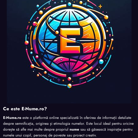
uri și
uri și
uri și
perso
perso
perso
perso
nalita
nalita
nalita
nalita
te
te
te
te
Ce este E-Nume.ro?
E-Nume.ro
este o platformă online specializată în oferirea de informații detaliate
despre semnificația, originea și etimologia numelor. Este locul ideal pentru oricine
dorește să afle mai multe despre propriul
nume
sau să găsească inspirație pentru
numele unui copil, personaj de poveste sau proiect creativ.