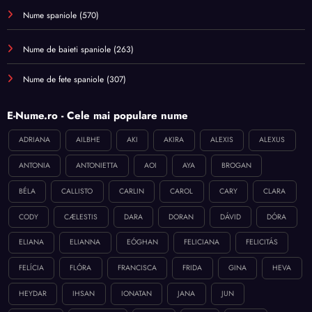
Nume spaniole
(570)
Nume de baieti spaniole
(263)
Nume de fete spaniole
(307)
E-Nume.ro - Cele mai populare nume
ADRIANA
AILBHE
AKI
AKIRA
ALEXIS
ALEXUS
ANTONIA
ANTONIETTA
AOI
AYA
BROGAN
BÉLA
CALLISTO
CARLIN
CAROL
CARY
CLARA
CODY
CÆLESTIS
DARA
DORAN
DÁVID
DÓRA
ELIANA
ELIANNA
EÓGHAN
FELICIANA
FELICITÁS
FELÍCIA
FLÓRA
FRANCISCA
FRIDA
GINA
HEVA
HEYDAR
IHSAN
IONATAN
JANA
JUN