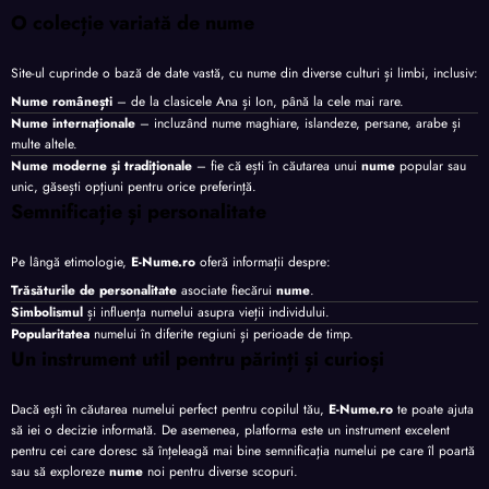
O colecție variată de nume
Site-ul cuprinde o bază de date vastă, cu nume din diverse culturi și limbi, inclusiv:
Nume românești
– de la clasicele Ana și Ion, până la cele mai rare.
Nume internaționale
– incluzând nume maghiare, islandeze, persane, arabe și
multe altele.
Nume moderne și tradiționale
– fie că ești în căutarea unui
nume
popular sau
unic, găsești opțiuni pentru orice preferință.
Semnificație și personalitate
Pe lângă etimologie,
E-Nume.ro
oferă informații despre:
Trăsăturile de personalitate
asociate fiecărui
nume
.
Simbolismul
și influența numelui asupra vieții individului.
Popularitatea
numelui în diferite regiuni și perioade de timp.
Un instrument util pentru părinți și curioși
Dacă ești în căutarea numelui perfect pentru copilul tău,
E-Nume.ro
te poate ajuta
să iei o decizie informată. De asemenea, platforma este un instrument excelent
pentru cei care doresc să înțeleagă mai bine semnificația numelui pe care îl poartă
sau să exploreze
nume
noi pentru diverse scopuri.