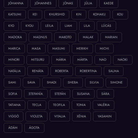
JÓHANNA
JÓHANNES
JÓNAS
JÚLIA
KAEDE
KATSUMI
KEI
KHURSHID
KIN
KOHAKU
KOU
KYO
KYOU
LEILA
LIAM
LILA
LÚCÁS
MADOKA
MAGNUS
MAKOTO
MALAK
MARIAN
MARICA
MASA
MASUMI
MERIKH
MICHI
MINORI
MITSURU
MÁRIA
MÁRTA
NAO
NAOKI
NATÁLIA
RENÁTA
ROBERTA
ROBERTINA
SALMA
SAMI
SAVA
SHADI
SHEBA
SILVIA
SIMONE
SOFIA
STEFANÍA
STEFÁN
SUSANA
SÁRA
TATIANA
TECLA
TEOFILA
TONIA
VALÉRIA
VIGGÓ
VIOLETA
VITALIA
XÉNIA
YASAMIN
ÁDÁM
ÁGOTA