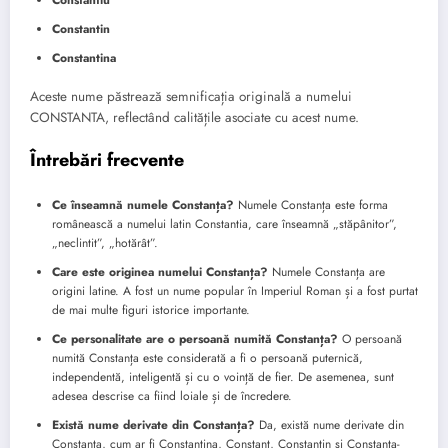
Constantin
Constantina
Aceste nume păstrează semnificația originală a numelui
CONSTANTA, reflectând calitățile asociate cu acest nume.
Întrebări frecvente
Ce înseamnă numele Constanța?
Numele Constanța este forma
românească a numelui latin Constantia, care înseamnă „stăpânitor”,
„neclintit”, „hotărât”.
Care este originea numelui Constanța?
Numele Constanța are
origini latine. A fost un nume popular în Imperiul Roman și a fost purtat
de mai multe figuri istorice importante.
Ce personalitate are o persoană numită Constanța?
O persoană
numită Constanța este considerată a fi o persoană puternică,
independentă, inteligentă și cu o voință de fier. De asemenea, sunt
adesea descrise ca fiind loiale și de încredere.
Există nume derivate din Constanța?
Da, există nume derivate din
Constanța, cum ar fi Constantina, Constant, Constantin și Constanța-