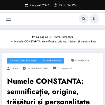
Sari
7 august 2026
10:03:37 PM
la
conținut
Prima pagină
Nume românești
Numele CONSTANTA: semnificație, origine, trăsături și personalitate
Nume De Fete Românești
Nume Românești
CONSTANTA
Nume
14 Noiembrie 2024
0 Comentarii
Numele CONSTANTA:
semnificație, origine,
trăsături și personalitate