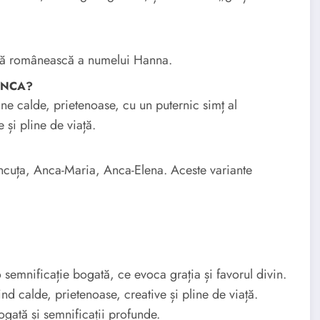
ntă românească a numelui Hanna.
 ANCA?
 calde, prietenoase, cu un puternic simț al
 și pline de viață.
ncuța, Anca-Maria, Anca-Elena. Aceste variante
mnificație bogată, ce evoca grația și favorul divin.
d calde, prietenoase, creative și pline de viață.
ată și semnificații profunde.