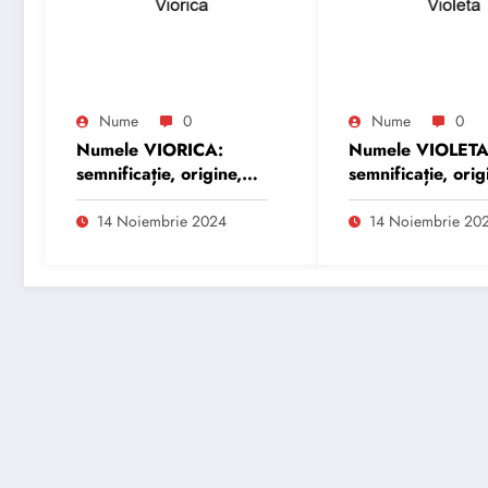
Nume
0
Nume
0
Numele VIORICA:
Numele VIOLETA
semnificație, origine,
semnificație, orig
trăsături și
trăsături și
personalitate
personalitate
14 Noiembrie 2024
14 Noiembrie 20