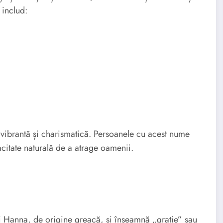
 includ:
ibrantă și charismatică. Persoanele cu acest nume
acitate naturală de a atrage oamenii.
anna, de origine greacă, și înseamnă „grație” sau