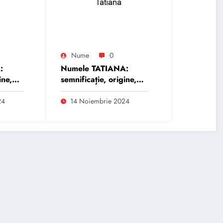
Nume
0
:
Numele TATIANA:
ine,
semnificație, origine,
trăsături și
personalitate
24
14 Noiembrie 2024