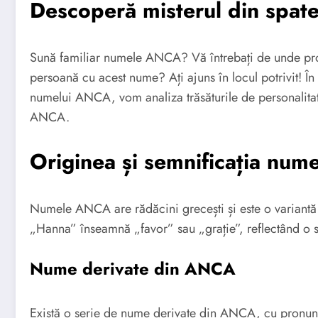
Descoperă misterul din spa
Sună familiar numele ANCA? Vă întrebați de unde provi
persoană cu acest nume? Ați ajuns în locul potrivit! În
numelui ANCA, vom analiza trăsăturile de personalita
ANCA.
Originea și semnificația nu
Numele ANCA are rădăcini grecești și este o variant
„Hanna” înseamnă „favor” sau „grație”, reflectând o s
Nume derivate din ANCA
Există o serie de nume derivate din ANCA, cu pronunții 