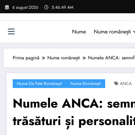
Sari
6 august 2026
5:46:50 AM
la
conținut
Nume
Nume românești
Prima pagină
Nume românești
Numele ANCA: semnificaț
Nume De Fete Românești
Nume Românești
ANCA
Numele ANCA: semnif
trăsături și personali