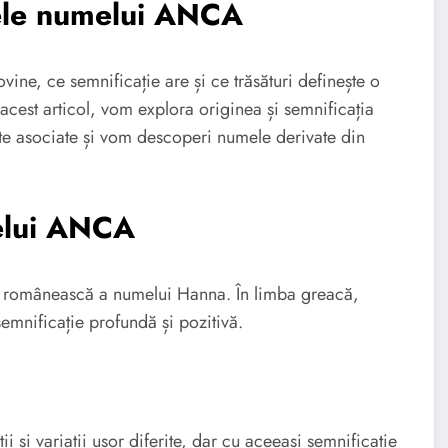
tele numelui ANCA
ne, ce semnificație are și ce trăsături definește o
 acest articol, vom explora originea și semnificația
te asociate și vom descoperi numele derivate din
melui ANCA
ă românească a numelui Hanna. În limba greacă,
emnificație profundă și pozitivă.
și variații ușor diferite, dar cu aceeași semnificație