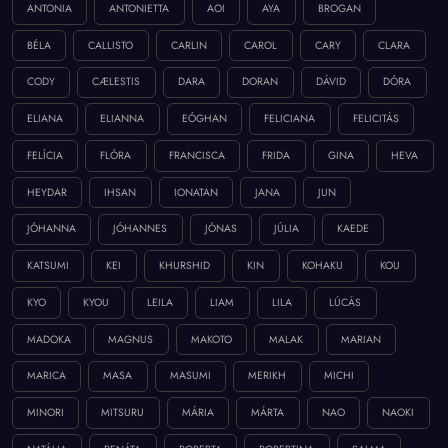
ANTONIA
ANTONIETTA
AOI
AYA
BROGAN
BÉLA
CALLISTO
CARLIN
CAROL
CARY
CLARA
CODY
CÆLESTIS
DARA
DORAN
DÁVID
DÓRA
ELIANA
ELIANNA
EÓGHAN
FELICIANA
FELICITÁS
FELÍCIA
FLÓRA
FRANCISCA
FRIDA
GINA
HEVA
HEYDAR
IHSAN
IONATAN
JANA
JUN
JÓHANNA
JÓHANNES
JÓNAS
JÚLIA
KAEDE
KATSUMI
KEI
KHURSHID
KIN
KOHAKU
KOU
KYO
KYOU
LEILA
LIAM
LILA
LÚCÁS
MADOKA
MAGNUS
MAKOTO
MALAK
MARIAN
MARICA
MASA
MASUMI
MERIKH
MICHI
MINORI
MITSURU
MÁRIA
MÁRTA
NAO
NAOKI