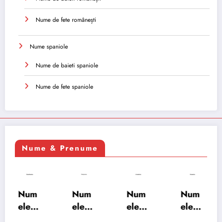
Nume de fete românești
Nume spaniole
Nume de baieti spaniole
Nume de fete spaniole
Nume & Prenume
Num
Num
Num
Num
ele
ele
ele
ele
XSAY
URV
SRA
SOH