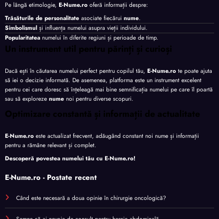
Pe lângă etimologie,
E-Nume.ro
oferă informații despre:
Trăsăturile de personalitate
asociate fiecărui
nume
.
Simbolismul
și influența numelui asupra vieții individului.
Popularitatea
numelui în diferite regiuni și perioade de timp.
Un instrument util pentru părinți și curioși
Dacă ești în căutarea numelui perfect pentru copilul tău,
E-Nume.ro
te poate ajuta
să iei o decizie informată. De asemenea, platforma este un instrument excelent
pentru cei care doresc să înțeleagă mai bine semnificația numelui pe care îl poartă
sau să exploreze
nume
noi pentru diverse scopuri.
Optimizare constantă și informații de actualitate
E-Nume.ro
este actualizat frecvent, adăugând constant noi nume și informații
pentru a rămâne relevant și complet.
Descoperă povestea numelui tău cu
E-Nume.ro
!
E-Nume.ro - Postate recent
Când este necesară a doua opinie în chirurgie oncologică?