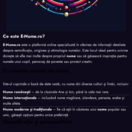
Ce este E-Nume.ro?
E-Nume.ro
este o platformă online specializată în oferirea de informații detaliate
despre semnificația, originea și etimologia numelor. Este locul ideal pentru oricine
dorește să afle mai multe despre propriul
nume
sau să găsească inspirație pentru
numele unui copil, personaj de poveste sau proiect creativ.
O colecție variată de nume
Site-ul cuprinde o bază de date vastă, cu nume din diverse culturi și limbi, inclusiv:
Nume românești
– de la clasicele Ana și Ion, până la cele mai rare.
Nume internaționale
– incluzând nume maghiare, islandeze, persane, arabe și
multe altele.
Nume moderne și tradiționale
– fie că ești în căutarea unui
nume
popular sau
unic, găsești opțiuni pentru orice preferință.
Semnificație și personalitate