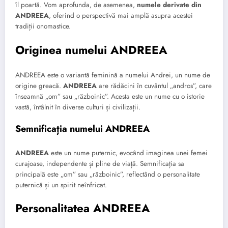
îl poartă. Vom aprofunda, de asemenea,
numele derivate din
ANDREEA
, oferind o perspectivă mai amplă asupra acestei
tradiții onomastice.
Originea numelui ANDREEA
ANDREEA este o variantă feminină a numelui Andrei, un nume de
origine greacă.
ANDREEA
are rădăcini în cuvântul „andros”, care
înseamnă „om” sau „războinic”. Acesta este un nume cu o istorie
vastă, întâlnit în diverse culturi și civilizații.
Semnificația numelui ANDREEA
ANDREEA
este un nume puternic, evocând imaginea unei femei
curajoase, independente și pline de viață. Semnificația sa
principală este „om” sau „războinic”, reflectând o personalitate
puternică și un spirit neînfricat.
Personalitatea ANDREEA