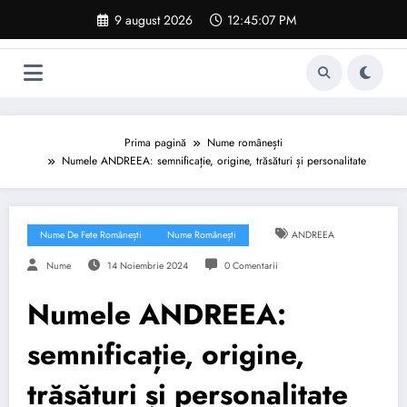
Sari
9 august 2026
12:45:08 PM
la
conținut
Prima pagină
Nume românești
Numele ANDREEA: semnificație, origine, trăsături și personalitate
Nume De Fete Românești
Nume Românești
ANDREEA
Nume
14 Noiembrie 2024
0 Comentarii
Numele ANDREEA:
semnificație, origine,
trăsături și personalitate