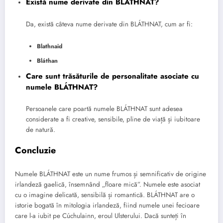
Există nume derivate din BLÁTHNAT?
Da, există câteva nume derivate din BLÁTHNAT, cum ar fi:
Blathnaid
Bláthan
Care sunt trăsăturile de personalitate asociate cu
numele BLÁTHNAT?
Persoanele care poartă numele BLÁTHNAT sunt adesea
considerate a fi creative, sensibile, pline de viață și iubitoare
de natură.
Concluzie
Numele BLÁTHNAT este un nume frumos și semnificativ de origine
irlandeză gaelică, însemnând „floare mică”. Numele este asociat
cu o imagine delicată, sensibilă și romantică. BLÁTHNAT are o
istorie bogată în mitologia irlandeză, fiind numele unei fecioare
care l-a iubit pe Cúchulainn, eroul Ulsterului. Dacă sunteți în