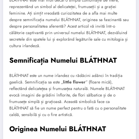
BLÁTHNAT este mai mult decât o simplă combinație de litere,
reprezentând un simbol al delicateței, frumuseții și a grației
feminine. Ați simțit vreodată curiozitatea de a afla mai multe
despre semnificația numelui BLÁTHNAT, originea sa fascinantă sau
despre personalitatea aferentă? Acest articol vă invită într-o
călătorie captivantă prin universul numelui BLÁTHNAT, dezvăluind
secretele din spatele lui și explorând legăturile sale cu mitologia și
cultura irlandeză.
Semnificația Numelui BLÁTHNAT
BLÁTHNAT este un nume irlandez cu rădăcini adânci în tradiția
gaelică. Semnificația sa este „
little flower
” (floare mică),
reflectând delicatețea și frumusețea naturală. Numele BLÁTHNAT
evocă imagini de grădini înflorite, de flori sălbatice și de o
frumusețe simplă și grațioasă. Această simbolică face ca
BLÁTHNAT să fie un nume perfect pentru o fată cu o personalitate
caldă, sensibilă și cu o fire artistică.
Originea Numelui BLÁTHNAT