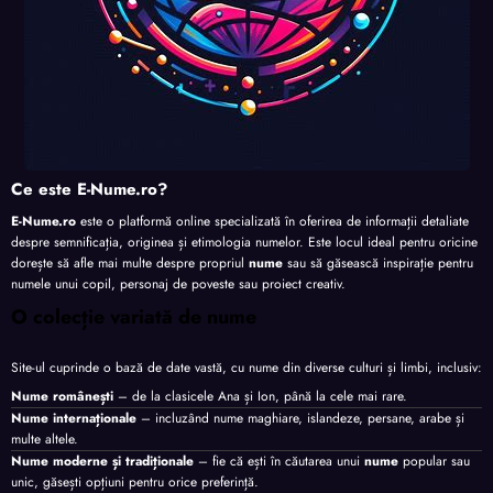
Ce este E-Nume.ro?
E-Nume.ro
este o platformă online specializată în oferirea de informații detaliate
despre semnificația, originea și etimologia numelor. Este locul ideal pentru oricine
dorește să afle mai multe despre propriul
nume
sau să găsească inspirație pentru
numele unui copil, personaj de poveste sau proiect creativ.
O colecție variată de nume
Site-ul cuprinde o bază de date vastă, cu nume din diverse culturi și limbi, inclusiv:
Nume românești
– de la clasicele Ana și Ion, până la cele mai rare.
Nume internaționale
– incluzând nume maghiare, islandeze, persane, arabe și
multe altele.
Nume moderne și tradiționale
– fie că ești în căutarea unui
nume
popular sau
unic, găsești opțiuni pentru orice preferință.