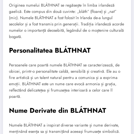
Originea numelui BLÁTHNAT se regăsește în limba irlandeză
gaelică. Este compus din două cuvinte: „bláth” (floare) și „nat”
(mic). Numele BLÁTHNAT a fost folosit în Irlanda de-a lungul
secolelor și a fost transmis prin generații. Tradiția irlandeză acorde
numelor o importanță deosebită, legândul de o moștenire culturală
bogată.
Personalitatea BLÁTHNAT
Persoanele care poartă numele BLÁTHNAT se caracterizează, de
obicei, printr-o personalitate caldă, sensibilă și creativă. Ele au o
fire artistică și un talent natural pentru a comunica și a exprima
emoții. BLÁTHNAT este un nume care evocă armonia și grația,
reflectând delicatețea și frumusețea interioară a celor care îl
poartă.
Nume Derivate din BLÁTHNAT
Numele BLÁTHNAT a inspirat diverse variante și nume derivate,
menținând esența sa și transmițând aceeași frumusețe simbolică.