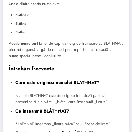
Unele dintre aceste nume sunt:
Bláthnaid
Bláthna
Bláthan
Aceste nume sunt la fel de captivante și de frumoase ca BLÁTHNAT,
oferind o gamă largă de opțiuni pentru părinții care caută un
nume special pentru copilul lor.
Întrebări frecvente
Care este originea numelui BLÁTHNAT?
Numele BLÁTHNAT este de origine irlandeză gaelică,
provenind din cuvântul „bláth” care înseamnă „floare”.
Ce înseamnă BLÁTHNAT?
BLÁTHNAT înseamnă „floare mică” sau „floare delicată”.