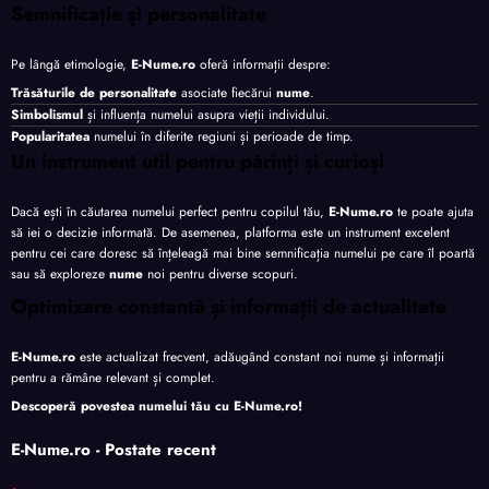
Semnificație și personalitate
Pe lângă etimologie,
E-Nume.ro
oferă informații despre:
Trăsăturile de personalitate
asociate fiecărui
nume
.
Simbolismul
și influența numelui asupra vieții individului.
Popularitatea
numelui în diferite regiuni și perioade de timp.
Un instrument util pentru părinți și curioși
Dacă ești în căutarea numelui perfect pentru copilul tău,
E-Nume.ro
te poate ajuta
să iei o decizie informată. De asemenea, platforma este un instrument excelent
pentru cei care doresc să înțeleagă mai bine semnificația numelui pe care îl poartă
sau să exploreze
nume
noi pentru diverse scopuri.
Optimizare constantă și informații de actualitate
E-Nume.ro
este actualizat frecvent, adăugând constant noi nume și informații
pentru a rămâne relevant și complet.
Descoperă povestea numelui tău cu
E-Nume.ro
!
E-Nume.ro - Postate recent