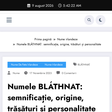
Sari
9 august 2026
5:42:23 AM
la
conținut
Prima pagină
Nume irlandeze
Numele BLÁTHNAT: semnificație, origine, trăsături și personalitate
Nume De Fete Irlandeze
Nume Irlandeze
BLÁTHNAT
Nume
17 Noiembrie 2023
0 Comentarii
Numele BLÁTHNAT:
semnificație, origine,
trăsături și personalitate