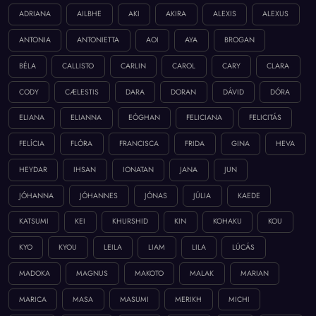
ADRIANA
AILBHE
AKI
AKIRA
ALEXIS
ALEXUS
ANTONIA
ANTONIETTA
AOI
AYA
BROGAN
BÉLA
CALLISTO
CARLIN
CAROL
CARY
CLARA
CODY
CÆLESTIS
DARA
DORAN
DÁVID
DÓRA
ELIANA
ELIANNA
EÓGHAN
FELICIANA
FELICITÁS
FELÍCIA
FLÓRA
FRANCISCA
FRIDA
GINA
HEVA
HEYDAR
IHSAN
IONATAN
JANA
JUN
JÓHANNA
JÓHANNES
JÓNAS
JÚLIA
KAEDE
KATSUMI
KEI
KHURSHID
KIN
KOHAKU
KOU
KYO
KYOU
LEILA
LIAM
LILA
LÚCÁS
MADOKA
MAGNUS
MAKOTO
MALAK
MARIAN
MARICA
MASA
MASUMI
MERIKH
MICHI