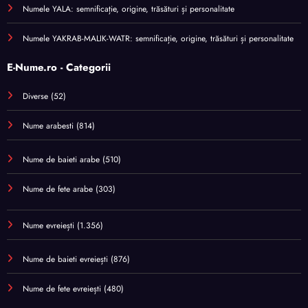
Numele YALA: semnificație, origine, trăsături și personalitate
Numele YAKRAB-MALIK-WATR: semnificație, origine, trăsături și personalitate
E-Nume.ro - Categorii
Diverse
(52)
Nume arabesti
(814)
Nume de baieti arabe
(510)
Nume de fete arabe
(303)
Nume evreiești
(1.356)
Nume de baieti evreiești
(876)
Nume de fete evreiești
(480)